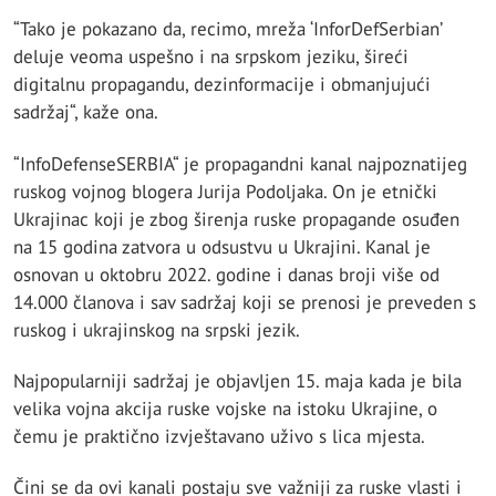
“Tako je pokazano da, recimo, mreža ‘InforDefSerbian’
deluje veoma uspešno i na srpskom jeziku, šireći
digitalnu propagandu, dezinformacije i obmanjujući
sadržaj“, kaže ona.
“InfoDefenseSERBIA“ je propagandni kanal najpoznatijeg
ruskog vojnog blogera Jurija Podoljaka. On je etnički
Ukrajinac koji je zbog širenja ruske propagande osuđen
na 15 godina zatvora u odsustvu u Ukrajini. Kanal je
osnovan u oktobru 2022. godine i danas broji više od
14.000 članova i sav sadržaj koji se prenosi je preveden s
ruskog i ukrajinskog na srpski jezik.
Najpopularniji sadržaj je objavljen 15. maja kada je bila
velika vojna akcija ruske vojske na istoku Ukrajine, o
čemu je praktično izvještavano uživo s lica mjesta.
Čini se da ovi kanali postaju sve važniji za ruske vlasti i