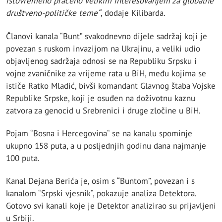
istovremeno praćeno velikim interesovanjem za globalne
društveno-političke teme“
, dodaje Kilibarda.
Članovi kanala “Bunt” svakodnevno dijele sadržaj koji je
povezan s ruskom invazijom na Ukrajinu, a veliki udio
objavljenog sadržaja odnosi se na Republiku Srpsku i
vojne zvaničnike za vrijeme rata u BiH, među kojima se
ističe Ratko Mladić, bivši komandant Glavnog štaba Vojske
Republike Srpske, koji je osuđen na doživotnu kaznu
zatvora za genocid u Srebrenici i druge zločine u BiH.
Pojam “Bosna i Hercegovina“ se na kanalu spominje
ukupno 158 puta, a u posljednjih godinu dana najmanje
100 puta.
Kanal Dejana Berića je, osim s “Buntom”, povezan i s
kanalom “Srpski vjesnik“, pokazuje analiza Detektora.
Gotovo svi kanali koje je Detektor analizirao su prijavljeni
u Srbiji.