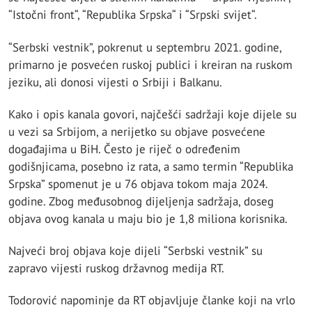
“Istočni front“, “Republika Srpska“ i “Srpski svijet“.
“Serbski vestnik”, pokrenut u septembru 2021. godine,
primarno je posvećen ruskoj publici i kreiran na ruskom
jeziku, ali donosi vijesti o Srbiji i Balkanu.
Kako i opis kanala govori, najčešći sadržaji koje dijele su
u vezi sa Srbijom, a nerijetko su objave posvećene
događajima u BiH. Često je riječ o određenim
godišnjicama, posebno iz rata, a samo termin “Republika
Srpska” spomenut je u 76 objava tokom maja 2024.
godine. Zbog međusobnog dijeljenja sadržaja, doseg
objava ovog kanala u maju bio je 1,8 miliona korisnika.
Najveći broj objava koje dijeli “Serbski vestnik” su
zapravo vijesti ruskog državnog medija RT.
Todorović napominje da RT objavljuje članke koji na vrlo