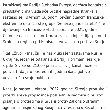
istraživanjima Radija Slobodna Evropa, održava kontakte s
predstavnicima vladajuće Srpske napredne stranke, a
sastajao se i s Arnom Gujonom, bivšim članom francuske
ekstremno desničarske grupe “Generacija identiteta”, čije
djelovanje su francuske vlasti zabranile 2021. godine.
Gujon je danas direktor Uprave za saradnju s dijasporom i
Srbima u regionu pri Ministarstvu vanjskih poslova Srbije.
“Rat Uživo”, kanal čiji je naziv ukrašen zastavama Rusije i
Ukrajine, jedan je od kanala u Srbiji i primarni jezik je
srpski. S više od 21.000 pratilaca, ovaj kanal može se
pohvaliti da je u posljednjih godinu dana gotovo
udvostručio svoju publiku.
Kanal je nastao u oktobru 2022. godine. Širenje proruske i
prosrbijanske propagande posljednjih sedmice čini kroz
pisanje o protestima u Gruziji protiv Zakona o stranim
agentima, inspirisanog Rusijom, i vijestima o Rezoluciji o