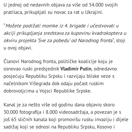
U jednoj od nedavnih objava za više od 54.000 svojih
pratilaca, prikupljali su novac za rat u Ukrajini.
“
Možete podržati momke iz 4. brigade i učestvovati u
akciji prikupljanja sredstava za kupovinu kvadrokoptera u
okviru projekta ‘Sve za pobedu’ od Narodnog front
a“, stoji
u ovoj objavi.
Članovi Narodnog fronta, političke koalicije koju je
osnovao ruski predsjednik
Vladimir Putin
, odnedavno
posjećuju Republiku Srpsku i razvijaju bliske veze s
načelnikom Višegrada dok odaju počast ruskim
dobrovoljcima u Vojsci Republike Srpske.
Kanal je za nešto više od godinu dana objavio skoro
30.000 fotografija i 8.000 videosadržaja, a povezan je s
još 65 sličnih kanala koji promovišu rusku invaziju i dijele
sadržaj koji se odnosi na Republiku Srpsku, Kosovo i