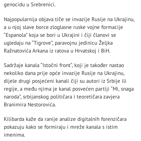
genocidu u Srebrenici.
Najpopularnija objava tiče se invazije Rusije na Ukrajinu,
a u njoj slave borce zloglasne ruske vojne formacije
“Espanola” koja se bori u Ukrajini i čiji članovi se
ugledaju na “Tigrove”, paravojnu jedinicu Željka
Ražnatovića Arkana iz ratova u Hrvatskoj i BiH.
Sadržaje kanala “Istočni front“, koji je također nastao
nekoliko dana prije opće invazije Rusije na Ukrajinu,
dijele drugi posjećeni kanali čiji su autori iz Srbije ili
regije, a među njima je kanal posvećen partiji “Mi, snaga
naroda”, srbijanskog političara i teoretičara zavjera
Branimira Nestorovića.
Kilibarda kaže da ranije analize digitalnih forenzičara
pokazuju kako se formiraju i mreže kanala s istim
imenima.