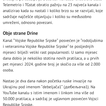
Telemetrio i TGstat obratio pažnju na 23 najveća kanala i
analizirao kada su nastali i koliko brzo su se razvijali, koje
sadržaje najčešće objavljuju i koliko su međusobno
umreženi, odnosno povezani.
Obje strane Drine
Kanal “Vojske Republike Srpske“ posvećen je “rodoljubima
i veteranima Vojske Republike Srpske“ te posljednjih
mjeseci bilježi veliki rast popularnosti. U samo mjesec
dana dobio je nekoliko stotina novih pratilaca, a u prvih
pet mjeseci 2024. godine broj je skočio za više od 2.000
osoba.
Nastao je dva dana nakon početka ruske invazije na
Ukrajinu pod imenom “debeljača1“ (дебељача1). Na
YouTube kanalu s istim imenom i linkom ima više od
50.000 pratilaca, a sadržaj je uglavnom posvećen Vojsci
Republike Srpske.