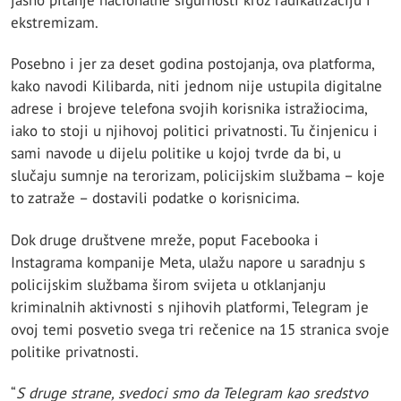
jasno pitanje nacionalne sigurnosti kroz radikalizaciju i
ekstremizam.
Posebno i jer za deset godina postojanja, ova platforma,
kako navodi Kilibarda, niti jednom nije ustupila digitalne
adrese i brojeve telefona svojih korisnika istražiocima,
iako to stoji u njihovoj politici privatnosti. Tu činjenicu i
sami navode u dijelu politike u kojoj tvrde da bi, u
slučaju sumnje na terorizam, policijskim službama – koje
to zatraže – dostavili podatke o korisnicima.
Dok druge društvene mreže, poput Facebooka i
Instagrama kompanije Meta, ulažu napore u saradnju s
policijskim službama širom svijeta u otklanjanju
kriminalnih aktivnosti s njihovih platformi, Telegram je
ovoj temi posvetio svega tri rečenice na 15 stranica svoje
politike privatnosti.
“
S druge strane, svedoci smo da Telegram kao sredstvo