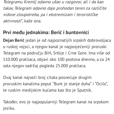
Telegramu Kremlj odavno ušao u razgovor, ali i da kao
takav, Telegram odavno daje prohodan teren za različite
vidove zloupotreba, pa i ekstremizam i terorističke
aktivnosti
”, kaže ona.
Prvi među jednakima: Berić i buntovnici
Dejan Berić
jedan je od najpoznatijih srpskih dobrovoljaca
u ruskoj vojsci, a njegov kanal je najposjećeniji proruski
Telegram na području BiH, Srbije i Crne Gore. Ima više od
110.000 pratilaca, objavi oko 100 postova dnevno, a za 24
sata njegov sadržaj pogleda 25.000 pratilaca.
Ovaj kanal najveći broj citata posvećuje drugim
proruskim kanalima poput “Bunt je stanje duha“ i “Ocilo“,
te ruskim medijskim kućama kao što je Sputnik.
Također, ovo je najpopularniji Telegram kanal na srpskom
jeziku.