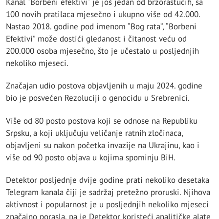
Kanal “Borbeni efektivi“ je još jedan od brzorastućih, sa
100 novih pratilaca mjesečno i ukupno više od 42.000.
Nastao 2018. godine pod imenom “Bog rata“, “Borbeni
Efektivi” može dostići gledanost i čitanost veću od
200.000 osoba mjesečno, što je učestalo u posljednjih
nekoliko mjeseci.
Značajan udio postova objavljenih u maju 2024. godine
bio je posvećen Rezoluciji o genocidu u Srebrenici.
Više od 80 posto postova koji se odnose na Republiku
Srpsku, a koji uključuju veličanje ratnih zločinaca,
objavljeni su nakon početka invazije na Ukrajinu, kao i
više od 90 posto objava u kojima spominju BiH.
Detektor posljednje dvije godine prati nekoliko desetaka
Telegram kanala čiji je sadržaj pretežno proruski. Njihova
aktivnost i popularnost je u posljednjih nekoliko mjeseci
značajno porasla, pa je Detektor koristeći analitičke alate