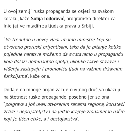
U ovoj zemlji ruska propaganda se osjeti na svakom
koraku, kaže
Sofija Todorović
, programska direktorica
Inicijative mladih za ljudska prava u Srbiji.
“
Mi trenutno u novoj vladi imamo ministre koji su
otvoreno proruski orijentisani, tako da je pitanje koliko
pojedine narative možemo da svrstavamo u propagandu
koja dolazi dominantno spolja, ukoliko takve stavove i
viđenja zastupaju i promovišu ljudi na važnim državnim
funkcijama
“, kaže ona.
Dodaje da mnoge organizacije civilnog društva ukazuju
na štetnost ruske propagande, posebno jer se ona
“
poigrava s još uvek otvorenim ranama regiona, koristeći
žrtve i neprijateljstva na jedan krajnje zlonameran način
koji je lišen etike, a i dostojanstva
”.