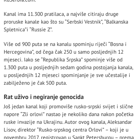
Kanal ima 11.300 pratilaca, a najviše citiraju druge
proruske kanale kao što su “Serbski Vestnik”, “Balkanska
Spletnica”i “Russie Z”.
Više od 900 puta se na kanalu spominju riječi “Bosna i
Hercegovina”, od čega čak 250 u samo posljednjih 12
mjeseci. Iako se “Republika Srpska” spominje više od
1.300 puta u posljednjih sedam godina postojanja kanala,
u posljednjih 12 mjeseci spominjanje je sve učestalije i
zabilježeno je čak 500 puta.
Rat uživo i negiranje genocida
Još jedan kanal koji promoviše rusko-srpski svijet i slične
napore “Zli orlovi” nastao je nekoliko dana nakon početka
ruske invazije na Ukrajinu. Autor ovog kanala, Aleksandar
Lisov, direktor “Rusko-srpskog centra Orlovi” – koji je u
novembru 2017. registrovan u Sankt Petersburgu – prema