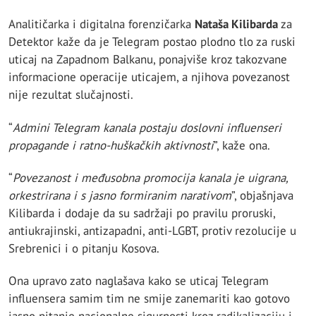
Analitičarka i digitalna forenzičarka
Nataša Kilibarda
za
Detektor kaže da je Telegram postao plodno tlo za ruski
uticaj na Zapadnom Balkanu, ponajviše kroz takozvane
informacione operacije uticajem, a njihova povezanost
nije rezultat slučajnosti.
“
Admini Telegram kanala postaju doslovni influenseri
propagande i ratno-huškačkih aktivnosti
”, kaže ona.
“
Povezanost i međusobna promocija kanala je uigrana,
orkestrirana i s jasno formiranim narativom
”, objašnjava
Kilibarda i dodaje da su sadržaji po pravilu proruski,
antiukrajinski, antizapadni, anti-LGBT, protiv rezolucije u
Srebrenici i o pitanju Kosova.
Ona upravo zato naglašava kako se uticaj Telegram
influensera samim tim ne smije zanemariti kao gotovo