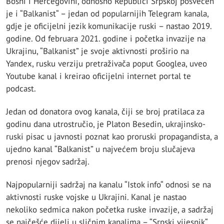
Bosni i Hercegovini, odnosno Republici Srpskoj posvećen
je i “Balkanist“ – jedan od popularnijih Telegram kanala,
gdje je oficijelni jezik komunikacije ruski – nastao 2019.
godine. Od februara 2021. godine i početka invazije na
Ukrajinu, “Balkanist” je svoje aktivnosti proširio na
Yandex, rusku verziju pretraživača poput Googlea, uveo
Youtube kanal i kreirao oficijelni internet portal te
podcast.
Jedan od donatora ovog kanala, čiji se broj pratilaca za
godinu dana utrostručio, je Platon Besedin, ukrajinsko-
ruski pisac u javnosti poznat kao proruski propagandista, a
ujedno kanal “Balkanist” u najvećem broju slučajeva
prenosi njegov sadržaj.
Najpopularniji sadržaj na kanalu “Istok info“ odnosi se na
aktivnosti ruske vojske u Ukrajini. Kanal je nastao
nekoliko sedmica nakon početka ruske invazije, a sadržaj
se najčešće dijeli u sličnim kanalima – “Srpski vijesnik“,