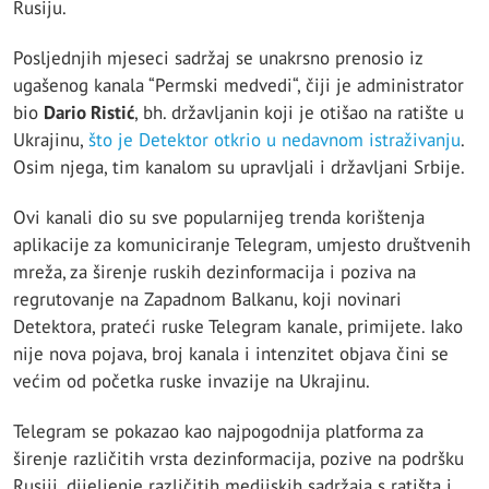
Rusiju.
Posljednjih mjeseci sadržaj se unakrsno prenosio iz
ugašenog kanala “Permski medvedi“, čiji je administrator
bio
Dario Ristić
, bh. državljanin koji je otišao na ratište u
Ukrajinu,
što je Detektor otkrio u nedavnom istraživanju
.
Osim njega, tim kanalom su upravljali i državljani Srbije.
Ovi kanali dio su sve popularnijeg trenda korištenja
aplikacije za komuniciranje Telegram, umjesto društvenih
mreža, za širenje ruskih dezinformacija i poziva na
regrutovanje na Zapadnom Balkanu, koji novinari
Detektora, prateći ruske Telegram kanale, primijete. Iako
nije nova pojava, broj kanala i intenzitet objava čini se
većim od početka ruske invazije na Ukrajinu.
Telegram se pokazao kao najpogodnija platforma za
širenje različitih vrsta dezinformacija, pozive na podršku
Rusiji, dijeljenje različitih medijskih sadržaja s ratišta i