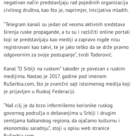
negativan način predstavljaju rad pojedinih organizacija
civilnog društva, kao što je, naprimjer, Inicijativa mladih.
“Telegram kanali su jedan od veoma aktivnih sredstava
širenja ruske propagande, a tu su i različiti online portali
koji se predstavljaju kao mediji a zapravo nigde nisu
registrovani kao takvi, te je jako teško da se drže pravno
odgovornim za svoje postupanje“, tvrdi Todorović.
Kanal “O Srbiji na ruskom” također je povezan s ruskim
medijima. Nastao je 2017. godine pod imenom
RuSerbia.com, što je zvanični sajt istoimenog medija koji
je prijavljen u Ruskoj Federaciji.
“Naš cilj je da brzo informišemo korisnike ruskog
govornog područja o dešavanjima u Srbiji i drugim
zemljama balkanskog regiona, da ojačamo kulturnu i
ekonomsku saradnju”, stoji u opisu web stranice
RuSerbia.com.