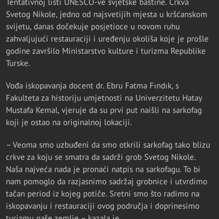
Tentativnoj listi UNESCO-ve svjetske baštine. Crkva
Svetog Nikole, jedno od najsvetijih mjesta u kršćanskom
svijetu, danas dočekuje posjetioce u novom ruhu
zahvaljujući restauraciji i uređenju okoliša koje je prošle
godine završilo Ministarstvo kulture i turizma Republike
Turske.
Vođa iskopavanja docent dr. Ebru Fatma Fındık, s
Fakulteta za historiju umjetnosti na Univerzitetu Hatay
Mustafa Kemal, vjeruje da su prvi put naišli na sarkofag
koji je ostao na originalnoj lokaciji.
– Veoma smo uzbuđeni da smo otkrili sarkofag tako blizu
crkve za koju se smatra da sadrži grob Svetog Nikole.
Naša najveća nada je pronaći natpis na sarkofagu. To bi
nam pomoglo da razjasnimo sadržaj grobnice i utvrdimo
tačan period iz kojeg potiče. Sretni smo što radimo na
iskopavanju i restauraciji ovog područja i doprinesimo
turizmu naše zemlje – kazala je.