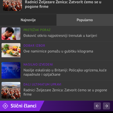
Radnici Željezare Zenica: Zatvorit ćemo se u
pogone firme
Najnovije
Popularno
PRETEŽAK PORAZ
Đoković otkrio najpotresniji trenutak u karijeri
DOBAR IZBOR
Ove namirnice pomažu u gubitku kilograma
NASILNO IZVEDENI
Nasilje eskaliralo u Britaniji: Policajka ugrizena, kuće
napadnute i opljačkane
DALI ULTIMATUM UPRAVI
Radnici Željezare Zenica: Zatvorit ćemo se u pogone
firme
Slični članci