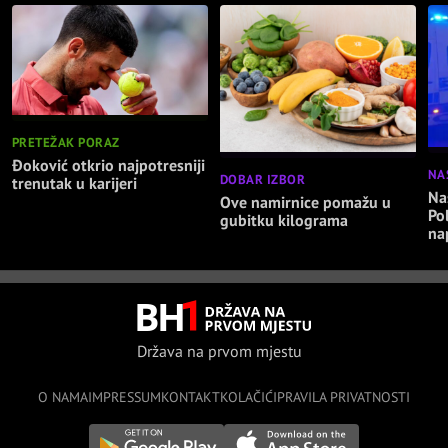
PRETEŽAK PORAZ
Đoković otkrio najpotresniji
NA
DOBAR IZBOR
trenutak u karijeri
Nas
Ove namirnice pomažu u
Po
gubitku kilograma
na
Država na prvom mjestu
O NAMA
IMPRESSUM
KONTAKT
KOLAČIĆI
PRAVILA PRIVATNOSTI