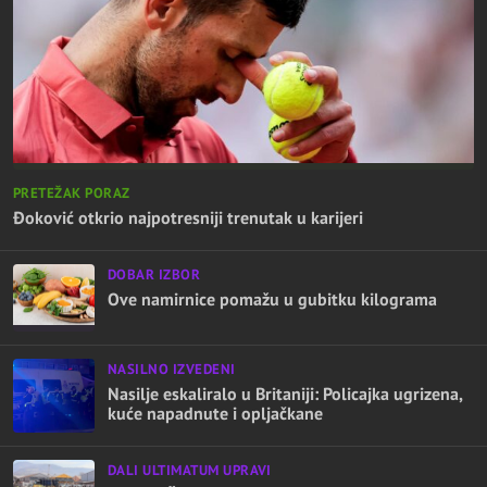
PRETEŽAK PORAZ
Đoković otkrio najpotresniji trenutak u karijeri
DOBAR IZBOR
Ove namirnice pomažu u gubitku kilograma
NASILNO IZVEDENI
Nasilje eskaliralo u Britaniji: Policajka ugrizena,
kuće napadnute i opljačkane
DALI ULTIMATUM UPRAVI