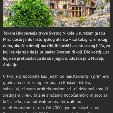
Tokom iskopavanja crkve Svetog Nikole u turskom gradu
Mira došlo je do historijskog otkrića – sarkofag iz rimskog
doba, ukrašen detaljima ribljih ljuski i akantusovog lišća, za
koji se vjeruje da je pripadao Svetom Nikoli. Dio kostiju, za
koje se pretpostavlja da su njegove, izložen je u Muzeju
Antalije.
Crkva je prepoznata kao jedan od najistaknutijih primjera
građevina iz rimskog perioda na Bliskom istoku,
zahvaljujući svom arhitektonskom stilu i dekoracijama. U
srednjem vijeku bila je značajno hodočasničko mjesto za
kršćane koji su putovali prema Jeruzalemu
mediteranskom rutom. Od 2000. godine nalazi se na