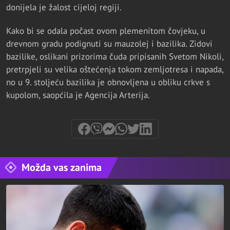
donijela je žalost cijeloj regiji.
Kako bi se odala počast ovom plemenitom čovjeku, u
drevnom gradu podignuti su mauzolej i bazilika. Zidovi
bazilike, oslikani prizorima čuda pripisanih Svetom Nikoli,
pretrpjeli su velika oštećenja tokom zemljotresa i napada,
no u 9. stoljeću bazilika je obnovljena u obliku crkve s
kupolom, saopćila je Agencija Arterija.
Možda vas zanima