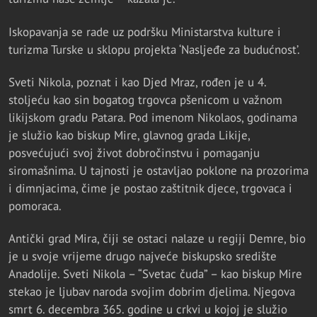
Iskopavanja se rade uz podršku Ministarstva kulture i
turizma Turske u sklopu projekta ‘Nasljeđe za budućnost’.
Sveti Nikola, poznat i kao Djed Mraz, rođen je u 4.
stoljeću kao sin bogatog trgovca pšenicom u važnom
likijskom gradu Patara. Pod imenom Nikolaos, godinama
je služio kao biskup Mire, glavnog grada Likije,
posvećujući svoj život dobročinstvu i pomaganju
siromašnima. U tajnosti je ostavljao poklone na prozorima
i dimnjacima, čime je postao zaštitnik djece, trgovaca i
pomoraca.
Antički grad Mira, čiji se ostaci nalaze u regiji Demre, bio
je u svoje vrijeme drugo najveće biskupsko središte
Anadolije. Sveti Nikola – “Svetac čuda” – kao biskup Mire
stekao je ljubav naroda svojim dobrim djelima. Njegova
smrt 6. decembra 365. godine u crkvi u kojoj je služio