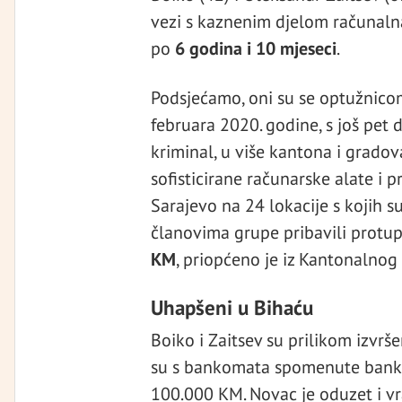
vezi s kaznenim djelom računalna
po
6 godina i 10 mjeseci
.
Podsjećamo, oni su se optužnicom
februara 2020. godine, s još pet 
kriminal, u više kantona i gradova
sofisticirane računarske alate i
Sarajevo na 24 lokacije s kojih s
članovima grupe pribavili protu
KM
, priopćeno je iz Kantonalnog 
Uhapšeni u Bihaću
Boiko i Zaitsev su prilikom izvrš
su s bankomata spomenute banke
100.000 KM. Novac je oduzet i vr