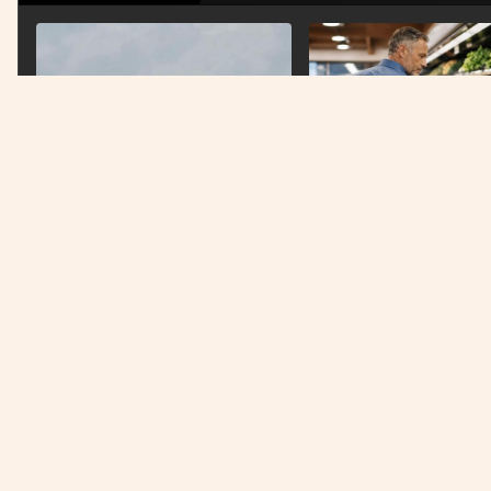
VIJESTI
ŽIVOTNI STIL
Izrael prekršio primirje i ponovo
Kardiolog otkrio koje n
bombardovao Liban
izbjegavati nakon srča
Država na prvom mjestu