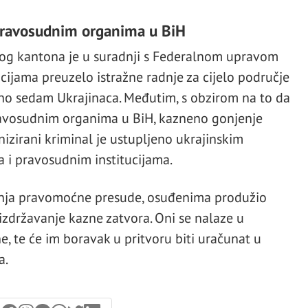
pravosudnim organima u BiH
kog kantona je u suradnji s Federalnom upravom
ncijama preuzelo istražne radnje za cijelo područje
pno sedam Ukrajinaca. Međutim, s obzirom na to da
ravosudnim organima u BiH, kazneno gonjenje
izirani kriminal je ustupljeno ukrajinskim
 i pravosudnim institucijama.
canja pravomoćne presude, osuđenima produžio
izdržavanje kazne zatvora. Oni se nalaze u
, te će im boravak u pritvoru biti uračunat u
a.