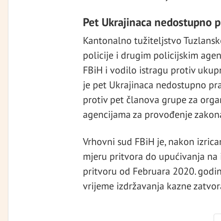
Pet Ukrajinaca nedostupno 
Kantonalno tužiteljstvo Tuzlans
policije i drugim policijskim age
FBiH i vodilo istragu protiv uku
je pet Ukrajinaca nedostupno p
protiv pet članova grupe za organ
agencijama za provođenje zakona
Vrhovni sud FBiH je, nakon izri
mjeru pritvora do upućivanja na 
pritvoru od Februara 2020. godine
vrijeme izdržavanja kazne zatvor