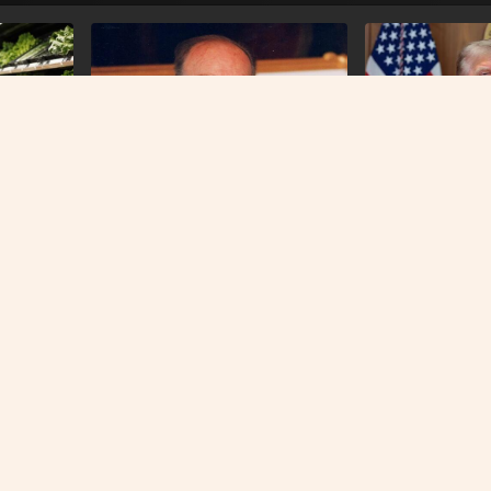
WASHINGTON
PRVI PREDSJEDNIK BIH
Američki sud blo
amirnice
Na današnji dan prije 101 godinu
plan Donalda T
nog udara
rođen Alija Izetbegović
O NAMA
IMPRESSUM
KONTAKT
KOLAČIĆI
PRAVILA PRIVATNOST