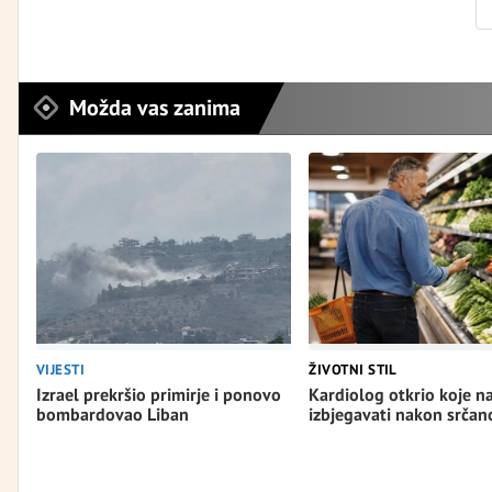
Možda vas zanima
VIJESTI
ŽIVOTNI STIL
Izrael prekršio primirje i ponovo
Kardiolog otkrio koje n
bombardovao Liban
izbjegavati nakon srča