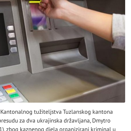
 Kantonalnog tužiteljstva Tuzlanskog kantona
esudu za dva ukrajinska državljana, Dmytro
1), zbog kaznenog djela organizirani kriminal u