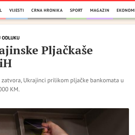
L
VIJESTI
CRNA HRONIKA
SPORT
MAGAZIN
EKONOM
U ODLUKU
ajinske Pljačkaše
iH
 zatvora, Ukrajinci prilikom pljačke bankomata u
.000 KM.