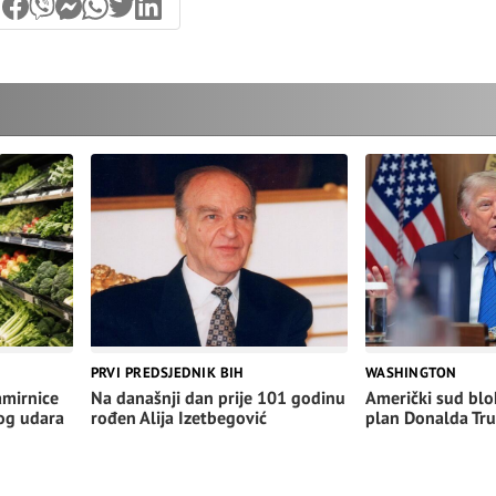
WASHINGTON
PRVI PREDSJEDNIK BIH
Američki sud blo
amirnice
Na današnji dan prije 101 godinu
plan Donalda Tr
nog udara
rođen Alija Izetbegović