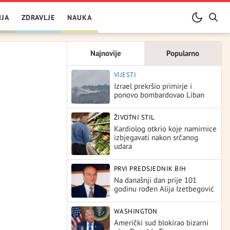
IJA
ZDRAVLJE
NAUKA
Najnovije
Popularno
VIJESTI
Izrael prekršio primirje i
ponovo bombardovao Liban
ŽIVOTNI STIL
Kardiolog otkrio koje namirnice
izbjegavati nakon srčanog
udara
PRVI PREDSJEDNIK BIH
Na današnji dan prije 101
godinu rođen Alija Izetbegović
WASHINGTON
Američki sud blokirao bizarni