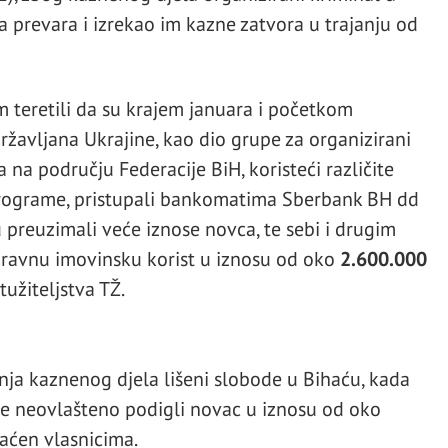
 prevara i izrekao im kazne zatvora u trajanju od
 teretili da su krajem januara i početkom
državljana Ukrajine, kao dio grupe za organizirani
 na području Federacije BiH, koristeći različite
 programe, pristupali bankomatima Sberbank BH dd
u preuzimali veće iznose novca, te sebi i drugim
pravnu imovinsku korist u iznosu od oko
2.600.000
tužiteljstva TŽ.
enja kaznenog djela lišeni slobode u Bihaću, kada
 neovlašteno podigli novac u iznosu od oko
aćen vlasnicima.