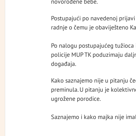
novorođene bebe.
Postupajući po navedenoj prijavi 
radnje o čemu je obaviješteno K
Po nalogu postupajućeg tužioca is
policije MUP TK poduzimaju daljn
događaja.
Kako saznajemo nije u pitanju č
preminula. U pitanju je kolektivn
ugrožene porodice.
Saznajemo i kako majka nije imal