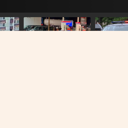
CRNA HRONIKA
CRNA HRONIKA
Muškarac koji je ubio brata u
Detalji ubistva u 
Tuzli policiji poznat od ranije,
usmrtio brata, po
zbog njega je prije dvije godine
e 34
uhapsila nakon 
bio blokiran grad
en i grad
potrage
O NAMA
IMPRESSUM
KONTAKT
KOLAČIĆI
PRAVILA PRIVATNOST