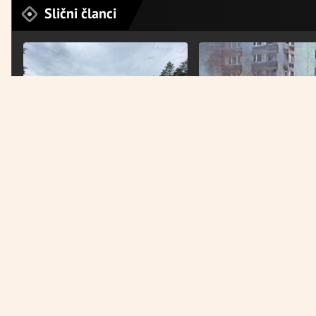
Slični članci
VIJESTI
BIH
Kapija pamti, politika dijeli:
Tuzlanske mladosti i danas se
“Tuzlanska kolona”: Prij
sjeća samo Federacija BiH
godine agresor je poraž
je odbranjen