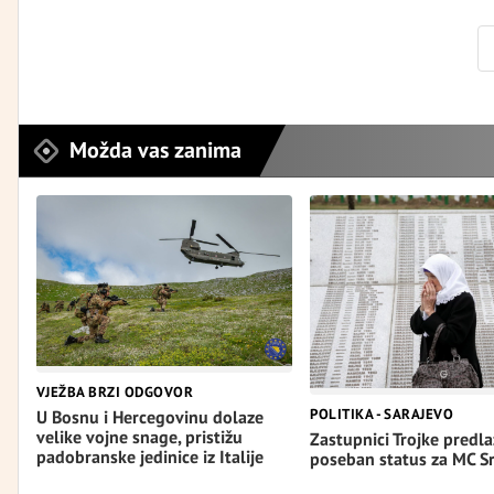
Možda vas zanima
VJEŽBA BRZI ODGOVOR
POLITIKA - SARAJEVO
U Bosnu i Hercegovinu dolaze
velike vojne snage, pristižu
Zastupnici Trojke predl
padobranske jedinice iz Italije
poseban status za MC S