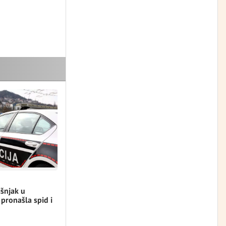
šnjak u
 pronašla spid i