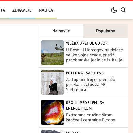
IJA
ZDRAVLJE
NAUKA
Najnovije
Popularno
VJEŽBA BRZI ODGOVOR
U Bosnu i Hercegovinu dolaze
velike vojne snage, pristižu
padobranske jedinice iz Italije
POLITIKA - SARAJEVO
Zastupnici Trojke predlažu
poseban status za MC
Srebrenica
BROJNI PROBLEMI SA
ENERGETIKOM
Ekstremne vrućine širom
istočne i centralne Evrope
MUP KS