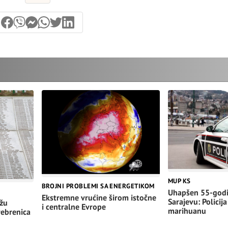
MUP KS
BROJNI PROBLEMI SA ENERGETIKOM
Uhapšen 55-godi
Ekstremne vrućine širom istočne
Sarajevu: Policija
ažu
i centralne Evrope
marihuanu
rebrenica