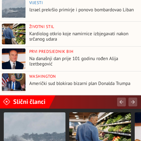
VIJESTI
Izrael prekršio primirje i ponovo bombardovao Liban
ŽIVOTNI STIL
Kardiolog otkrio koje namirnice izbjegavati nakon
srčanog udara
PRVI PREDSJEDNIK BIH
Na današnji dan prije 101 godinu rođen Alija
Izetbegović
WASHINGTON
Američki sud blokirao bizarni plan Donalda Trumpa
Slični članci