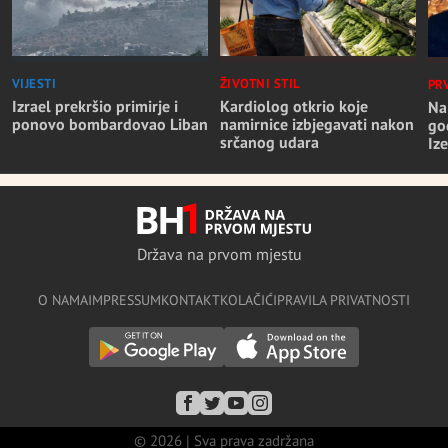
VIJESTI
ŽIVOTNI STIL
PR
Izrael prekršio primirje i
Kardiolog otkrio koje
Na
ponovo bombardovao Liban
namirnice izbjegavati nakon
go
srčanog udara
Iz
Država na prvom mjestu
O NAMA
IMPRESSUM
KONTAKT
KOLAČIĆI
PRAVILA PRIVATNOSTI
© 2026 | Sva prava zadržana