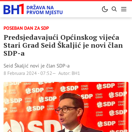
POSEBAN DAN ZA SDP
Predsjedavajući Općinskog vijeća
Stari Grad Seid Škaljić je novi član
SDP-a
Seid Škaljić novi je član SDP-a
8 Februara 2024 - 07:52
Autor: BH1