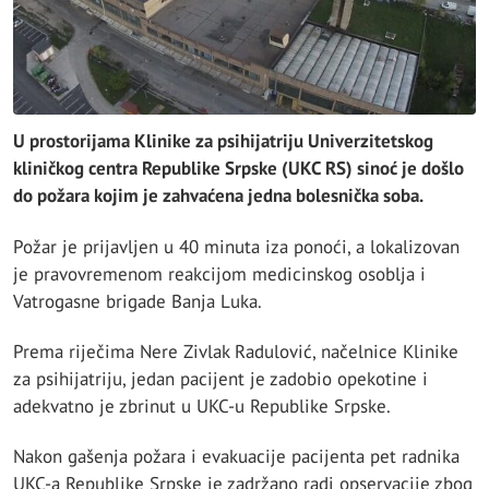
U prostorijama Klinike za psihijatriju Univerzitetskog
kliničkog centra Republike Srpske (UKC RS) sinoć je došlo
do požara kojim je zahvaćena jedna bolesnička soba.
Požar je prijavljen u 40 minuta iza ponoći, a lokalizovan
je pravovremenom reakcijom medicinskog osoblja i
Vatrogasne brigade Banja Luka.
Prema riječima Nere Zivlak Radulović, načelnice Klinike
za psihijatriju, jedan pacijent je zadobio opekotine i
adekvatno je zbrinut u UKC-u Republike Srpske.
Nakon gašenja požara i evakuacije pacijenta pet radnika
UKC-a Republike Srpske je zadržano radi opservacije zbog