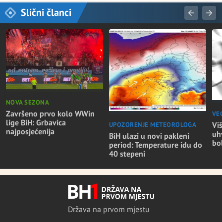
Slični članci
NOVA SEZONA
Završeno prvo kolo WWin
VE
lige BiH: Grbavica
Vi
UPOZORENJE METEOROLOGA
najposjećenija
uh
BiH ulazi u novi pakleni
bo
period: Temperature idu do
40 stepeni
Država na prvom mjestu