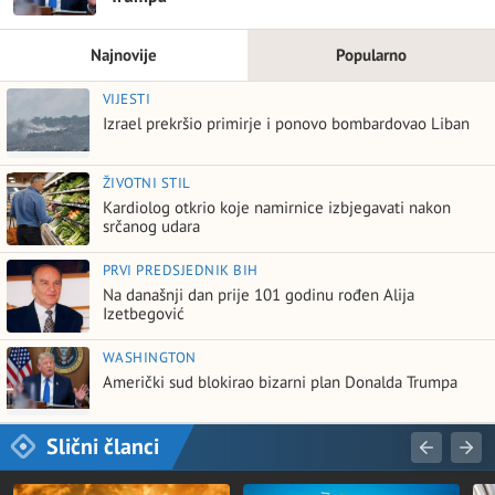
Najnovije
Popularno
VIJESTI
Izrael prekršio primirje i ponovo bombardovao Liban
ŽIVOTNI STIL
Kardiolog otkrio koje namirnice izbjegavati nakon
srčanog udara
PRVI PREDSJEDNIK BIH
Na današnji dan prije 101 godinu rođen Alija
Izetbegović
WASHINGTON
Američki sud blokirao bizarni plan Donalda Trumpa
Slični članci