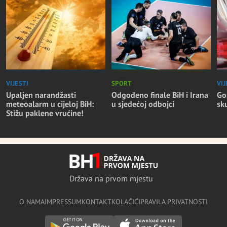
VIJESTI
SPORT
VIJ
Upaljen narandžasti
Odgođeno finale BiH i Irana
Go
meteoalarm u cijeloj BiH:
u sjedećoj odbojci
sk
Stižu paklene vrućine!
Država na prvom mjestu
O NAMA
IMPRESSUM
KONTAKT
KOLAČIĆI
PRAVILA PRIVATNOSTI