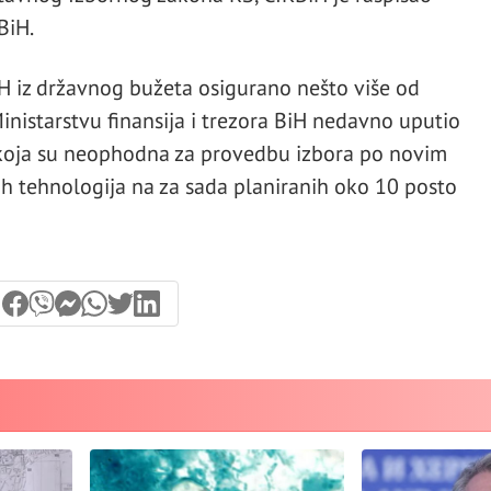
BiH.
IH iz državnog bužeta osigurano nešto više od
inistarstvu finansija i trezora BiH nedavno uputio
 koja su neophodna za provedbu izbora po novim
h tehnologija na za sada planiranih oko 10 posto