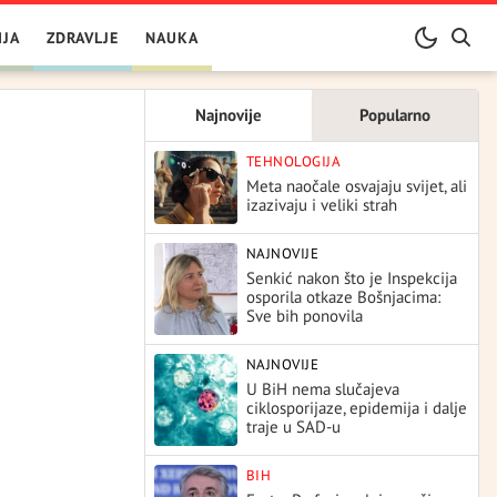
IJA
ZDRAVLJE
NAUKA
Najnovije
Popularno
TEHNOLOGIJA
Meta naočale osvajaju svijet, ali
izazivaju i veliki strah
NAJNOVIJE
Senkić nakon što je Inspekcija
osporila otkaze Bošnjacima:
Sve bih ponovila
NAJNOVIJE
U BiH nema slučajeva
ciklosporijaze, epidemija i dalje
traje u SAD-u
BIH