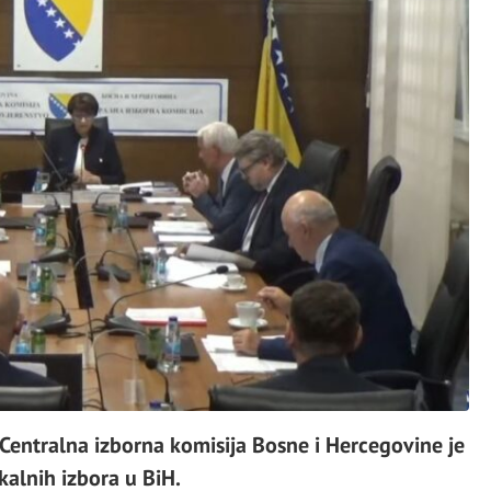
 Centralna izborna komisija Bosne i Hercegovine je
kalnih izbora u BiH.