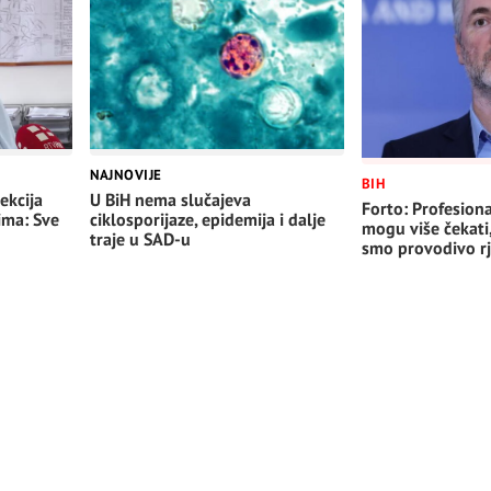
NAJNOVIJE
BIH
ekcija
U BiH nema slučajeva
Forto: Profesiona
ima: Sve
ciklosporijaze, epidemija i dalje
mogu više čekati
traje u SAD-u
smo provodivo rj