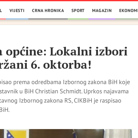
L
VIJESTI
CRNA HRONIKA
SPORT
MAGAZIN
EKONOM
a općine: Lokalni izbori
ržani 6. oktorba!
aspisao prema odredbama Izbornog zakona BiH koje
stavnik u BiH Christian Schmidt. Uprkos najavama
tavnog Izbornog zakona RS, CIKBiH je raspisao
BiH.