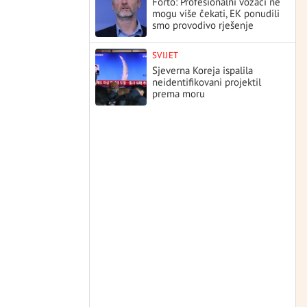
Forto: Profesionalni vozači ne
mogu više čekati, EK ponudili
smo provodivo rješenje
SVIJET
Sjeverna Koreja ispalila
neidentifikovani projektil
prema moru