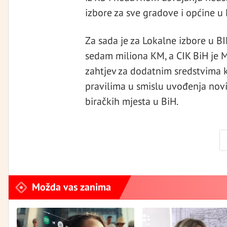
izbore za sve gradove i općine u 
Za sada je za Lokalne izbore u B
sedam miliona KM, a CIK BiH je M
zahtjev za dodatnim sredstvima
pravilima u smislu uvođenja novi
biračkih mjesta u BiH.
Možda vas zanima