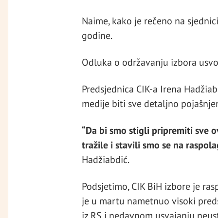
Naime, kako je rečeno na sjednici 
godine.
Odluka o održavanju izbora usvo
Predsjednica CIK-a Irena Hadžiabd
medije biti sve detaljno pojašnjen
“Da bi smo stigli pripremiti sve 
tražile i stavili smo se na raspol
Hadžiabdić.
Podsjetimo, CIK BiH izbore je r
je u martu nametnuo visoki pred
iz RS i nedavnom usvajanju neus