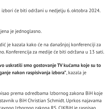
izbori će biti održani u nedjelju 6. oktobra 2024.
jena je jednoglasno.
ić je kazala kako će na današnjoj konferenciji za
o. Konferencija za medije će biti održana u 13 sati.
ovo uskratili smo gostovanje TV kućama koje su to
aganje nakon raspisivanja izbora”
, kazala je
aspisao prema odredbama Izbornog zakona BiH koje
stavnik u BiH Christian Schmidt. Uprkos najavama
tavnog Izbornog zakona RS, CIKBiH je raspisao