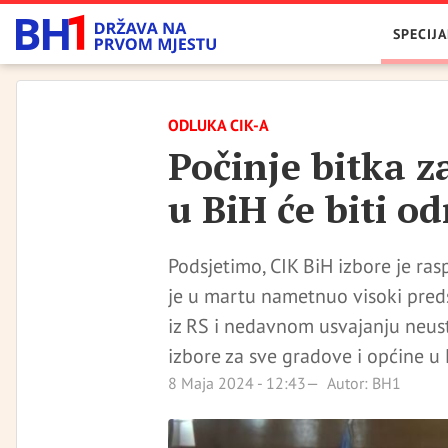
SPECIJA
ODLUKA CIK-A
Počinje bitka z
u BiH će biti od
Podsjetimo, CIK BiH izbore je r
je u martu nametnuo visoki pred
iz RS i nedavnom usvajanju neus
izbore za sve gradove i općine u 
8 Maja 2024 - 12:43
Autor: BH1