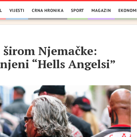
L
VIJESTI
CRNA HRONIKA
SPORT
MAGAZIN
EKONOM
 širom Njemačke:
njeni “Hells Angelsi”