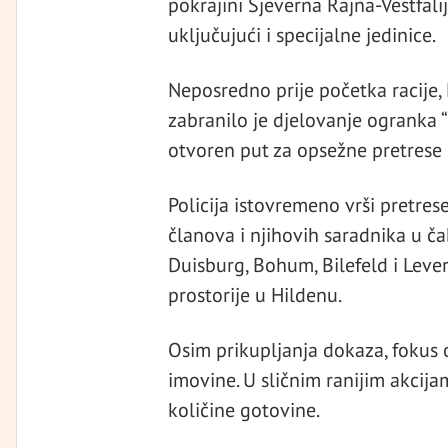
pokrajini Sjeverna Rajna-Vestfali
uključujući i specijalne jedinice.
Neposredno prije početka racije,
zabranilo je djelovanje ogranka 
otvoren put za opsežne pretrese 
Policija istovremeno vrši pretre
članova i njihovih saradnika u č
Duisburg, Bohum, Bilefeld i Leve
prostorije u Hildenu.
Osim prikupljanja dokaza, fokus 
imovine. U sličnim ranijim akcijam
količine gotovine.