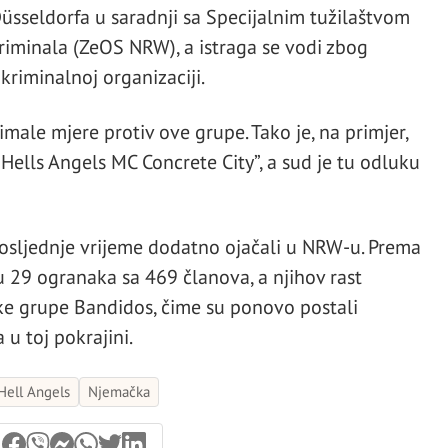
Düsseldorfa u saradnji sa Specijalnim tužilaštvom
iminala (ZeOS NRW), a istraga se vodi zbog
kriminalnoj organizaciji.
imale mjere protiv ove grupe. Tako je, na primjer,
Hells Angels MC Concrete City”, a sud je tu odluku
osljednje vrijeme dodatno ojačali u NRW-u. Prema
u 29 ogranaka sa 469 članova, a njihov rast
lske grupe Bandidos, čime su ponovo postali
 u toj pokrajini.
Hell Angels
Njemačka