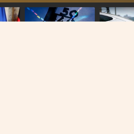
VIJESTI
VIJESTI
 zaborav”
Njemačka ove godine ima blizu
Nijemci masovno
10.000 smrtnih slučajeva
benzincima i diz
povezanih s vrućinom
O NAMA
IMPRESSUM
KONTAKT
KOLAČIĆI
PRAVILA PRIVATNOST