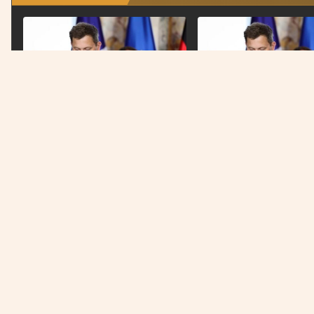
NAJNOVIJE
NAJNOVIJE
Njemačka želi “pravo na zaborav”
Njemačka želi “pravo na
za oboljele od raka
za oboljele od raka
Država na prvom mjestu