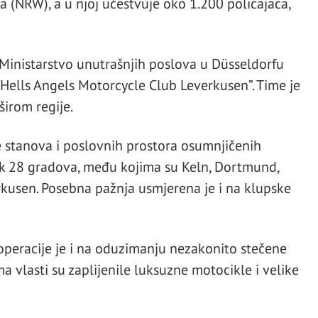
ja (NRW), a u njoj učestvuje oko 1.200 policajaca,
 Ministarstvo unutrašnjih poslova u Düsseldorfu
“Hells Angels Motorcycle Club Leverkusen”. Time je
širom regije.
se stanova i poslovnih prostora osumnjičenih
ak 28 gradova, među kojima su Keln, Dortmund,
rkusen. Posebna pažnja usmjerena je i na klupske
operacije je i na oduzimanju nezakonito stečene
a vlasti su zaplijenile luksuzne motocikle i velike