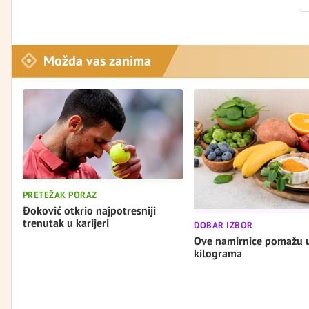
Možda vas zanima
PRETEŽAK PORAZ
Đoković otkrio najpotresniji
trenutak u karijeri
DOBAR IZBOR
Ove namirnice pomažu 
kilograma