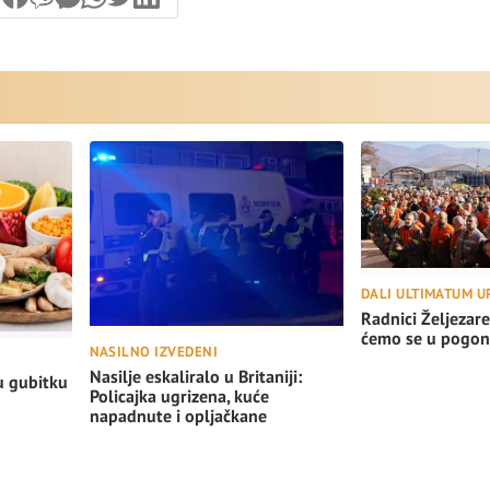
DALI ULTIMATUM U
Radnici Željezare
ćemo se u pogon
NASILNO IZVEDENI
Nasilje eskaliralo u Britaniji:
u gubitku
Policajka ugrizena, kuće
napadnute i opljačkane