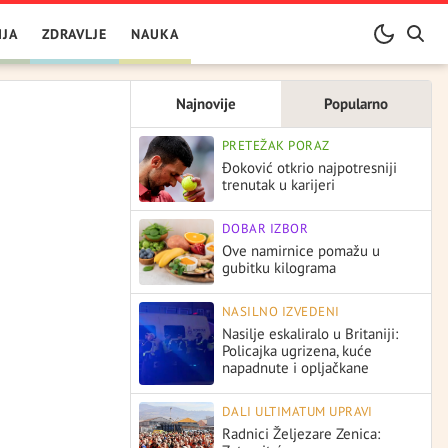
IJA
ZDRAVLJE
NAUKA
Najnovije
Popularno
PRETEŽAK PORAZ
Đoković otkrio najpotresniji
trenutak u karijeri
DOBAR IZBOR
Ove namirnice pomažu u
gubitku kilograma
NASILNO IZVEDENI
Nasilje eskaliralo u Britaniji:
Policajka ugrizena, kuće
napadnute i opljačkane
DALI ULTIMATUM UPRAVI
Radnici Željezare Zenica: