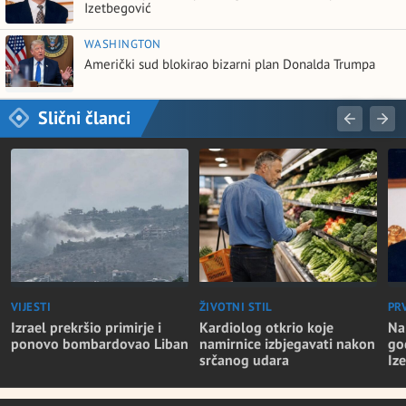
Izetbegović
WASHINGTON
Američki sud blokirao bizarni plan Donalda Trumpa
Slični članci
VIJESTI
ŽIVOTNI STIL
PR
Izrael prekršio primirje i
Kardiolog otkrio koje
Na
ponovo bombardovao Liban
namirnice izbjegavati nakon
go
srčanog udara
Iz