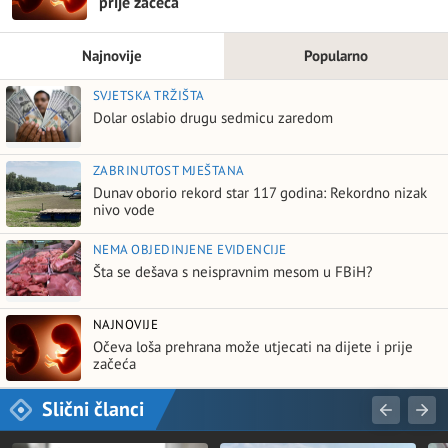
prije začeća
Najnovije
Popularno
SVJETSKA TRŽIŠTA
Dolar oslabio drugu sedmicu zaredom
ZABRINUTOST MJEŠTANA
Dunav oborio rekord star 117 godina: Rekordno nizak
nivo vode
NEMA OBJEDINJENE EVIDENCIJE
Šta se dešava s neispravnim mesom u FBiH?
NAJNOVIJE
Očeva loša prehrana može utjecati na dijete i prije
začeća
Slični članci