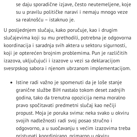
se daju sporadične izjave, često neutemeljene, koje
su u pravilu političke naravi i nemaju mnogo veze
sa realnošću – istaknuo je.
U posljednjem slučaju, kako poručuje, kao i drugim
slučajevima koji su mu prethodili, potrebna je odgovorna
koordinacija i saradnja svih aktera u sektoru sigurnosti,
koji je opterećen brojnim problemima. Pun je različitih
izazova, uključujući i izazove u vezi sa deklaracijom
svesrpskog sabora i njenom ubrzanom implementacijom.
Istine radi važno je spomenuti da je loše stanje
granične službe BiH nastalo tokom deset zadnjih
godina, tako da trenutna opozicija nema moralno
pravo spočitavati predmetni slučaj kao nečiji
propust. Moja je poruka svima: neka svako u okviru
svojih nadležnosti radi svoj posao stručno i
odgovorno, a u suočavanju s većim izazovima treba
pristupati koordinirano, primarno u okviru