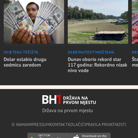
SVJETSKA TRŽIŠTA
ZABRINUTOST MJEŠTANA
NE
Dolar oslabio drugu
Dunav oborio rekord star
Št
sedmicu zaredom
117 godina: Rekordno nizak
me
nivo vode
Država na prvom mjestu
O NAMA
IMPRESSUM
KONTAKT
KOLAČIĆI
PRAVILA PRIVATNOSTI