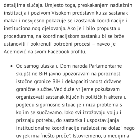
detaljima slučaja. Umjesto toga, preskakanjem nadležnih
institucija i pozivom Visokom predstavniku za sastanak
makar i nesvjesno pokazuje se izostanak koordinacije i
institucionalnog djelovanja. Ako je i bilo propusta u
procedurama, na koordinacijskom sastanku bi se brže
ustanovili i pokrenuli potrebni procesi – naveo je
Ademović na svom Facebook profilu.
Od samog ulaska u Dom naroda Parlamentarne
skupštine BiH javno upozoravam na poroznost
istočne granice BiH i dekapacitiranost državne
granične službe. Već duže vrijeme pokušavam
organizovati sastanak ključnih političkih aktera u
pogledu sigurnosne situacije i niza problema s
kojim se suočavamo. Iako svi izražavaju volju i
priznaju potrebu, do sastanka i uspostavljanja
institucionalne koordinacije nažalost ne dolazi nego
uvijek ima “nešto preče”. Istovremeno, u medijima