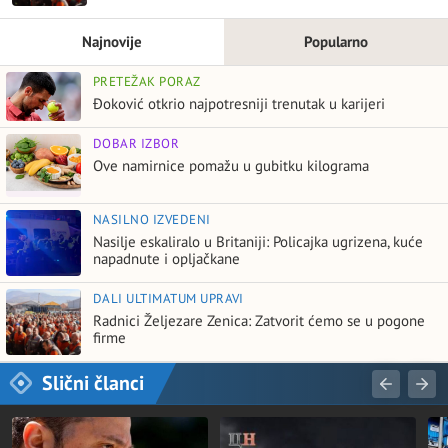
Najnovije
Popularno
PRETEŽAK PORAZ
Đoković otkrio najpotresniji trenutak u karijeri
DOBAR IZBOR
Ove namirnice pomažu u gubitku kilograma
NASILNO IZVEDENI
Nasilje eskaliralo u Britaniji: Policajka ugrizena, kuće
napadnute i opljačkane
DALI ULTIMATUM UPRAVI
Radnici Željezare Zenica: Zatvorit ćemo se u pogone
firme
Slični članci