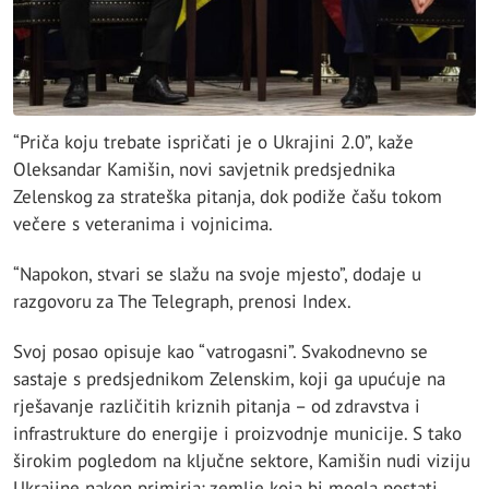
“Priča koju trebate ispričati je o Ukrajini 2.0”, kaže
Oleksandar Kamišin, novi savjetnik predsjednika
Zelenskog za strateška pitanja, dok podiže čašu tokom
večere s veteranima i vojnicima.
“Napokon, stvari se slažu na svoje mjesto”, dodaje u
razgovoru za The Telegraph, prenosi Index.
Svoj posao opisuje kao “vatrogasni”. Svakodnevno se
sastaje s predsjednikom Zelenskim, koji ga upućuje na
rješavanje različitih kriznih pitanja – od zdravstva i
infrastrukture do energije i proizvodnje municije. S tako
širokim pogledom na ključne sektore, Kamišin nudi viziju
Ukrajine nakon primirja: zemlje koja bi mogla postati