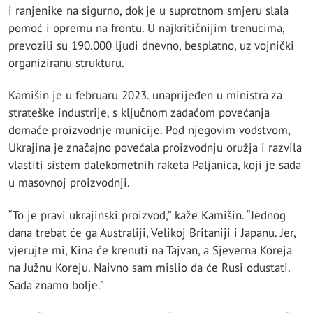
i ranjenike na sigurno, dok je u suprotnom smjeru slala
pomoć i opremu na frontu. U najkritičnijim trenucima,
prevozili su 190.000 ljudi dnevno, besplatno, uz vojnički
organiziranu strukturu.
Kamišin je u februaru 2023. unaprijeđen u ministra za
strateške industrije, s ključnom zadaćom povećanja
domaće proizvodnje municije. Pod njegovim vodstvom,
Ukrajina je značajno povećala proizvodnju oružja i razvila
vlastiti sistem dalekometnih raketa Paljanica, koji je sada
u masovnoj proizvodnji.
“To je pravi ukrajinski proizvod,” kaže Kamišin. “Jednog
dana trebat će ga Australiji, Velikoj Britaniji i Japanu. Jer,
vjerujte mi, Kina će krenuti na Tajvan, a Sjeverna Koreja
na Južnu Koreju. Naivno sam mislio da će Rusi odustati.
Sada znamo bolje.”