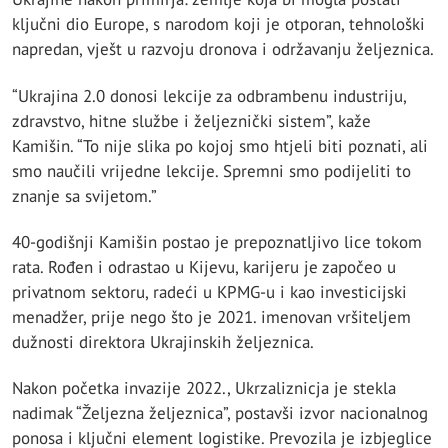
ključni dio Europe, s narodom koji je otporan, tehnološki
napredan, vješt u razvoju dronova i održavanju željeznica.
“Ukrajina 2.0 donosi lekcije za odbrambenu industriju,
zdravstvo, hitne službe i željeznički sistem”, kaže
Kamišin. “To nije slika po kojoj smo htjeli biti poznati, ali
smo naučili vrijedne lekcije. Spremni smo podijeliti to
znanje sa svijetom.”
40-godišnji Kamišin postao je prepoznatljivo lice tokom
rata. Rođen i odrastao u Kijevu, karijeru je započeo u
privatnom sektoru, radeći u KPMG-u i kao investicijski
menadžer, prije nego što je 2021. imenovan vršiteljem
dužnosti direktora Ukrajinskih željeznica.
Nakon početka invazije 2022., Ukrzaliznicja je stekla
nadimak “Željezna željeznica”, postavši izvor nacionalnog
ponosa i ključni element logistike. Prevozila je izbjeglice