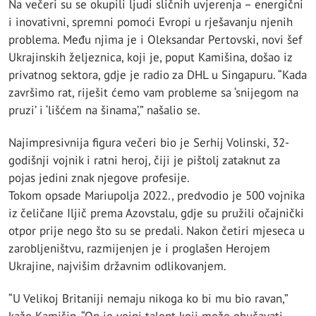
Na večeri su se okupili ljudi sličnih uvjerenja – energični
i inovativni, spremni pomoći Evropi u rješavanju njenih
problema. Među njima je i Oleksandar Pertovski, novi šef
Ukrajinskih željeznica, koji je, poput Kamišina, došao iz
privatnog sektora, gdje je radio za DHL u Singapuru. “Kada
završimo rat, riješit ćemo vam probleme sa ‘snijegom na
pruzi’ i ‘lišćem na šinama’,” našalio se.
Najimpresivnija figura večeri bio je Serhij Volinski, 32-
godišnji vojnik i ratni heroj, čiji je pištolj zataknut za
pojas jedini znak njegove profesije.
Tokom opsade Mariupolja 2022., predvodio je 500 vojnika
iz čeličane Iljič prema Azovstalu, gdje su pružili očajnički
otpor prije nego što su se predali. Nakon četiri mjeseca u
zarobljeništvu, razmijenjen je i proglašen Herojem
Ukrajine, najvišim državnim odlikovanjem.
“U Velikoj Britaniji nemaju nikoga ko bi mu bio ravan,”