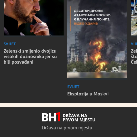
SVIJET
VIJ
Zelenski smijenio dvojicu
Ze
visokih dužnosnika jer su
št
bili posvađani
Če
SVIJET
Eksplozija u Moskvi
Država na prvom mjestu