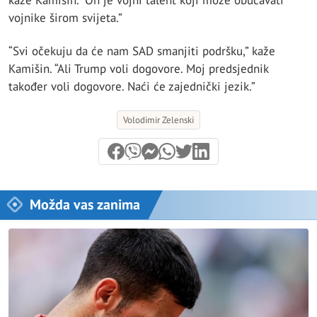
kaže Kamišin. “On je vojni talent koji može obučavati
vojnike širom svijeta.”
“Svi očekuju da će nam SAD smanjiti podršku,” kaže
Kamišin. “Ali Trump voli dogovore. Moj predsjednik
također voli dogovore. Naći će zajednički jezik.”
Volodimir Zelenski
Možda vas zanima