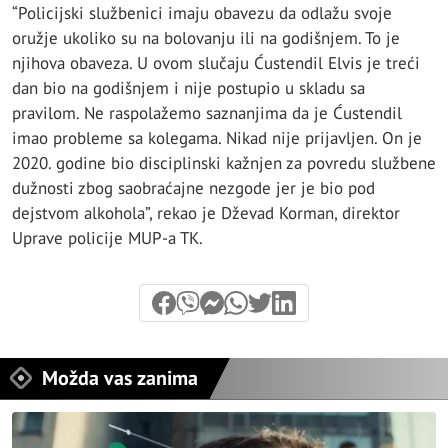
“Policijski službenici imaju obavezu da odlažu svoje
oružje ukoliko su na bolovanju ili na godišnjem. To je
njihova obaveza. U ovom slučaju Ćustendil Elvis je treći
dan bio na godišnjem i nije postupio u skladu sa
pravilom. Ne raspolažemo saznanjima da je Ćustendil
imao probleme sa kolegama. Nikad nije prijavljen. On je
2020. godine bio disciplinski kažnjen za povredu službene
dužnosti zbog saobraćajne nezgode jer je bio pod
dejstvom alkohola”, rekao je Dževad Korman, direktor
Uprave policije MUP-a TK.
Možda vas zanima