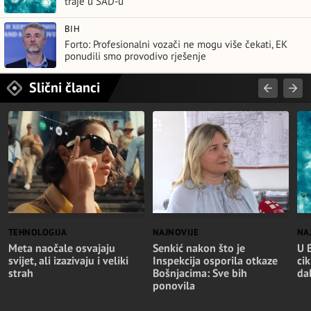
traje u SAD-u
BIH
Forto: Profesionalni vozači ne mogu više čekati, EK
ponudili smo provodivo rješenje
Slični članci
TEHNOLOGIJA
NAJNOVIJE
NA
Meta naočale osvajaju
Senkić nakon što je
U 
svijet, ali izazivaju i veliki
Inspekcija osporila otkaze
cik
strah
Bošnjacima: Sve bih
da
ponovila