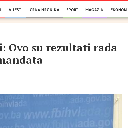
L
VIJESTI
CRNA HRONIKA
SPORT
MAGAZIN
EKONOM
i: Ovo su rezultati rada
 mandata