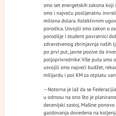
smo set energetskih zakona koji
smo i najveću poslijeratnu invrs
miliona dolara. Kolektivnim ugov
porodica. Usvojili smo zakon o zaš
porodilje i student povratnici dob
zdravstvenog zbrinjavnja naših lj
po prvi put, javne pozive da inve
poljoprivrednike. Više puta smo o
usvojili smo najveći budžet, reka
milijardu i pol KM za otplatu va
– Notorna je laž da se Federaciji
u odnosu na ono što je planirano
decenijski zastoj. Mašine ponovo 
gazdovanja dovedena na koljenja.