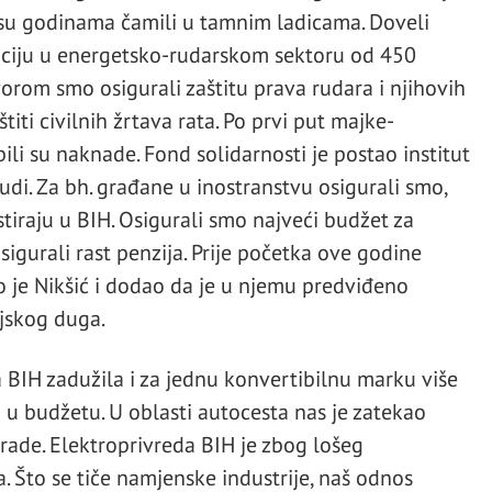
 su godinama čamili u tamnim ladicama. Doveli
ticiju u energetsko-rudarskom sektoru od 450
orom smo osigurali zaštitu prava rudara i njihovih
titi civilnih žrtava rata. Po prvi put majke-
ili su naknade. Fond solidarnosti je postao institut
udi. Za bh. građane u inostranstvu osigurali smo,
stiraju u BIH. Osigurali smo najveći budžet za
sigurali rast penzija. Prije početka ove godine
o je Nikšić i dodao da je u njemu predviđeno
njskog duga.
a BIH zadužila i za jednu konvertibilnu marku više
 u budžetu. U oblasti autocesta nas je zatekao
rade. Elektroprivreda BIH je zbog lošeg
 Što se tiče namjenske industrije, naš odnos