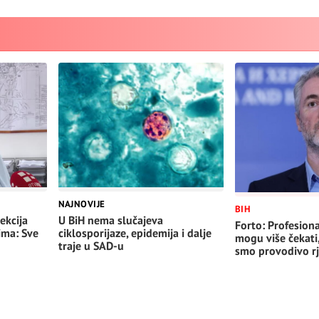
NAJNOVIJE
BIH
ekcija
U BiH nema slučajeva
Forto: Profesiona
ima: Sve
ciklosporijaze, epidemija i dalje
mogu više čekati
traje u SAD-u
smo provodivo rj