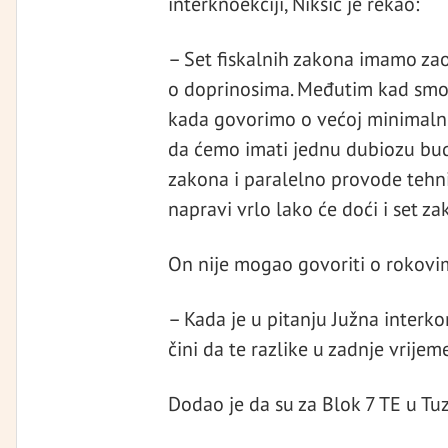
interknoekciji, Nikšić je rekao:
– Set fiskalnih zakona imamo zao
o doprinosima. Međutim kad smo s
kada govorimo o većoj minimalnoj
da ćemo imati jednu dubiozu budžet
zakona i paralelno provode tehni
napravi vrlo lako će doći i set za
On nije mogao govoriti o rokovi
– Kada je u pitanju Južna interkon
čini da te razlike u zadnje vrijem
Dodao je da su za Blok 7 TE u Tuz