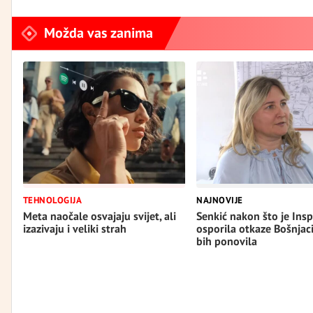
Možda vas zanima
TEHNOLOGIJA
NAJNOVIJE
Meta naočale osvajaju svijet, ali
Senkić nakon što je Insp
izazivaju i veliki strah
osporila otkaze Bošnjac
bih ponovila