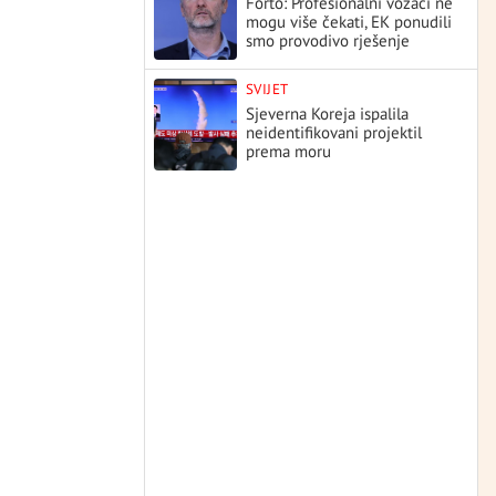
Forto: Profesionalni vozači ne
mogu više čekati, EK ponudili
smo provodivo rješenje
SVIJET
Sjeverna Koreja ispalila
neidentifikovani projektil
prema moru