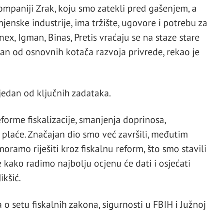
mpaniji Zrak, koju smo zatekli pred gašenjem, a
enske industrije, ima tržište, ugovore i potrebu za
ex, Igman, Binas, Pretis vraćaju se na staze stare
dan od osnovnih kotača razvoja privrede, rekao je
jedan od ključnih zadataka.
forme fiskalizacije, smanjenja doprinosa,
plaće. Značajan dio smo već završili, međutim
oramo riješiti kroz fiskalnu reform, što smo stavili
 kako radimo najbolju ocjenu će dati i osjećati
ikšić.
o setu fiskalnih zakona, sigurnosti u FBIH i Južnoj