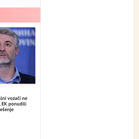
lni vozači ne
, EK ponudili
ešenje