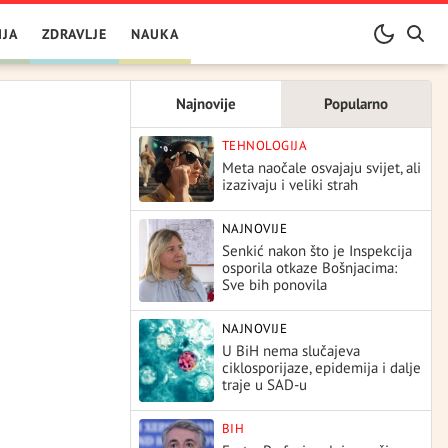
IJA
ZDRAVLJE
NAUKA
Najnovije
Popularno
TEHNOLOGIJA
Meta naočale osvajaju svijet, ali
izazivaju i veliki strah
NAJNOVIJE
Senkić nakon što je Inspekcija
osporila otkaze Bošnjacima:
Sve bih ponovila
NAJNOVIJE
U BiH nema slučajeva
ciklosporijaze, epidemija i dalje
traje u SAD-u
BIH