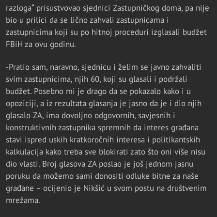
razloga“ prisustvovao sjednici Zastupničkog doma, pa nije
bio u prilici da se lično zahvali zastupnicama i
zastupnicima koji su po hitnoj proceduri izglasali budžet
FBiH za ovu godinu.
-Pratio sam, naravno, sjednicu i želim se javno zahvaliti
svim zastupnicima, njih 60, koji su glasali i podržali
budžet. Posebno mi je drago da se pokazalo kako i u
opoziciji, a iz rezultata glasanja je jasno da je i dio njih
glasalo ZA, ima dovoljno odgovornih, savjesnih i
konstruktivnih zastupnika spremnih da interes građana
stavi ispred uskih kratkoročnih interesa i politikantskih
kalkulacija kako treba sve blokirati zato što oni više nisu
dio vlasti. Broj glasova ZA poslao je još jednom jasnu
poruku da možemo sami donositi odluke bitne za naše
građane – ocijenio je Nikšić u svom postu na društvenim
mrežama.