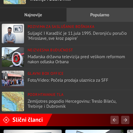
Najnovije
Popularno
POZIVIMA ZA SASLUŠANJE BOŠNJAKA
Suljagić I Karadžić je 11.jula 1995. Deronjiću poručio
‘Miroslave, sve kroz papire’
NEIZVJESNA BUDUĆNOST
Mađarska državna televizija pred velikom reformom
nakon odlaska Orbana
GLAVNI BOX OFFICE
Foto/Video: Počela prodaja ulaznica za SFF
PODRHTAVANJE TLA
Zemljotres pogodio Hercegovinu: Treslo Bileću,
Trebinje i Dubrovnik
Slični članci