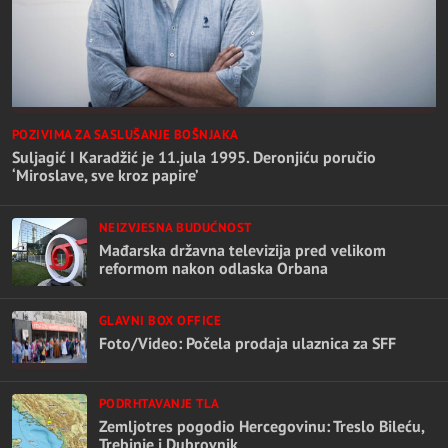
POZIVIMA ZA SASLUŠANJE BOŠNJAKA
Suljagić I Karadžić je 11.jula 1995. Deronjiću poručio
‘Miroslave, sve kroz papire’
NEIZVJESNA BUDUĆNOST
Mađarska državna televizija pred velikom
reformom nakon odlaska Orbana
GLAVNI BOX OFFICE
Foto/Video: Počela prodaja ulaznica za SFF
PODRHTAVANJE TLA
Zemljotres pogodio Hercegovinu: Treslo Bileću,
Trebinje i Dubrovnik