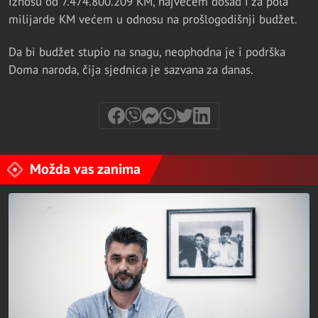
iznosu od 7.474.800.209 KM, najvećem dosad i za pola
milijarde KM većem u odnosu na prošlogodišnji budžet.
Da bi budžet stupio na snagu, neophodna je i podrška
Doma naroda, čija sjednica je sazvana za danas.
Možda vas zanima