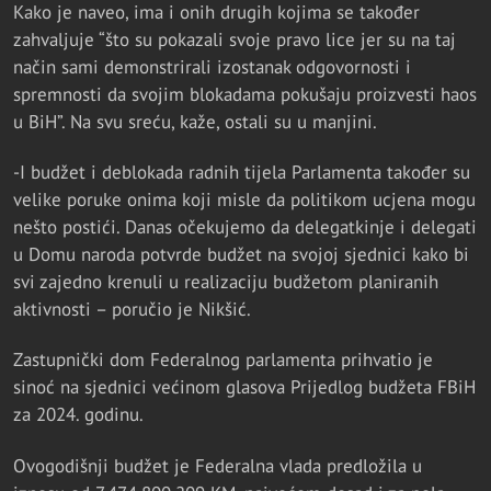
Kako je naveo, ima i onih drugih kojima se također
zahvaljuje “što su pokazali svoje pravo lice jer su na taj
način sami demonstrirali izostanak odgovornosti i
spremnosti da svojim blokadama pokušaju proizvesti haos
u BiH”. Na svu sreću, kaže, ostali su u manjini.
-I budžet i deblokada radnih tijela Parlamenta također su
velike poruke onima koji misle da politikom ucjena mogu
nešto postići. Danas očekujemo da delegatkinje i delegati
u Domu naroda potvrde budžet na svojoj sjednici kako bi
svi zajedno krenuli u realizaciju budžetom planiranih
aktivnosti – poručio je Nikšić.
Zastupnički dom Federalnog parlamenta prihvatio je
sinoć na sjednici većinom glasova Prijedlog budžeta FBiH
za 2024. godinu.
Ovogodišnji budžet je Federalna vlada predložila u