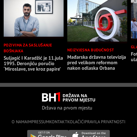
POZIVIMA ZA SASLUŠANJE
GL
NEIZVJESNA BUDUĆNOST
BOŠNJAKA
Fo
Mađarska državna televizija
Suljagić I Karadžić je 11.jula
ul
pred velikom reformom
1995. Deronjiću poručio
nakon odlaska Orbana
‘Miroslave, sve kroz papire’
Država na prvom mjestu
O NAMA
IMPRESSUM
KONTAKT
KOLAČIĆI
PRAVILA PRIVATNOSTI