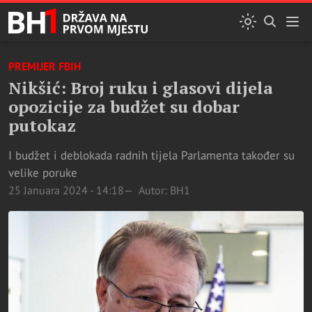
PREMIJER FBIH
Nikšić: Broj ruku i glasovi dijela
opozicije za budžet su dobar
putokaz
I budžet i deblokada radnih tijela Parlamenta također su
velike poruke
25 Januara 2024 - 14:18
Autor: BH1