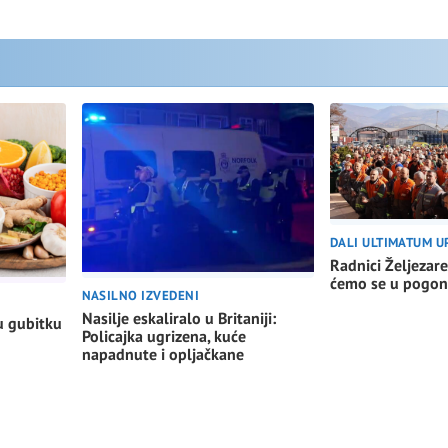
DALI ULTIMATUM U
Radnici Željezare
ćemo se u pogon
NASILNO IZVEDENI
Nasilje eskaliralo u Britaniji:
u gubitku
Policajka ugrizena, kuće
napadnute i opljačkane