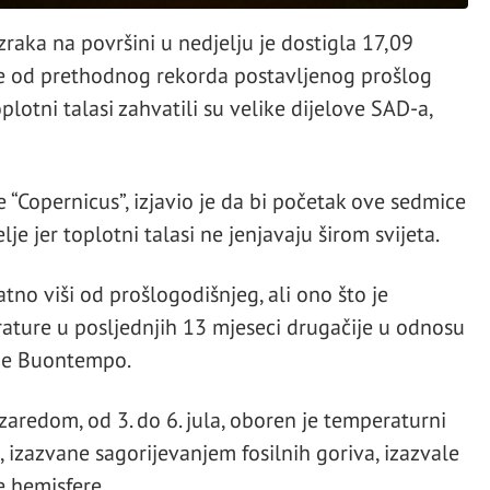
raka na površini u nedjelju je dostigla 17,09
više od prethodnog rekorda postavljenog prošlog
oplotni talasi zahvatili su velike dijelove SAD-a,
 “Copernicus”, izjavio je da bi početak ove sedmice
e jer toplotni talasi ne jenjavaju širom svijeta.
tno viši od prošlogodišnjeg, ali ono što je
rature u posljednjih 13 mjeseci drugačije u odnosu
 je Buontempo.
zaredom, od 3. do 6. jula, oboren je temperaturni
 izazvane sagorijevanjem fosilnih goriva, izazvale
e hemisfere.