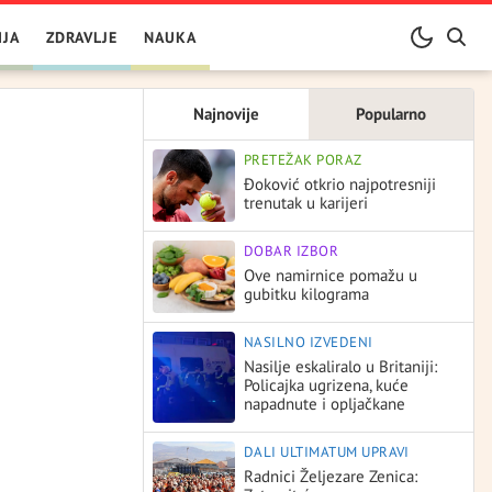
IJA
ZDRAVLJE
NAUKA
Najnovije
Popularno
PRETEŽAK PORAZ
Đoković otkrio najpotresniji
trenutak u karijeri
DOBAR IZBOR
Ove namirnice pomažu u
gubitku kilograma
NASILNO IZVEDENI
Nasilje eskaliralo u Britaniji:
Policajka ugrizena, kuće
napadnute i opljačkane
DALI ULTIMATUM UPRAVI
Radnici Željezare Zenica: