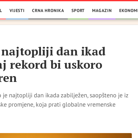
L
VIJESTI
CRNA HRONIKA
SPORT
MAGAZIN
EKONOM
 najtopliji dan ikad
aj rekord bi uskoro
ren
o je najtopliji dan ikada zabilježen, saopšteno je iz
ske promjene, koja prati globalne vremenske