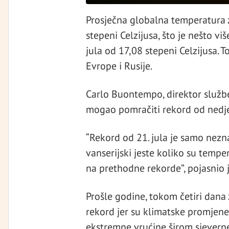
Prosječna globalna temperatura z
stepeni Celzijusa, što je nešto 
jula od 17,08 stepeni Celzijusa. T
Evrope i Rusije.
Carlo Buontempo, direktor službe
mogao pomračiti rekord od nedjelj
“Rekord od 21. jula je samo nezna
vanserijski jeste koliko su tempe
na prethodne rekorde”, pojasnio
Prošle godine, tokom četiri dana 
rekord jer su klimatske promjene,
ekstremne vrućine širom sjevern