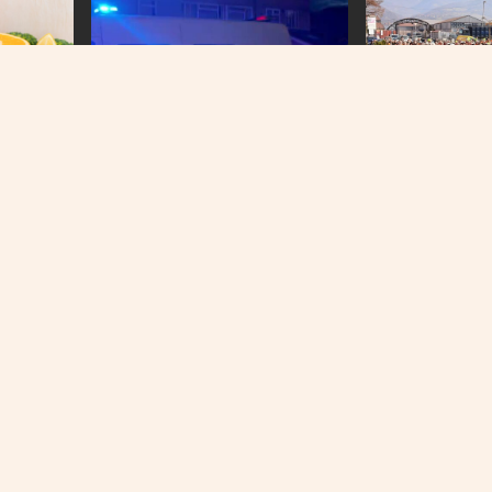
DALI ULTIMATUM U
Radnici Željezare
ćemo se u pogon
NASILNO IZVEDENI
Nasilje eskaliralo u Britaniji:
u gubitku
Policajka ugrizena, kuće
napadnute i opljačkane
O NAMA
IMPRESSUM
KONTAKT
KOLAČIĆI
PRAVILA PRIVATNOST
© 2026 | Sva prava zadržana