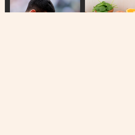
PRETEŽAK PORAZ
Đoković otkrio najpotresniji
trenutak u karijeri
DOBAR IZBOR
Ove namirnice pomažu 
kilograma
Država na prvom mjestu