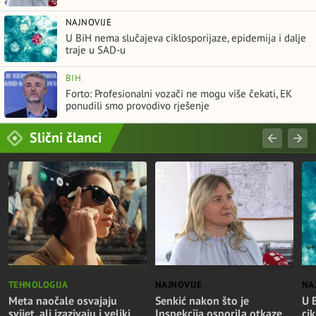
NAJNOVIJE
U BiH nema slučajeva ciklosporijaze, epidemija i dalje
traje u SAD-u
BIH
Forto: Profesionalni vozači ne mogu više čekati, EK
ponudili smo provodivo rješenje
Slični članci
TEHNOLOGIJA
NAJNOVIJE
NA
Meta naočale osvajaju
Senkić nakon što je
U 
svijet, ali izazivaju i veliki
Inspekcija osporila otkaze
cik