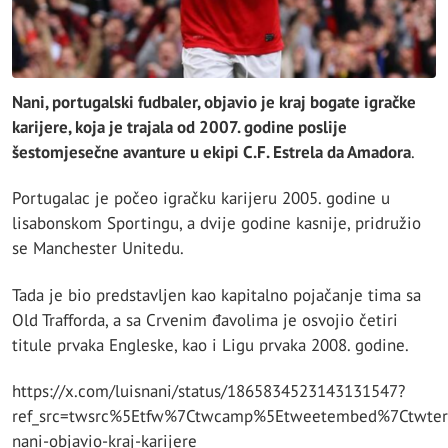
Nani, portugalski fudbaler, objavio je kraj bogate igračke
karijere, koja je trajala od 2007. godine poslije
šestomjesečne avanture u ekipi C.F. Estrela da Amadora
.
Portugalac je počeo igračku karijeru 2005. godine u
lisabonskom Sportingu, a dvije godine kasnije, pridružio
se Manchester Unitedu.
Tada je bio predstavljen kao kapitalno pojačanje tima sa
Old Trafforda, a sa Crvenim đavolima je osvojio četiri
titule prvaka Engleske, kao i Ligu prvaka 2008. godine.
https://x.com/luisnani/status/1865834523143131547?
ref_src=twsrc%5Etfw%7Ctwcamp%5Etweetembed%7Ctwter
nani-objavio-kraj-karijere