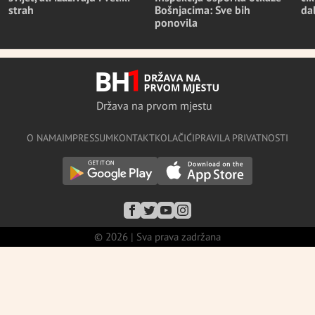
strah
Bošnjacima: Sve bih
da
ponovila
Država na prvom mjestu
O NAMA
IMPRESSUM
KONTAKT
KOLAČIĆI
PRAVILA PRIVATNOSTI
© 2026 | Sva prava zadržana