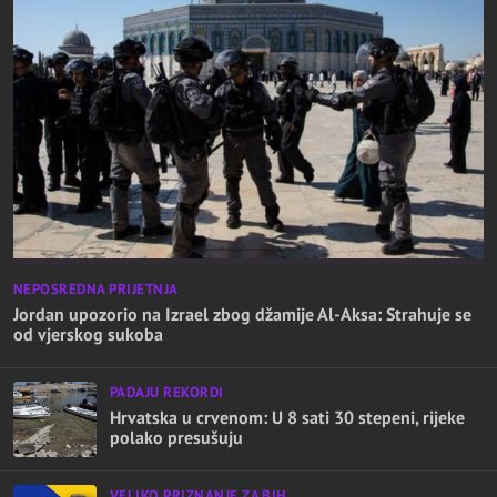
NEPOSREDNA PRIJETNJA
Jordan upozorio na Izrael zbog džamije Al-Aksa: Strahuje se
od vjerskog sukoba
PADAJU REKORDI
Hrvatska u crvenom: U 8 sati 30 stepeni, rijeke
polako presušuju
VELIKO PRIZNANJE ZA BIH