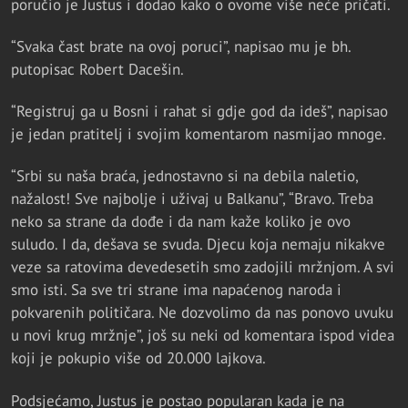
poručio je Justus i dodao kako o ovome više neće pričati.
“Svaka čast brate na ovoj poruci”, napisao mu je bh.
putopisac Robert Dacešin.
“Registruj ga u Bosni i rahat si gdje god da ideš”, napisao
je jedan pratitelj i svojim komentarom nasmijao mnoge.
“Srbi su naša braća, jednostavno si na debila naletio,
nažalost! Sve najbolje i uživaj u Balkanu”, “Bravo. Treba
neko sa strane da dođe i da nam kaže koliko je ovo
suludo. I da, dešava se svuda. Djecu koja nemaju nikakve
veze sa ratovima devedesetih smo zadojili mržnjom. A svi
smo isti. Sa sve tri strane ima napaćenog naroda i
pokvarenih političara. Ne dozvolimo da nas ponovo uvuku
u novi krug mržnje”, još su neki od komentara ispod videa
koji je pokupio više od 20.000 lajkova.
Podsjećamo, Justus je postao popularan kada je na