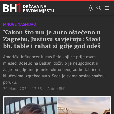
MNOGE NASMIJAO
Nakon što mu je auto oštećeno u
Zagrebu, Justusu savjetuju: Stavi
bh. table i rahat si gdje god odeš
Američki influencer Justus Reid koji se prije osam
mjeseci doselio na Balkan, doživio je neugodnost u
Zagrebu gdje mu je neko ukrao beogradske tablice i
ključevima izgrebao auto. Sada je svima poslao snažnu
poruku.
20 Marta 2024 - 13:53
Autor: BH1