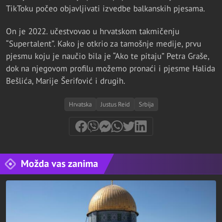
TikToku počeo objavljivati izvedbe balkanskih pjesama.
On je 2022. učestvovao u hrvatskom takmičenju
“Supertalent”. Kako je otkrio za tamošnje medije, prvu
pjesmu koju je naučio bila je “Ako te pitaju” Petra Graše,
dok na njegovom profilu možemo pronaći i pjesme Halida
Bešlića, Marije Šerifović i drugih.
Hrvatska
Justus Reid
Srbija
Možda vas zanima