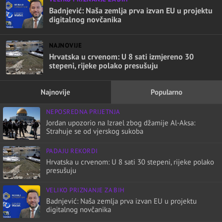
Badnjević: Naša zemlja prva izvan EU u projektu
digitalnog novčanika
NAJNOVIJE
Hrvatska u crvenom: U 8 sati izmjereno 30
stepeni, rijeke polako presušuju
Najnovije
Popularno
NEPOSREDNA PRIJETNJA
Jordan upozorio na Izrael zbog džamije Al-Aksa:
Strahuje se od vjerskog sukoba
PADAJU REKORDI
Hrvatska u crvenom: U 8 sati 30 stepeni, rijeke polako
presušuju
VELIKO PRIZNANJE ZA BIH
Badnjević: Naša zemlja prva izvan EU u projektu
digitalnog novčanika