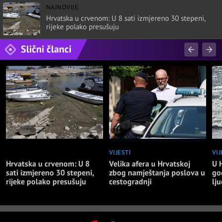
NAJNOVIJE
Hrvatska u crvenom: U 8 sati izmjereno 30 stepeni,
rijeke polako presušuju
Slični članci
NAJNOVIJE
VIJESTI
VIJ
Hrvatska u crvenom: U 8
Velika afera u Hrvatskoj
U 
sati izmjereno 30 stepeni,
zbog namještanja poslova u
go
rijeke polako presušuju
cestogradnji
lju