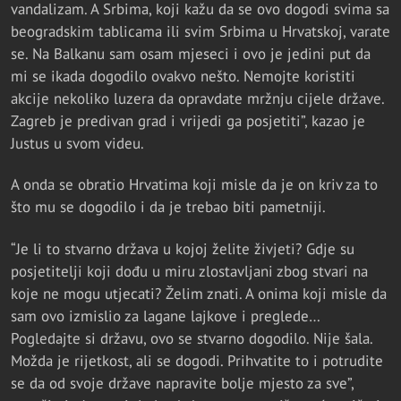
vandalizam. A Srbima, koji kažu da se ovo dogodi svima sa
beogradskim tablicama ili svim Srbima u Hrvatskoj, varate
se. Na Balkanu sam osam mjeseci i ovo je jedini put da
mi se ikada dogodilo ovakvo nešto. Nemojte koristiti
akcije nekoliko luzera da opravdate mržnju cijele države.
Zagreb je predivan grad i vrijedi ga posjetiti”, kazao je
Justus u svom videu.
A onda se obratio Hrvatima koji misle da je on kriv za to
što mu se dogodilo i da je trebao biti pametniji.
“Je li to stvarno država u kojoj želite živjeti? Gdje su
posjetitelji koji dođu u miru zlostavljani zbog stvari na
koje ne mogu utjecati? Želim znati. A onima koji misle da
sam ovo izmislio za lagane lajkove i preglede…
Pogledajte si državu, ovo se stvarno dogodilo. Nije šala.
Možda je rijetkost, ali se dogodi. Prihvatite to i potrudite
se da od svoje države napravite bolje mjesto za sve”,