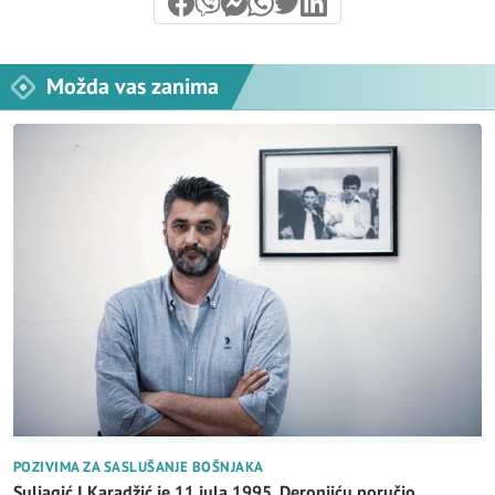
Možda vas zanima
POZIVIMA ZA SASLUŠANJE BOŠNJAKA
Suljagić I Karadžić je 11.jula 1995. Deronjiću poručio