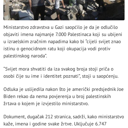
Ministarstvo zdravstva u Gazi saopćilo je da je odlučilo
objaviti imena najmanje 7.000 Palestinaca koji su ubijeni
u izraelskim zračnim napadima kako bi “cijeli svijet znao
istinu o genocidnom ratu koji okupacija vodi protiv
palestinskog naroda”.
“Svijet mora shvatiti da iza svakog broja stoji priča o
osobi čije su ime i identitet poznati”, stoji u saopćenju.
Odluka je uslijedila nakon što je američki predsjednik Joe
Biden rekao da nema povjerenja u broj palestinskih
žrtava o kojem je izvjestilo ministarstvo.
Dokument, dugačak 212 stranica, sadrži, kako ministarstvo
kaže, imena i godine svake žrtve. Uključuje 6.747