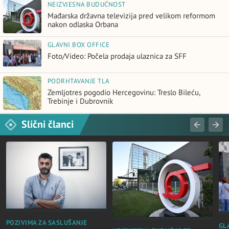
NEIZVJESNA BUDUĆNOST
Mađarska državna televizija pred velikom reformom
nakon odlaska Orbana
GLAVNI BOX OFFICE
Foto/Video: Počela prodaja ulaznica za SFF
PODRHTAVANJE TLA
Zemljotres pogodio Hercegovinu: Treslo Bileću,
Trebinje i Dubrovnik
Slični članci
POZIVIMA ZA SASLUŠANJE
GL