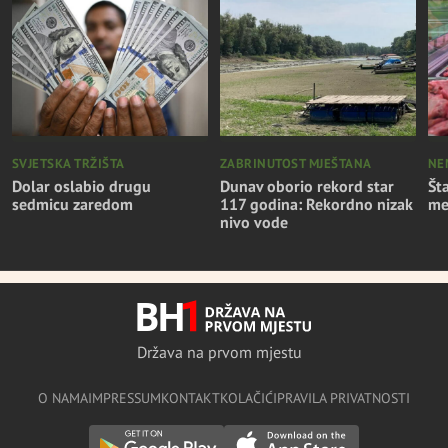
SVJETSKA TRŽIŠTA
ZABRINUTOST MJEŠTANA
NE
Dolar oslabio drugu
Dunav oborio rekord star
Št
sedmicu zaredom
117 godina: Rekordno nizak
me
nivo vode
Država na prvom mjestu
O NAMA
IMPRESSUM
KONTAKT
KOLAČIĆI
PRAVILA PRIVATNOSTI