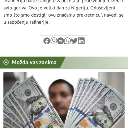
“Rafinerija nafte Dangote započela je proizvodnju dizela i
avio goriva. Ovo je veliki dan za Nigeriju. Oduševljeni
smo što smo dostigli ovu značajnu prekretnicu”, navodi se
u saopćenju rafinerije.
Možda vas zanima