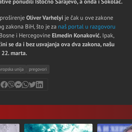
ative ponudili Istočno Sarajevo, a onda i Sokolac.
 proširenje
Oliver Varhelyi
je čak u ove zakone
g zakona BiH, što je za
naš portal u razgovoru
 Bosne i Hercegovine
Elmedin Konaković.
Ipak,
čini se da i bez usvajanja ova dva zakona, našu
i 22. marta.
vropska unija
pregovori