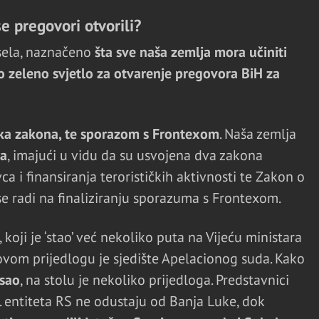
se pregovori otvorili?
isela, naznačeno
šta sve naša zemlja mora učiniti
 zeleno svjetlo za otvarenje pregovora BiH za
ska zakona, te sporazom s Frontexom
. Naša zemlja
la
, imajući u vidu da su usvojena dva zakona
a i finansiranja terorističkih aktivnosti te Zakon o
se radi na finaliziranju sporazuma s Frontexom.
, koji je ‘stao’ već nekoliko puta na Vijeću ministara
vom prijedlogu je sjedište Apelacionog suda. Kako
sao
, na stolu je nekoliko prijedloga. Predstavnici
. entiteta RS ne odustaju od Banja Luke, dok