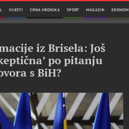
L
VIJESTI
CRNA HRONIKA
SPORT
MAGAZIN
EKONOM
acije iz Brisela: Još
keptična’ po pitanju
ovora s BiH?