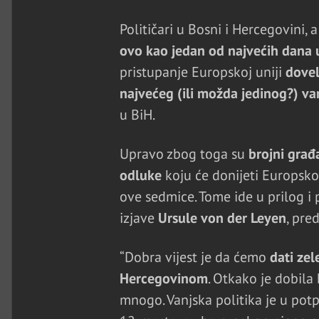
Političari u Bosni i Hercegovini, 
ovo kao jedan od najvećih dana u
pristupanje Europskoj uniji
dovel
najvećeg (ili možda jedinog?) van
u BiH.
Upravo zbog toga su
brojni građ
odluke
koju će donijeti Europsko
ove sedmice. Tome ide u prilog i 
izjave
Ursule von der Leyen
, pre
“Dobra vijest je da ćemo
dati ze
Hercegovinom
. Otkako je dobila
mnogo. Vanjska politika je u potp