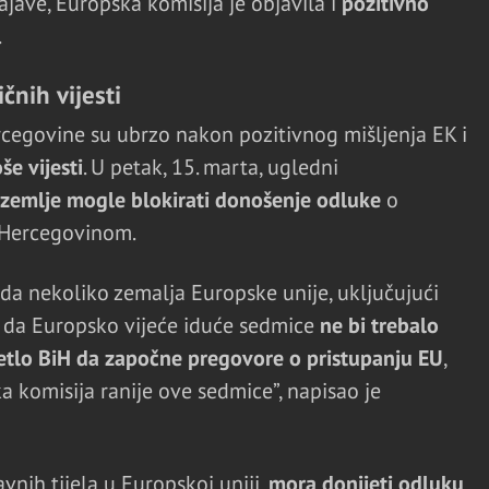
jave, Europska komisija je objavila i
pozitivno
.
čnih vijesti
cegovine su ubrzo nakon pozitivnog mišljenja EK i
oše vijesti
. U petak, 15. marta, ugledni
 zemlje mogle blokirati donošenje odluke
o
 Hercegovinom.
 da nekoliko zemalja Europske unije, uključujući
 da Europsko vijeće iduće sedmice
ne bi trebalo
jetlo BiH da započne pregovore o pristupanju EU
,
a komisija ranije ove sedmice”, napisao je
vnih tijela u Europskoj uniji,
mora donijeti odluku