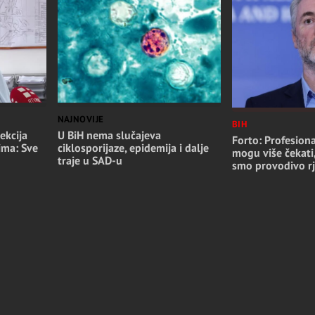
NAJNOVIJE
BIH
ekcija
U BiH nema slučajeva
Forto: Profesiona
ima: Sve
ciklosporijaze, epidemija i dalje
mogu više čekati
traje u SAD-u
smo provodivo rj