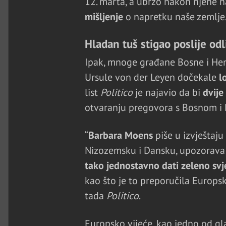
12. marta, a ubrzo nakon njene na
mišljenje
o napretku naše zemlje
Hladan tuš stigao poslije odli
Ipak, mnoge građane Bosne i Her
Ursule von der Leyen dočekale
l
list
Politico
je najavio da bi
dvije
otvaranju pregovora s Bosnom i
“
Barbara Moens
piše u izvještaju
Nizozemsku i Dansku, upozorava
tako jednostavno dati zeleno sv
kao što je to preporučila Europsk
tada
Politico
.
Europsko vijeće, kao jedno od gla