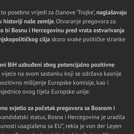
a to posebno vrijedi za članove ‘Trojke’,
naglašavaju
 historiji naše zemlje
. Otvaranje pregovora za
o bi Bosnu i Hercegovinu pred vrata ostvarivanja
jskopolitičkog cilja
skoro svake političke stranke
ani BiH uzbuđeni zbog potencijalno pozitivne
 vijeće na svom sastanku koji se održava kasnije
pozitivno mišljenje Europske komisije, kao i
dsjednice ovog tijela Europske unije.
leno svjetlo za početak pregovora sa Bosnom i
 kandidatski status, Bosna i Hercegovina je uradila
unosti usaglašena sa EU”, rekla je von der Leyen