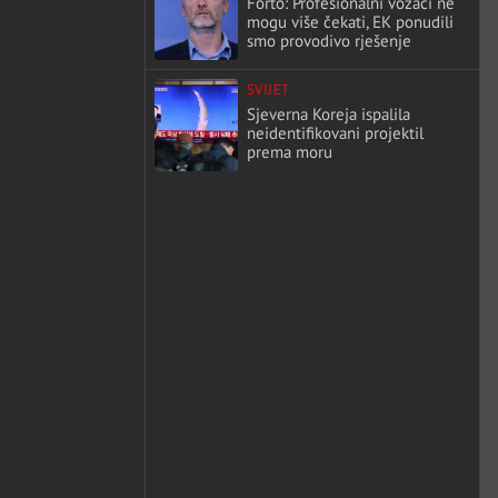
Forto: Profesionalni vozači ne
mogu više čekati, EK ponudili
smo provodivo rješenje
SVIJET
Sjeverna Koreja ispalila
neidentifikovani projektil
prema moru