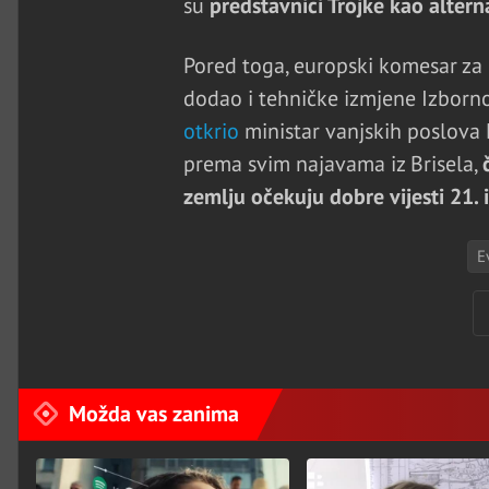
su
predstavnici Trojke kao altern
Pored toga, europski komesar za
dodao i tehničke izmjene Izborno
otkrio
ministar vanjskih poslova
prema svim najavama iz Brisela,
zemlju očekuju dobre vijesti 21. 
E
Možda vas zanima