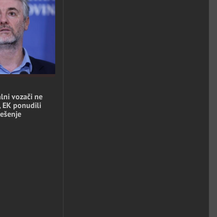
lni vozači ne
, EK ponudili
ešenje