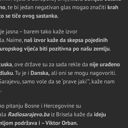
sno
, te bi jedan negativan glas mogao značiti
krah
o se tiče ovog sastanka.
je jasna – barem tako kaže izvor
ela. Naime,
naš izvor kaže da skepsa pojedinih
Europskog vijeća biti pozitivna po našu zemlju
.
cuska
, ove države su za sada rekle da
nije urađeno
dluku
. Tu je i
Danska,
ali oni se mogu nagovoriti.
arajevu, samo vole da se ‘prave jaki'”, kaže nam
a.
 po pitanju Bosne i Hercegovine su
ala
Radiosarajevo.ba
iz Brisela kaže da
ideju
ljom podržava i – Viktor Orban.