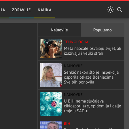
IJA
ZDRAVLJE
NAUKA
Najnovije
Popularno
TEHNOLOGIJA
Meta naočale osvajaju svijet, ali
izazivaju i veliki strah
NAJNOVIJE
Senkić nakon što je Inspekcija
osporila otkaze Bošnjacima:
Sve bih ponovila
NAJNOVIJE
U BiH nema slučajeva
ciklosporijaze, epidemija i dalje
traje u SAD-u
BIH