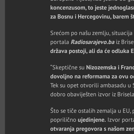
koncenzusom, to jeste jednogla
za Bosnu i Hercegovinu, barem št
Srećom po našu zemlju, situacija 
portala
Radiosarajevo.ba
iz Bris
država postoji, ali da će odluka 
“Skeptične su
Nizozemska i Fran
dovoljno na reformama za ovu o
Tek su opet otvorili ambasadu u S
dobro obaviješten izvor iz Brisel
Što se tiče ostalih zemalja u EU,
poprilično
ujedinjene.
Izvor port
otvaranja pregovora s našom zem