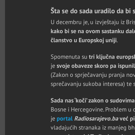
Šta se do sada uradilo da bi 
U decembru je, u izvještaju iz Br
kako bi se na ovom sastanku dalo
članstvo u Europskoj uniji
.
Spomenuta su
tri ključna europ
je
svoje obaveze skoro pa ispuni
(Zakon o sprječavanju pranja novc
sprečavanju sukoba interesa) te 
Sada nas ‘koči’ zakon o sudovima
Bosne i Hercegovine. Problem u o
je
portal
Radiosarajevo.ba
već pi
vladajućih stranaka iz manjeg bh