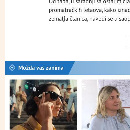
Od tada, u saradnji sa ostalim čla
promatračkih letaova, kako iznad t
zemalјa članica, navodi se u sao
Možda vas zanima