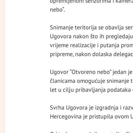
opremljenom senzorima i kamera
nebo“.
Snimanje teritorija se obavlja s
Ugovora nakon što ih pregledaju 
vrijeme realizacije i putanja pro
pripreme, nakon dolaska delegac
Ugovor “Otvoreno nebo” jedan je
članicama omogućuje snimanje ter
let u cilјu pribavlјanja podatak
Svrha Ugovora je izgradnja i raz
Hercegovina je pristupila ovom 