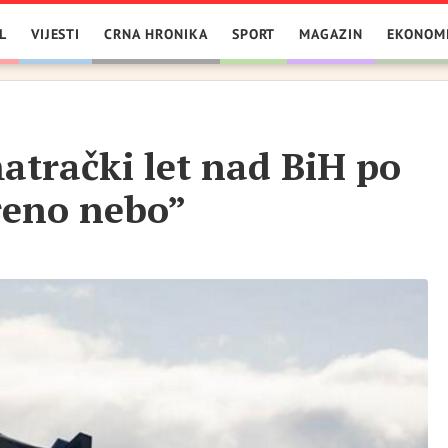
L
VIJESTI
CRNA HRONIKA
SPORT
MAGAZIN
EKONOM
atrački let nad BiH po
reno nebo”