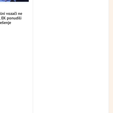
lni vozači ne
, EK ponudili
ešenje