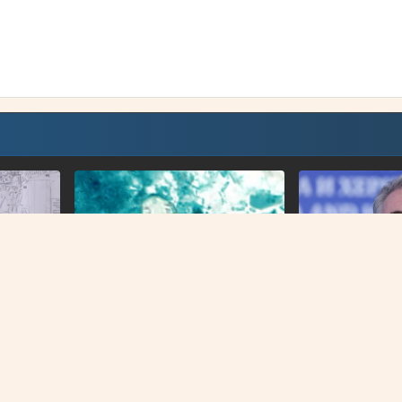
NAJNOVIJE
BIH
ekcija
U BiH nema slučajeva
Forto: Profesion
ima: Sve
ciklosporijaze, epidemija i dalje
mogu više čekati
traje u SAD-u