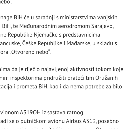
ebo“.
nage BiH će u saradnji s ministarstvima vanjskih
ta BiH, te Međunarodnim aerodromom Sarajevo,
ezne Republike Njemačke s predstavnicima
ancuske, Češke Republike i Mađarske, u skladu s
ra „Otvoreno nebo“.
ima da je riječ o najavlјenoj aktivnosti tokom koje
im inspektorima pridružiti prateći tim Oružanih
acija i prometa BiH, kao i da nema potrebe za bilo
 avionom A319OH iz sastava ratnog
adi se o putničkom avionu Airbus A319, posebno