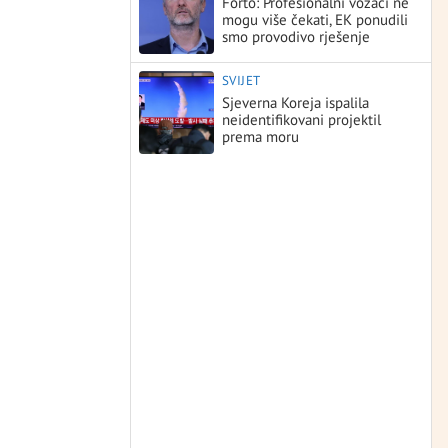
Forto: Profesionalni vozači ne
mogu više čekati, EK ponudili
smo provodivo rješenje
SVIJET
Sjeverna Koreja ispalila
neidentifikovani projektil
prema moru