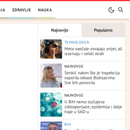
IJA
ZDRAVLJE
NAUKA
Najnovije
Popularno
TEHNOLOGIJA
Meta naočale osvajaju svijet, ali
izazivaju i veliki strah
NAJNOVIJE
Senkić nakon što je Inspekcija
osporila otkaze Bošnjacima:
Sve bih ponovila
NAJNOVIJE
U BiH nema slučajeva
ciklosporijaze, epidemija i dalje
traje u SAD-u
BIH