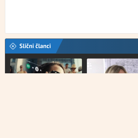
Slični članci
TEHNOLOGIJA
NAJNOVIJE
Meta naočale osvajaju svijet, ali
Senkić nakon što je Insp
izazivaju i veliki strah
osporila otkaze Bošnjac
bih ponovila