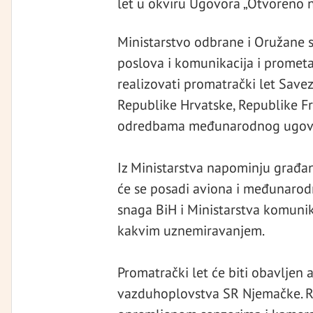
let u okviru Ugovora „Otvoreno n
Ministarstvo odbrane i Oružane s
poslova i komunikacija i prome
realizovati promatrački let Sav
Republike Hrvatske, Republike Fr
odredbama međunarodnog ugovo
Iz Ministarstva napominju građan
će se posadi aviona i međunarodn
snaga BiH i Ministarstva komunik
kakvim uznemiravanjem.
Promatrački let će biti obavljen
vazduhoplovstva SR Njemačke. R