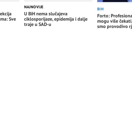
NAJNOVIJE
BIH
ekcija
U BiH nema slučajeva
Forto: Profesiona
ima: Sve
ciklosporijaze, epidemija i dalje
mogu više čekati
traje u SAD-u
smo provodivo rj