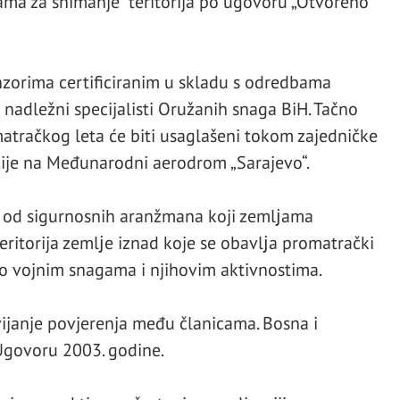
ma za snimanje teritorija po ugovoru „Otvoreno
enzorima certificiranim u skladu s odredbama
nadležni specijalisti Oružanih snaga BiH. Tačno
matračkog leta će biti usaglašeni tokom zajedničke
ije na Međunarodni aerodrom „Sarajevo“.
 od sigurnosnih aranžmana koji zemlјama
itorija zemlјe iznad koje se obavlјa promatrački
a o vojnim snagama i njihovim aktivnostima.
vijanje povjerenja među članicama. Bosna i
Ugovoru 2003. godine.