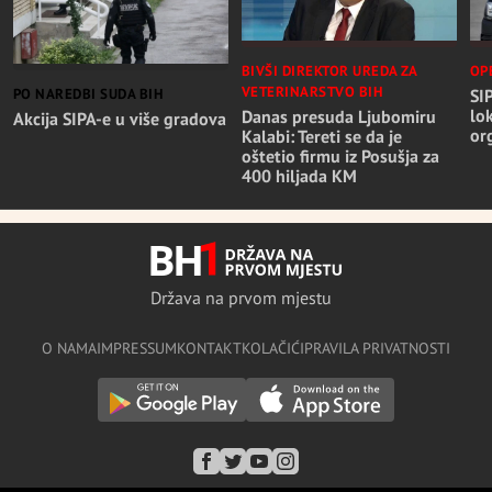
BIVŠI DIREKTOR UREDA ZA
OP
VETERINARSTVO BIH
PO NAREDBI SUDA BIH
SIP
lo
Danas presuda Ljubomiru
Akcija SIPA-e u više gradova
or
Kalabi: Tereti se da je
oštetio firmu iz Posušja za
400 hiljada KM
Država na prvom mjestu
O NAMA
IMPRESSUM
KONTAKT
KOLAČIĆI
PRAVILA PRIVATNOSTI