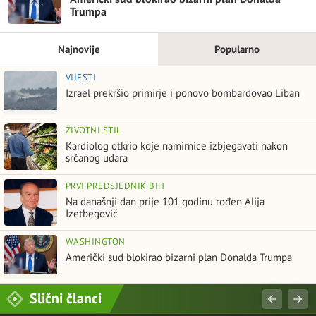
Trumpa
Najnovije
Popularno
VIJESTI
Izrael prekršio primirje i ponovo bombardovao Liban
ŽIVOTNI STIL
Kardiolog otkrio koje namirnice izbjegavati nakon
srčanog udara
PRVI PREDSJEDNIK BIH
Na današnji dan prije 101 godinu rođen Alija
Izetbegović
WASHINGTON
Američki sud blokirao bizarni plan Donalda Trumpa
Slični članci