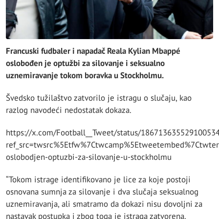
Francuski fudbaler i napadač Reala Kylian Mbappé
oslobođen je optužbi za silovanje i seksualno
uznemiravanje tokom boravka u Stockholmu.
Švedsko tužilaštvo zatvorilo je istragu o slučaju, kao
razlog navodeći nedostatak dokaza.
https://x.com/Football__Tweet/status/18671363552910053
ref_src=twsrc%5Etfw%7Ctwcamp%5Etweetembed%7Ctwter
oslobodjen-optuzbi-za-silovanje-u-stockholmu
“Tokom istrage identifikovano je lice za koje postoji
osnovana sumnja za silovanje i dva slučaja seksualnog
uznemiravanja, ali smatramo da dokazi nisu dovoljni za
nastavak postupka i zbog toga je istraga zatvorena.