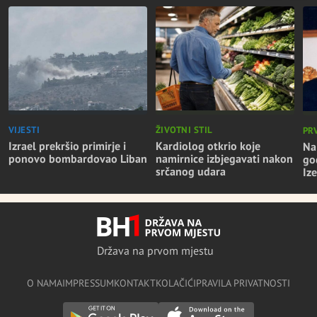
VIJESTI
ŽIVOTNI STIL
PR
Izrael prekršio primirje i
Kardiolog otkrio koje
Na
ponovo bombardovao Liban
namirnice izbjegavati nakon
go
srčanog udara
Iz
Država na prvom mjestu
O NAMA
IMPRESSUM
KONTAKT
KOLAČIĆI
PRAVILA PRIVATNOSTI