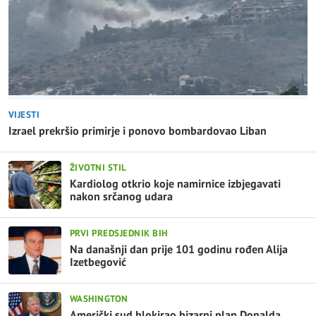
VIJESTI
Izrael prekršio primirje i ponovo bombardovao Liban
ŽIVOTNI STIL
Kardiolog otkrio koje namirnice izbjegavati
nakon srčanog udara
PRVI PREDSJEDNIK BIH
Na današnji dan prije 101 godinu rođen Alija
Izetbegović
WASHINGTON
Američki sud blokirao bizarni plan Donalda