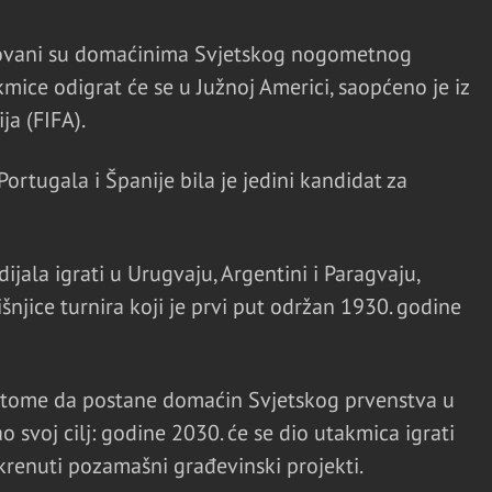
novani su domaćinima Svjetskog nogometnog
kmice odigrat će se u Južnoj Americi, saopćeno je iz
a (FIFA).
rtugala i Španije bila je jedini kandidat za
ijala igrati u Urugvaju, Argentini i Paragvaju,
njice turnira koji je prvi put održan 1930. godine
 tome da postane domaćin Svjetskog prvenstva u
 svoj cilj: godine 2030. će se dio utakmica igrati
krenuti pozamašni građevinski projekti.