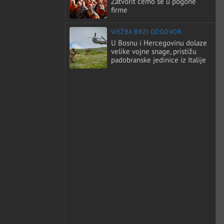
Zatvorit ćemo se u pogone
firme
VJEŽBA BRZI ODGOVOR
U Bosnu i Hercegovinu dolaze
velike vojne snage, pristižu
padobranske jedinice iz Italije