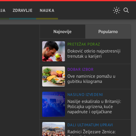
IJA
ZDRAVLJE
NAUKA
Najnovije
Popularno
PRETEŽAK PORAZ
Đoković otkrio najpotresniji
trenutak u karijeri
DOBAR IZBOR
Ove namirnice pomažu u
gubitku kilograma
NASILNO IZVEDENI
Nasilje eskaliralo u Britaniji:
Policajka ugrizena, kuće
napadnute i opljačkane
DALI ULTIMATUM UPRAVI
Radnici Željezare Zenica: