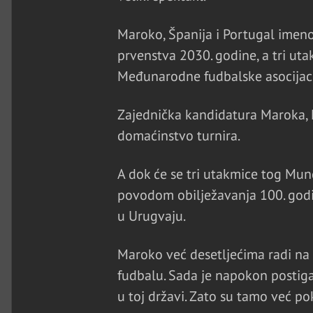
Maroko, Španija i Portugal ime
prvenstva 2030. godine, a tri uta
Međunarodne fudbalske asocijacij
Zajednička kandidatura Maroka, Po
domaćinstvo turnira.
A dok će se tri utakmice tog Mund
povodom obilježavanja 100. godiš
u Urugvaju.
Maroko već desetljećima radi na
fudbalu. Sada je napokon postigao
u toj državi. Zato su tamo već po