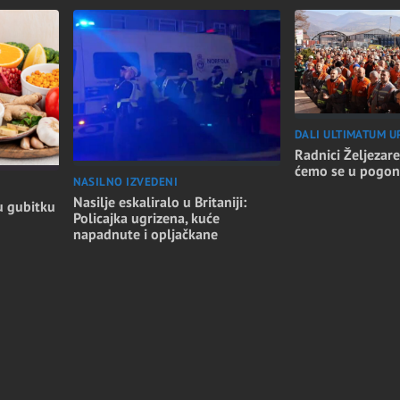
DALI ULTIMATUM U
Radnici Željezare
ćemo se u pogon
NASILNO IZVEDENI
Nasilje eskaliralo u Britaniji:
u gubitku
Policajka ugrizena, kuće
napadnute i opljačkane