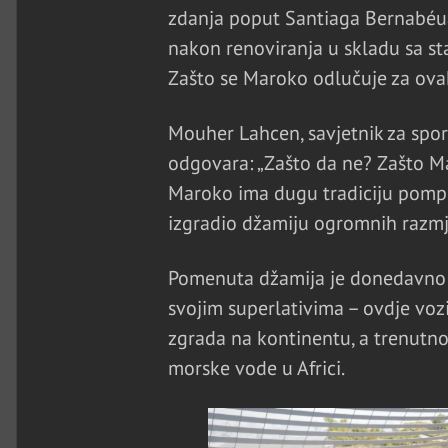
zdanja poput Santiaga Bernabéua u
nakon renoviranja u skladu sa st
Zašto se Maroko odlučuje za ov
Mouher Lahcen, savjetnik za spor
odgovara: „Zašto da ne? Zašto Ma
Maroko ima dugu tradiciju pompozn
izgradio džamiju ogromnih razmj
Pomenuta džamija je donedavno b
svojim superlativima – ovdje vozi 
zgrada na kontinentu, a trenutno 
morske vode u Africi.