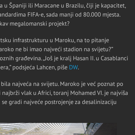
 Španiji ili Maracane u Brazilu, čiji je kapacitet,
andardima FIFA-e, sada manji od 80.000 mjesta.
akav megalomanski projekt?
tsku infrastrukturu u Maroku, na to pitanje
roko ne bi imao najveći stadion na svijetu?”
ih građevina. „Još je kralj Hasan II. u Casablanci
era,” podsjeća Lahcen, piše
DW
.
ila najveća na svijetu. Maroko je već poznat po
najbrži vlak u Africi, toranj Mohamed VI. je najviša
se gradi najveće postrojenje za desalinizaciju