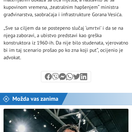
kupovinom vremena, „teatralnim hapšenjem“ ministra
građvinarstva, saobraćaja i infrastrukture Gorana Vesića.
„Sve sa ciljem da se postepeno slučaj ‘umrtvi’ i da se na
njega zaboravi, a ubistvo predstavi kao greška
konstruktora iz 1960-ih. Da nije bilo studenata, vjerovatno
bi im taj scenario prošao po ko zna koji put“, ocijenio je
advokat.
Možda vas zanima