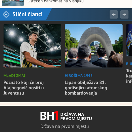
Oštećen bankomat na Višnjiku
Slični članci
BI
Tr
ka
MLADI ZMAJ
HIROŠIMA 1945
in
Poznato koji će broj
Japan obilježava 81.
Alajbegović nositi u
godišnjicu atomskog
Juventusu
bombardovanja
Država na prvom mjestu