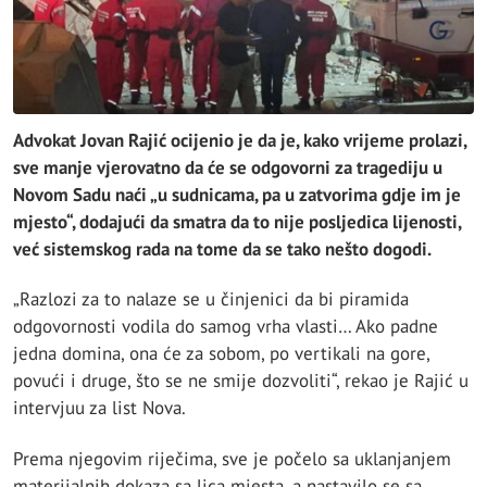
Advokat Jovan Rajić ocijenio je da je, kako vrijeme prolazi,
sve manje vjerovatno da će se odgovorni za tragediju u
Novom Sadu naći „u sudnicama, pa u zatvorima gdje im je
mjesto“, dodajući da smatra da to nije posljedica lijenosti,
već sistemskog rada na tome da se tako nešto dogodi.
„Razlozi za to nalaze se u činjenici da bi piramida
odgovornosti vodila do samog vrha vlasti… Ako padne
jedna domina, ona će za sobom, po vertikali na gore,
povući i druge, što se ne smije dozvoliti“, rekao je Rajić u
intervjuu za list Nova.
Prema njegovim riječima, sve je počelo sa uklanjanjem
materijalnih dokaza sa lica mjesta, a nastavilo se sa