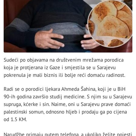
Sudeći po objavama na društvenim mrežama porodica
koja je protjerana iz Gaze i smjestila se u Sarajevu
pokrenula je mali biznis ili bolje reći domaću radinost.
Radi se o porodici ljekara Ahmeda Šahina, koji je u BiH
90-ih godina završio studij medicine. S njim su u Sarajevu
supruga, kćerke i sin. Naime, oni u Sarajevu prave domaći
palestinski somun, odnosno hljeb i prodaju ga po cijena
od 1.5 KM.
Narudžbe primaju putem telefona, a ukoliko želite pojesti