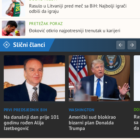
Rasulo u Litvaniji pred meč sa BiH: Najbolji igrači
odbili da igraju
PRETEŽAK PORAZ
Đoković otkrio najpotresniji trenutak u karijeri
Slični članci
DO
WASHINGTON
PRVI PREDSJEDNIK BIH
Ra
Američki sud blokirao
Na današnji dan prije 101
sa 
bizarni plan Donalda
godinu rođen Alija
da
Trumpa
Izetbegović