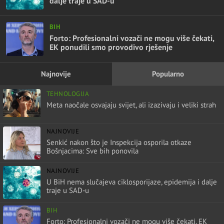
dalje traje u SAD-u
BIH
Forto: Profesionalni vozači ne mogu više čekati,
EK ponudili smo provodivo rješenje
Najnovije
Popularno
TEHNOLOGIJA
Meta naočale osvajaju svijet, ali izazivaju i veliki strah
NAJNOVIJE
Senkić nakon što je Inspekcija osporila otkaze
Bošnjacima: Sve bih ponovila
NAJNOVIJE
U BiH nema slučajeva ciklosporijaze, epidemija i dalje
traje u SAD-u
BIH
Forto: Profesionalni vozači ne mogu više čekati, EK