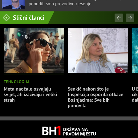
ponudili smo provodivo rješenje
Slični članci
TEHNOLOGIJA
NAJNOVIJE
NA
Meta naočale osvajaju
Senkić nakon što je
U 
svijet, ali izazivaju i veliki
Inspekcija osporila otkaze
cik
strah
Bošnjacima: Sve bih
da
ponovila