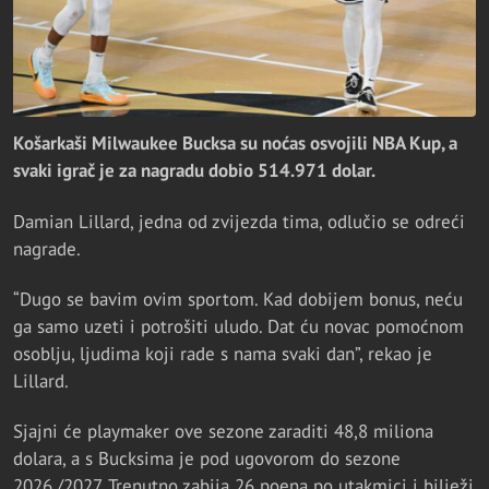
Košarkaši Milwaukee Bucksa su noćas osvojili NBA Kup, a
svaki igrač je za nagradu dobio 514.971 dolar.
Damian Lillard, jedna od zvijezda tima, odlučio se odreći
nagrade.
“Dugo se bavim ovim sportom. Kad dobijem bonus, neću
ga samo uzeti i potrošiti uludo. Dat ću novac pomoćnom
osoblju, ljudima koji rade s nama svaki dan”, rekao je
Lillard.
Sjajni će playmaker ove sezone zaraditi 48,8 miliona
dolara, a s Bucksima je pod ugovorom do sezone
2026./2027. Trenutno zabija 26 poena po utakmici i bilježi