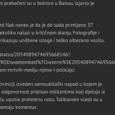
ni prebačeni su u bolnice u Banuu, izjavio je
d Išak naveo je da je do sada primljeno 37
koliko nalazi u kritičnom stanju. Fotografije i
rikazuju uništene izloge i teško oštećeno vozilo.
/status/2054089474695668146?
mp%5Etweetembed%7Ctwterm%5E2054089474695668
am-mrtvih-medju-njima-i-policajci
rovinciji izveden samoubilački napad u kojem je
e odgovornost pripisao militantima koji djeluju iz
u uputio protestnu notu. Talibanske vlasti su u
 nemaju komentar.