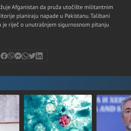
žuje Afganistan da pruža utočište militantnim
torije planiraju napade u Pakistanu. Talibani
a je riječ o unutrašnjem sigurnosnom pitanju