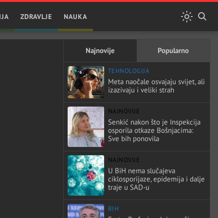
IJA
ZDRAVLJE
NAUKA
Najnovije
Popularno
TEHNOLOGIJA
Meta naočale osvajaju svijet, ali
izazivaju i veliki strah
NAJNOVIJE
Senkić nakon što je Inspekcija
osporila otkaze Bošnjacima:
Sve bih ponovila
NAJNOVIJE
U BiH nema slučajeva
ciklosporijaze, epidemija i dalje
traje u SAD-u
BIH