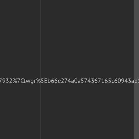
932%7Ctwgr%5Eb66e274a0a574367165c60943ae1b3