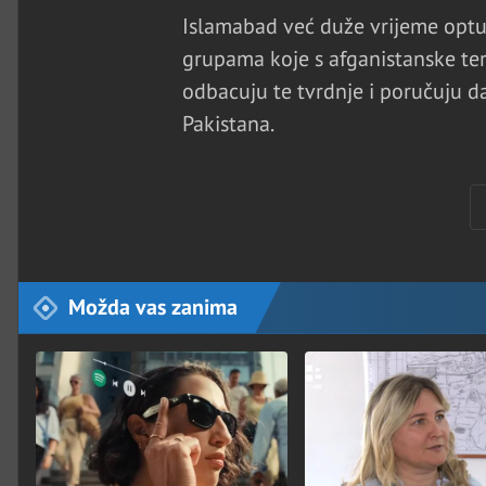
Islamabad već duže vrijeme optu
grupama koje s afganistanske teri
odbacuju te tvrdnje i poručuju d
Pakistana.
Možda vas zanima