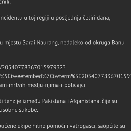
čnik.
identu u toj regiji u posljednja četiri dana,
i u mjestu Sarai Naurang, nedaleko od okruga Banu
tus/2054077836701597932?
mp%5Etweetembed%7Ctwterm%5E2054077836701597
am-mrtvih-medju-njima-i-policajci
tenzije između Pakistana i Afganistana, čije su
usobne sukobe.
ćene ekipe hitne pomoći i vatrogasci, saopćile su