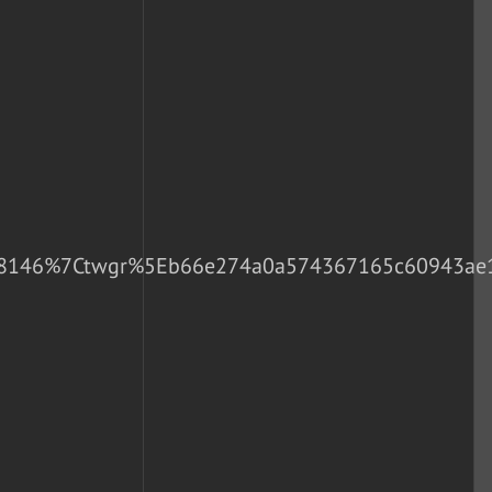
146%7Ctwgr%5Eb66e274a0a574367165c60943ae1b3