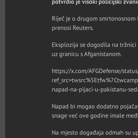
potvrdio je visoki policijski zvani
Riječ je o drugom smrtonosnom inc
prenosi Reuters.
Eksplozija se dogodila na tržnic
uz granicu s Afganistanom.
https://x.com/AFGDefense/sta
ref_src=twsrc%5Etfw%7Ctwca
napad-na-pijaci-u-pakistanu-sed
Napad bi mogao dodatno pojačati 
snage već ove godine imale međ
Na mjesto događaja odmah su upu