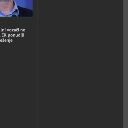
lni vozači ne
, EK ponudili
ešenje