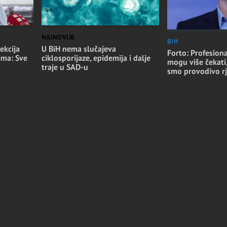
NAJNOVIJE
BIH
ekcija
U BiH nema slučajeva
Forto: Profesiona
ima: Sve
ciklosporijaze, epidemija i dalje
mogu više čekati
traje u SAD-u
smo provodivo rj