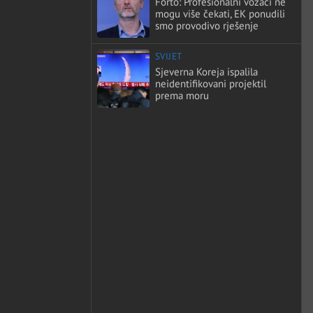
Forto: Profesionalni vozači ne
mogu više čekati, EK ponudili
smo provodivo rješenje
SVIJET
Sjeverna Koreja ispalila
neidentifikovani projektil
prema moru