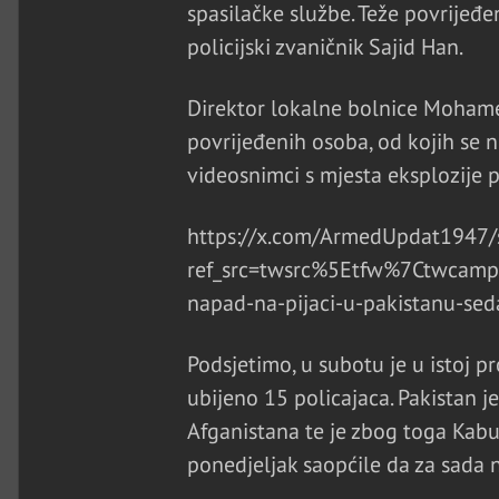
spasilačke službe. Teže povrijeđe
policijski zvaničnik Sajid Han.
Direktor lokalne bolnice Mohame
povrijeđenih osoba, od kojih se ne
videosnimci s mjesta eksplozije p
https://x.com/ArmedUpdat1947
ref_src=twsrc%5Etfw%7Ctwca
napad-na-pijaci-u-pakistanu-sed
Podsjetimo, u subotu je u istoj p
ubijeno 15 policajaca. Pakistan j
Afganistana te je zbog toga Kabul
ponedjeljak saopćile da za sada