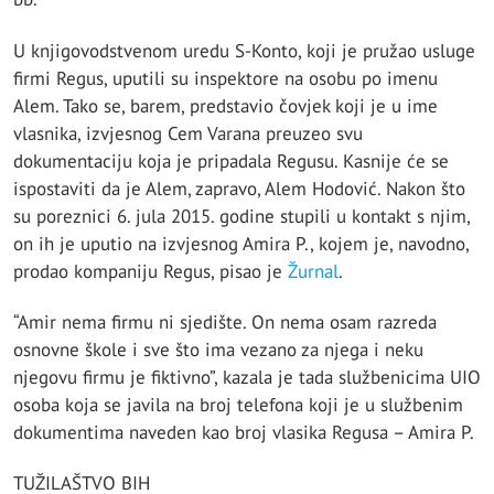
U knjigovodstvenom uredu S-Konto, koji je pružao usluge
firmi Regus, uputili su inspektore na osobu po imenu
Alem. Tako se, barem, predstavio čovjek koji je u ime
vlasnika, izvjesnog Cem Varana preuzeo svu
dokumentaciju koja je pripadala Regusu. Kasnije će se
ispostaviti da je Alem, zapravo, Alem Hodović. Nakon što
su poreznici 6. jula 2015. godine stupili u kontakt s njim,
on ih je uputio na izvjesnog Amira P., kojem je, navodno,
prodao kompaniju Regus, pisao je
Žurnal
.
“Amir nema firmu ni sjedište. On nema osam razreda
osnovne škole i sve što ima vezano za njega i neku
njegovu firmu je fiktivno”, kazala je tada službenicima UIO
osoba koja se javila na broj telefona koji je u službenim
dokumentima naveden kao broj vlasika Regusa – Amira P.
TUŽILAŠTVO BIH