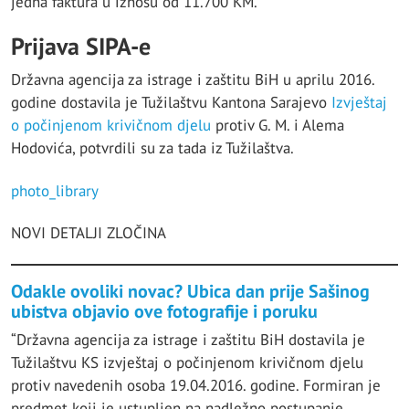
jedna faktura u iznosu od 11.700 KM.
Prijava SIPA-e
Državna agencija za istrage i zaštitu BiH u aprilu 2016.
godine dostavila je Tužilaštvu Kantona Sarajevo
Izvještaj
o počinjenom krivičnom djelu
protiv G. M. i Alema
Hodovića, potvrdili su za tada iz Tužilaštva.
photo_library
NOVI DETALJI ZLOČINA
Odakle ovoliki novac? Ubica dan prije Sašinog
ubistva objavio ove fotografije i poruku
“Državna agencija za istrage i zaštitu BiH dostavila je
Tužilaštvu KS izvještaj o počinjenom krivičnom djelu
protiv navedenih osoba 19.04.2016. godine. Formiran je
predmet koji je ustupljen na nadležno postupanje