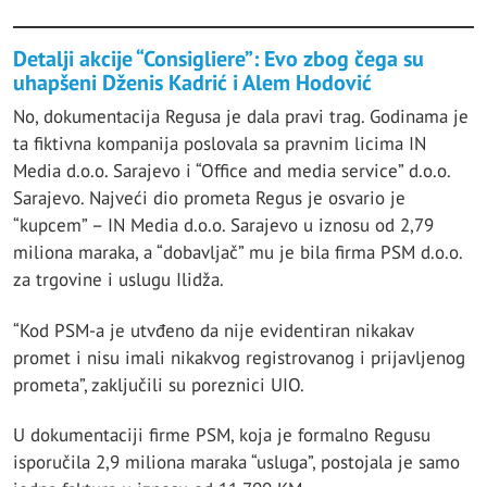
Detalji akcije “Consigliere”: Evo zbog čega su
uhapšeni Dženis Kadrić i Alem Hodović
No, dokumentacija Regusa je dala pravi trag. Godinama je
ta fiktivna kompanija poslovala sa pravnim licima IN
Media d.o.o. Sarajevo i “Office and media service” d.o.o.
Sarajevo. Najveći dio prometa Regus je osvario je
“kupcem” – IN Media d.o.o. Sarajevo u iznosu od 2,79
miliona maraka, a “dobavljač” mu je bila firma PSM d.o.o.
za trgovine i uslugu Ilidža.
“Kod PSM-a je utvđeno da nije evidentiran nikakav
promet i nisu imali nikakvog registrovanog i prijavljenog
prometa”, zaključili su poreznici UIO.
U dokumentaciji firme PSM, koja je formalno Regusu
isporučila 2,9 miliona maraka “usluga”, postojala je samo