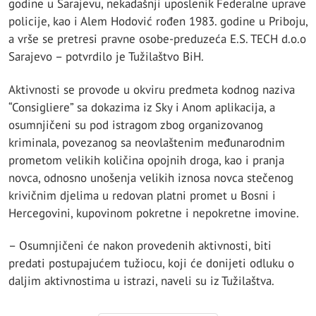
godine u Sarajevu, nekadašnji uposlenik Federalne uprave
policije, kao i Alem Hodović rođen 1983. godine u Priboju,
a vrše se pretresi pravne osobe-preduzeća E.S. TECH d.o.o
Sarajevo – potvrdilo je Tužilaštvo BiH.
Aktivnosti se provode u okviru predmeta kodnog naziva
“Consigliere” sa dokazima iz Sky i Anom aplikacija, a
osumnjičeni su pod istragom zbog organizovanog
kriminala, povezanog sa neovlaštenim međunarodnim
prometom velikih količina opojnih droga, kao i pranja
novca, odnosno unošenja velikih iznosa novca stečenog
krivičnim djelima u redovan platni promet u Bosni i
Hercegovini, kupovinom pokretne i nepokretne imovine.
– Osumnjičeni će nakon provedenih aktivnosti, biti
predati postupajućem tužiocu, koji će donijeti odluku o
daljim aktivnostima u istrazi, naveli su iz Tužilaštva.