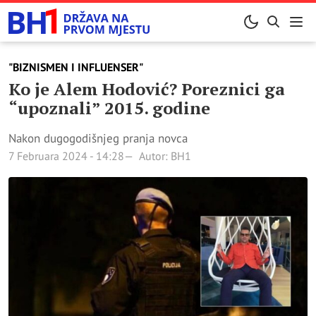
"BIZNISMEN I INFLUENSER"
Ko je Alem Hodović? Poreznici ga
“upoznali” 2015. godine
Nakon dugogodišnjeg pranja novca
7 Februara 2024 - 14:28
Autor: BH1