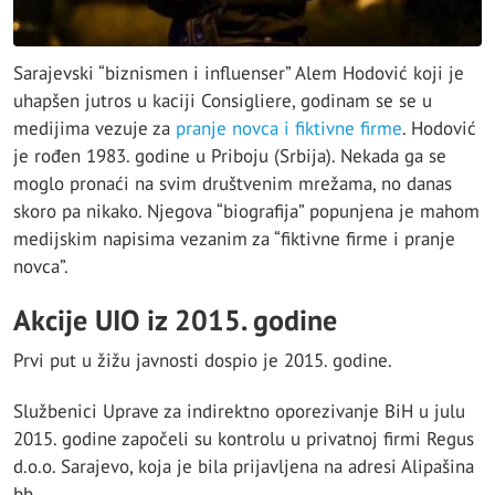
Sarajevski “biznismen i influenser” Alem Hodović koji je
uhapšen jutros u kaciji Consigliere, godinam se se u
medijima vezuje za
pranje novca i fiktivne firme
. Hodović
je rođen 1983. godine u Priboju (Srbija). Nekada ga se
moglo pronaći na svim društvenim mrežama, no danas
skoro pa nikako. Njegova “biografija” popunjena je mahom
medijskim napisima vezanim za “fiktivne firme i pranje
novca”.
Akcije UIO iz 2015. godine
Prvi put u žižu javnosti dospio je 2015. godine.
Službenici Uprave za indirektno oporezivanje BiH u julu
2015. godine započeli su kontrolu u privatnoj firmi Regus
d.o.o. Sarajevo, koja je bila prijavljena na adresi Alipašina
bb.