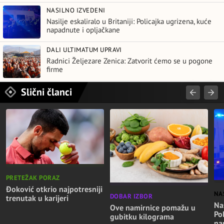
NASILNO IZVEDENI
Nasilje eskaliralo u Britaniji: Policajka ugrizena, kuće
napadnute i opljačkane
DALI ULTIMATUM UPRAVI
Radnici Željezare Zenica: Zatvorit ćemo se u pogone
firme
Slični članci
PRETEŽAK PORAZ
Đoković otkrio najpotresniji
NA
DOBAR IZBOR
trenutak u karijeri
Nas
Ove namirnice pomažu u
Po
gubitku kilograma
na