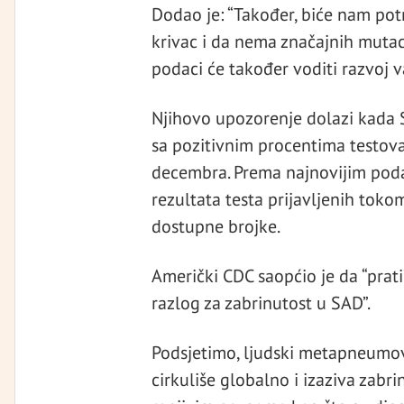
Dodao je: “Također, biće nam po
krivac i da nema značajnih mutaci
podaci će također voditi razvoj v
Njihovo upozorenje dolazi kada S
sa pozitivnim procentima testova 
decembra. Prema najnovijim poda
rezultata testa prijavljenih tok
dostupne brojke.
Američki CDC saopćio je da “prati”
razlog za zabrinutost u SAD”.
Podsjetimo, ljudski metapneumovi
cirkuliše globalno i izaziva zab