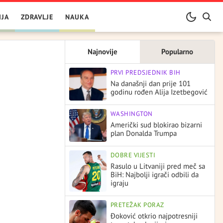
IJA
ZDRAVLJE
NAUKA
Najnovije
Popularno
PRVI PREDSJEDNIK BIH
Na današnji dan prije 101
godinu rođen Alija Izetbegović
WASHINGTON
Američki sud blokirao bizarni
plan Donalda Trumpa
DOBRE VIJESTI
Rasulo u Litvaniji pred meč sa
BiH: Najbolji igrači odbili da
igraju
PRETEŽAK PORAZ
Đoković otkrio najpotresniji