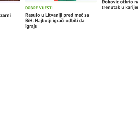
Đoković otkrio na
trenutak u karije
DOBRE VIJESTI
Rasulo u Litvaniji pred meč sa
izarni
BiH: Najbolji igrači odbili da
igraju