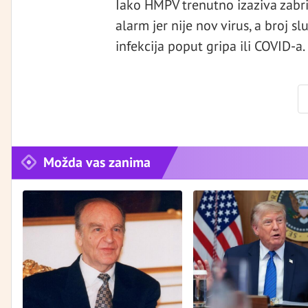
Iako HMPV trenutno izaziva zabrin
alarm jer nije nov virus, a broj s
infekcija poput gripa ili COVID-a.
Možda vas zanima