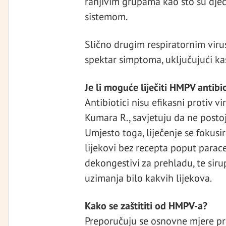
ranjivim grupama kao što su djeca
sistemom.
Slično drugim respiratornim viru
spektar simptoma, uključujući kaš
Je li moguće liječiti HMPV antibi
Antibiotici nisu efikasni protiv v
Kumara R., savjetuju da ne postoje
Umjesto toga, liječenje se fokus
lijekovi bez recepta poput parac
dekongestivi za prehladu, te sirup
uzimanja bilo kakvih lijekova.
Kako se zaštititi od HMPV-a?
Preporučuju se osnovne mjere pr