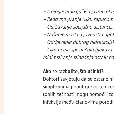
– Izbjegavanje gužvi i javnih oku
– Redovno pranje ruku sapunom i 
– Održavanje socijalne distance,
– Nošenje maski u javnosti i upot
– Održavanje dobrog hidratacijs
– Iako nema specifičnih lijekova 
minimiziranje izlaganja ostaju naj
Ako se razbolite, šta učiniti?
Doktori savjetuju da se ostane hid
simptomima poput groznice i kong
toplih tečnosti mogu pomoći. Izola
infekcije među članovima porodi