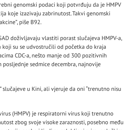
trebni genomski podaci koji potvrđuju da je HMPV
ja koje izazivaju zabrinutost. Takvi genomski
akcine”, piše B92.
AD doživljavaju vlastiti porast slučajeva HMPV-a,
koji su se udvostručili od početka do kraja
cima CDC-a, nešto manje od 300 pozitivnih
om posljednje sedmice decembra, najnovije
 slučajeve u Kini, ali vjeruje da oni “trenutno nisu
rus (HMPV) je respiratorni virus koji trenutno
rinutost zbog svoje visoke zaraznosti, posebno među