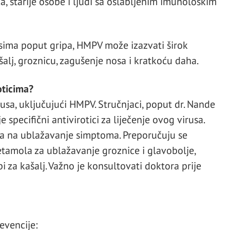
, starije osobe i ljudi sa oslabljenim imunološkim
sima poput gripa, HMPV može izazvati širok
alj, groznicu, zagušenje nosa i kratkoću daha.
oticima?
irusa, uključujući HMPV. Stručnjaci, poput dr. Nande
 specifični antivirotici za liječenje ovog virusa.
ira na ublažavanje simptoma. Preporučuju se
etamola za ublažavanje groznice i glavobolje,
i za kašalj. Važno je konsultovati doktora prije
evencije: