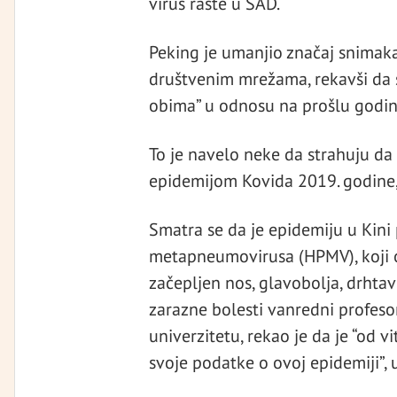
virus raste u SAD.
Peking je umanjio značaj snimaka
društvenim mrežama, rekavši da s
obima” u odnosu na prošlu godin
To je navelo neke da strahuju da 
epidemijom Kovida 2019. godine, 
Smatra se da je epidemiju u Kin
metapneumovirusa (HPMV), koji o
začepljen nos, glavobolja, drhtav
zarazne bolesti vanredni profes
univerzitetu, rekao je da je “od
svoje podatke o ovoj epidemiji”, 