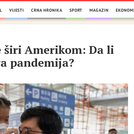
L
VIJESTI
CRNA HRONIKA
SPORT
MAGAZIN
EKONOM
e širi Amerikom: Da li
va pandemija?