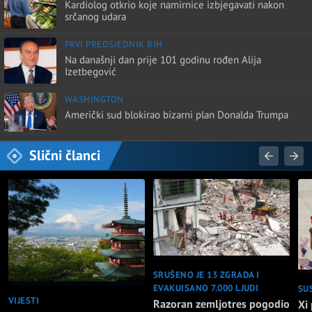
Kardiolog otkrio koje namirnice izbjegavati nakon
srčanog udara
PRVI PREDSJEDNIK BIH
Na današnji dan prije 101 godinu rođen Alija
Izetbegović
WASHINGTON
Američki sud blokirao bizarni plan Donalda Trumpa
Slični članci
SRUŠENO JE 13 ZGRADA I
EVAKUISANO 7.000 LJUDI
SU
VIJESTI
Razoran zemljotres pogodio
Xi