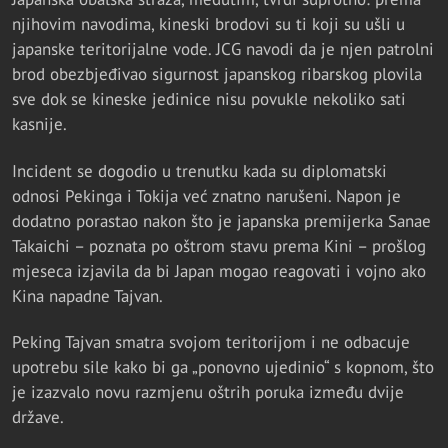
njihovim navodima, kineski brodovi su ti koji su ušli u
japanske teritorijalne vode. JCG navodi da je njen patrolni
brod obezbjeđivao sigurnost japanskog ribarskog plovila
sve dok se kineske jedinice nisu povukle nekoliko sati
kasnije.
Incident se dogodio u trenutku kada su diplomatski
odnosi Pekinga i Tokija već znatno narušeni. Napon je
dodatno porastao nakon što je japanska premijerka Sanae
Takaichi – poznata po oštrom stavu prema Kini – prošlog
mjeseca izjavila da bi Japan mogao reagovati i vojno ako
Kina napadne Tajvan.
Peking Tajvan smatra svojom teritorijom i ne odbacuje
upotrebu sile kako bi ga „ponovno ujedinio“ s kopnom, što
je izazvalo novu razmjenu oštrih poruka između dvije
države.