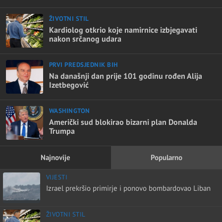
ŽIVOTNI STIL
Kardiolog otkrio koje namirnice izbjegavati
nakon srčanog udara
PRVI PREDSJEDNIK BIH
Na današnji dan prije 101 godinu rođen Alija
Izetbegović
WASHINGTON
Američki sud blokirao bizarni plan Donalda
Trumpa
Najnovije
Popularno
VIJESTI
Izrael prekršio primirje i ponovo bombardovao Liban
ŽIVOTNI STIL