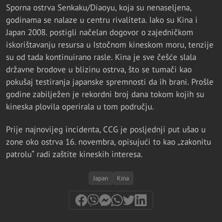
Sporna ostrva Senkaku/Diaoyu, koja su nenaseljena,
godinama se nalaze u centru rivaliteta. Iako su Kina i
Japan 2008. postigli načelan dogovor o zajedničkom
iskorištavanju resursa u Istočnom kineskom moru, tenzije
su od tada kontinuirano rasle. Kina je sve češće slala
državne brodove u blizinu ostrva, što se tumači kao
pokušaj testiranja japanske spremnosti da ih brani. Prošle
godine zabilježen je rekordni broj dana tokom kojih su
kineska plovila operirala u tom području.
Prije najnovijeg incidenta, CCG je posljednji put ušao u
zone oko ostrva 16. novembra, opisujući to kao „zakonitu
patrolu“ radi zaštite kineskih interesa.
Japan
Kina