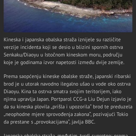
Kineska i japanska obalska straža iznijele su različite
verzije incidenta koji se desio u blizini spornih ostrva
Senkaku/Diaoyu u Istočnom kineskom moru, području
koje je godinama izvor napetosti između dvije zemlje.
Prema saopćenju kineske obalske straže, japanski ribarski
brod je u utorak navodno ilegalno ušao u vode oko ostrva
Diaoyu. Kina ta ostrva smatra svojim teritorijem, iako
njima upravlja Japan. Portparol CCG-a Liu Dejun izjavio je
da su kineska plovila „prišla i upozorila“ brod te preduzela
„neophodne mjere sprovođenja zakona“, pozivajući Tokio
da prestane s „provokacijama“, javlja BBC.
Japanska obalska straža, međutim, tvrdi suprotno: prema