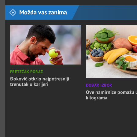
Možda vas zanima
PRETEŽAK PORAZ
Đoković otkrio najpotresniji
trenutak u karijeri
DOBAR IZBOR
Ove namirnice pomažu 
kilograma