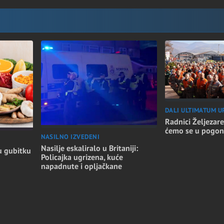
DALI ULTIMATUM U
Radnici Željezare
ćemo se u pogon
NASILNO IZVEDENI
Nasilje eskaliralo u Britaniji:
u gubitku
Policajka ugrizena, kuće
napadnute i opljačkane