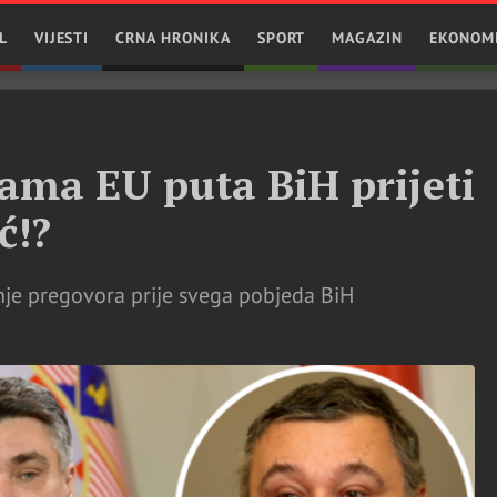
L
VIJESTI
CRNA HRONIKA
SPORT
MAGAZIN
EKONOM
ma EU puta BiH prijeti
ć!?
anje pregovora prije svega pobjeda BiH