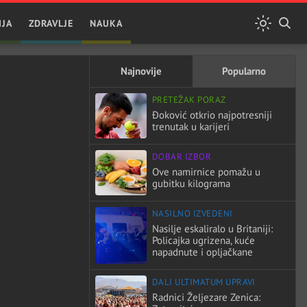
IJA
ZDRAVLJE
NAUKA
Najnovije
Popularno
PRETEŽAK PORAZ
Đoković otkrio najpotresniji
trenutak u karijeri
DOBAR IZBOR
Ove namirnice pomažu u
gubitku kilograma
NASILNO IZVEDENI
Nasilje eskaliralo u Britaniji:
Policajka ugrizena, kuće
napadnute i opljačkane
DALI ULTIMATUM UPRAVI
Radnici Željezare Zenica: