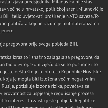
asla izjava predsjednika Milanovića nije stav
stav većine u hrvatskoj političkoj areni. Milanović je
 BiH želio uvjetovati proširenje NATO saveza. To
og političara koji ne razumije multilateralizam i
jenero.
nje pregovora prije svega pobjeda BiH.
atska izrazito i snažno zalagala za pregovore, da
ivan bio u evropskom vijeću da se to postigne i to
To jeste nešto što je u interesu Republike Hrvatske
u, koja je mogla biti izložena većim negativnim
Rusije, potiskuje iz zone rizika, povećava se
 vjerovatnost za uspješnije regulisanje procesa
vatski interes i to zaista jeste pobjeda Republike
a u EU povremeno su se javljave inicijative za