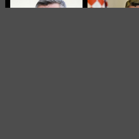
REGION
OBMANUO JAVNOST
Milanović oduzeo sva državna
Milanović uhvaćen u laž
odlikovanja Branimiru Glavašu
Optužnice protiv hrvats
generala ne postoje
Država na prvom mjestu