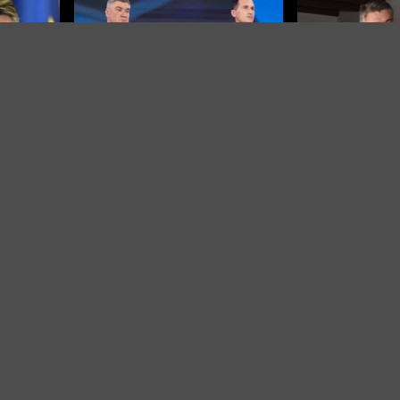
NE CVJETA LJUBAV
Milanović odgov
izjavu o kolektiv
BURNA DEBATA
za Jasenovac
i:
Milanović i Primorac ozbiljno se
kih
svađaju: Čović posjećuje Dodika…
O NAMA
IMPRESSUM
KONTAKT
KOLAČIĆI
PRAVILA PRIVATNOST
© 2026 | Sva prava zadržana