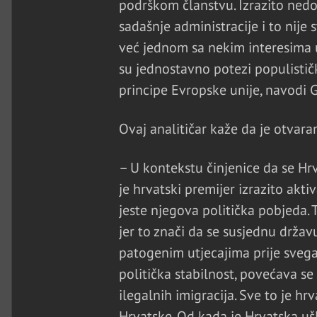
podrškom članstvu. Izrazito nedor
sadašnje administracije i to nije 
već jednom sa nekim interesima u
su jednostavno potezi populističk
principe Evropske unije, navodi G
Ovaj analitičar kaže da je otvara
– U kontekstu činjenice da se Hrv
je hrvatski premijer izrazito akt
jeste njegova politička pobjeda. 
jer to znači da se susjednu držav
patogenim utjecajima prije svega 
politička stabilnost, povećava se
ilegalnih imigracija. Sve to je hr
Hrvatske. Od kada je Hrvatska ušl