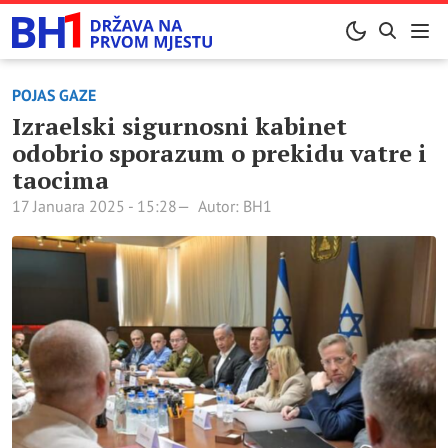
POJAS GAZE
Izraelski sigurnosni kabinet
odobrio sporazum o prekidu vatre i
taocima
17 Januara 2025 - 15:28
Autor: BH1