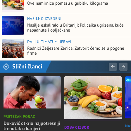
Ove namirnice pomažu u gubitku kilograma
NASILNO IZVEDENI
Nasilje eskaliralo u Britaniji: Policajka ugrizena, kuće
napadnute i opljačkane
DALI ULTIMATUM UPRAVI
Radnici Željezare Zenica: Zatvorit ćemo se u pogone
firme
Slični članci
PRETEŽAK PORAZ
Đoković otkrio najpotresniji
NA
DOBAR IZBOR
trenutak u karijeri