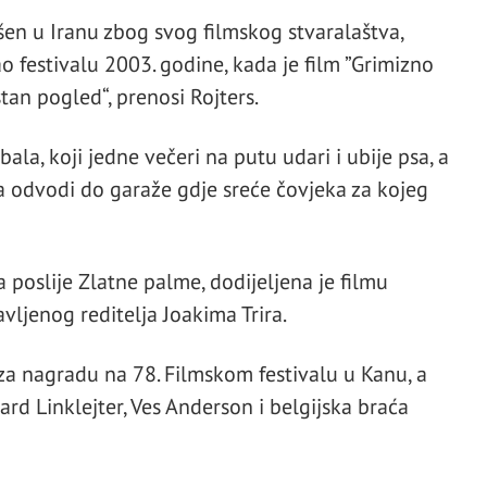
šen u Iranu zbog svog filmskog stvaralaštva,
ao festivalu 2003. godine, kada je film ”Grimizno
stan pogled“, prenosi Rojters.
bala, koji jedne večeri na putu udari i ubije psa, a
 odvodi do garaže gdje sreće čovjeka za kojeg
 poslije Zlatne palme, dodijeljena je filmu
vljenog reditelja Joakima Trira.
za nagradu na 78. Filmskom festivalu u Kanu, a
ičard Linklejter, Ves Anderson i belgijska braća