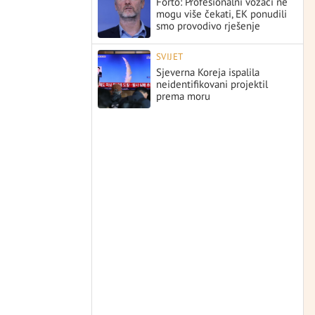
Forto: Profesionalni vozači ne
mogu više čekati, EK ponudili
smo provodivo rješenje
SVIJET
Sjeverna Koreja ispalila
neidentifikovani projektil
prema moru