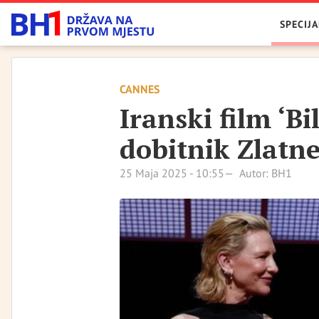
SPECIJA
CANNES
Iranski film ‘Bi
dobitnik Zlatn
25 Maja 2025 - 10:55
Autor: BH1