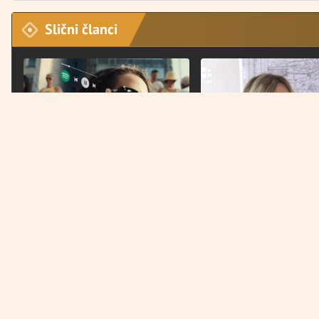
Slični članci
TEHNOLOGIJA
NAJNOVIJE
Meta naočale osvajaju svijet, ali
Senkić nakon što je Insp
izazivaju i veliki strah
osporila otkaze Bošnjac
bih ponovila