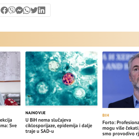
NAJNOVIJE
BIH
ekcija
U BiH nema slučajeva
Forto: Profesiona
ima: Sve
ciklosporijaze, epidemija i dalje
mogu više čekati
traje u SAD-u
smo provodivo rj