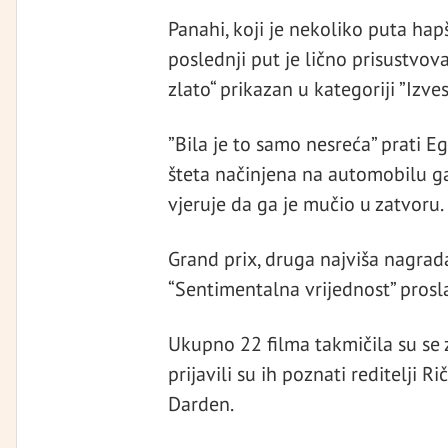
Panahi, koji je nekoliko puta hap
poslednji put je lično prisustvov
zlato“ prikazan u kategoriji ”Izve
”Bila je to samo nesreća” prati Eg
šteta načinjena na automobilu ga
vjeruje da ga je mučio u zatvoru.
Grand prix, druga najviša nagrada
“Sentimentalna vrijednost” prosla
Ukupno 22 filma takmičila su se 
prijavili su ih poznati reditelji R
Darden.