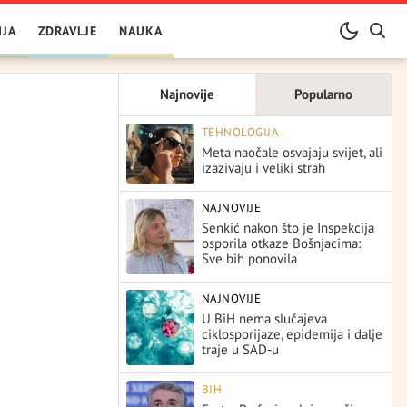
IJA
ZDRAVLJE
NAUKA
Najnovije
Popularno
TEHNOLOGIJA
Meta naočale osvajaju svijet, ali
izazivaju i veliki strah
NAJNOVIJE
Senkić nakon što je Inspekcija
osporila otkaze Bošnjacima:
Sve bih ponovila
NAJNOVIJE
U BiH nema slučajeva
ciklosporijaze, epidemija i dalje
traje u SAD-u
BIH