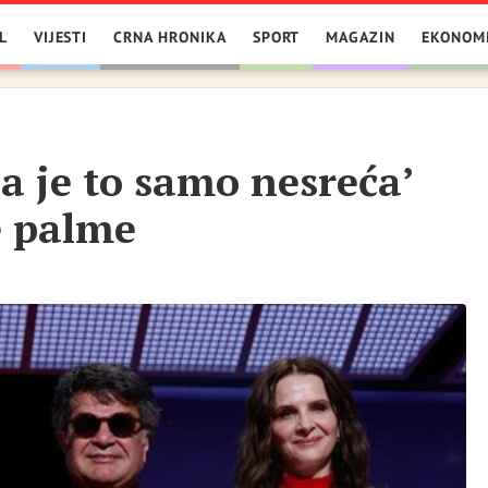
L
VIJESTI
CRNA HRONIKA
SPORT
MAGAZIN
EKONOM
la je to samo nesreća’
e palme