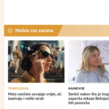
Možda vas zanima
TEHNOLOGIJA
NAJNOVIJE
Meta naočale osvajaju svijet, ali
Senkić nakon što je Insp
izazivaju i veliki strah
osporila otkaze Bošnjac
bih ponovila