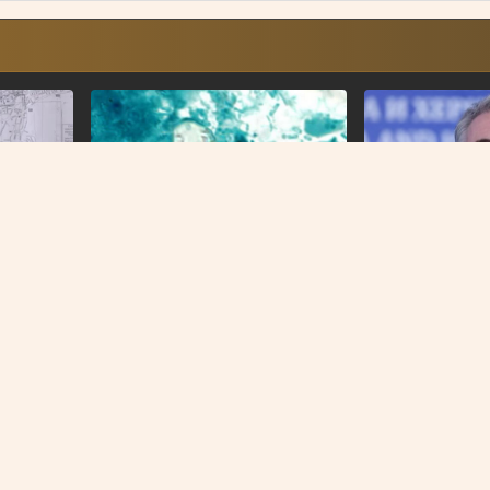
NAJNOVIJE
BIH
ekcija
U BiH nema slučajeva
Forto: Profesion
ima: Sve
ciklosporijaze, epidemija i dalje
mogu više čekati
traje u SAD-u
smo provodivo r
O NAMA
IMPRESSUM
KONTAKT
KOLAČIĆI
PRAVILA PRIVATNOST