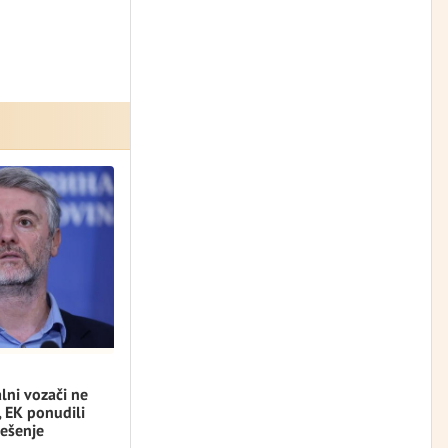
lni vozači ne
, EK ponudili
ešenje