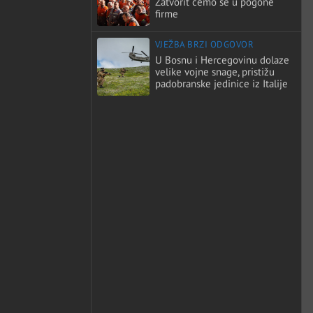
Zatvorit ćemo se u pogone
firme
VJEŽBA BRZI ODGOVOR
U Bosnu i Hercegovinu dolaze
velike vojne snage, pristižu
padobranske jedinice iz Italije