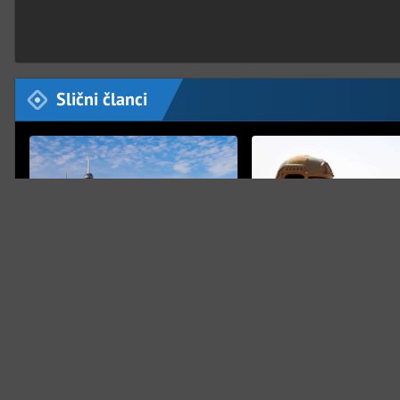
Slični članci
VIJESTI
VIJESTI
Jordanska vojska oboril
U iranskom napadu pogođen
iz Irana, tenzije u regij
objekat kineske kompanije u
rastu
Kuvajtu