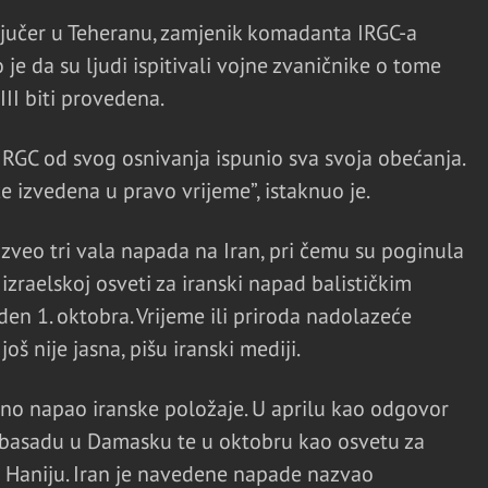
 jučer u Teheranu, zamjenik komadanta IRGC-a
 je da su ljudi ispitivali vojne zvaničnike o tome
III biti provedena.
 IRGC od svog osnivanja ispunio sva svoja obećanja.
će izvedena u pravo vrijeme”, istaknuo je.
 izveo tri vala napada na Iran, pri čemu su poginula
o izraelskoj osveti za iranski napad balističkim
eden 1. oktobra. Vrijeme ili priroda nadolazeće
š nije jasna, pišu iranski mediji.
vno napao iranske položaje. U aprilu kao odgovor
mbasadu u Damasku te u oktobru kao osvetu za
a Haniju. Iran je navedene napade nazvao