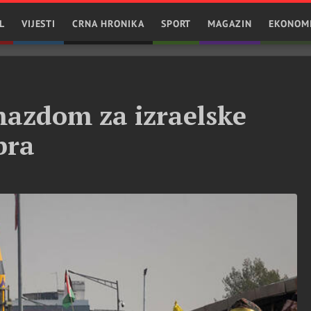
L
VIJESTI
CRNA HRONIKA
SPORT
MAGAZIN
EKONOM
mazdom za izraelske
bra