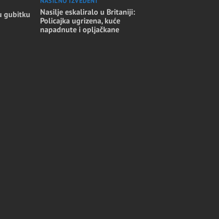
NASILNO IZVEDENI
Nasilje eskaliralo u Britaniji:
u gubitku
Policajka ugrizena, kuće
napadnute i opljačkane