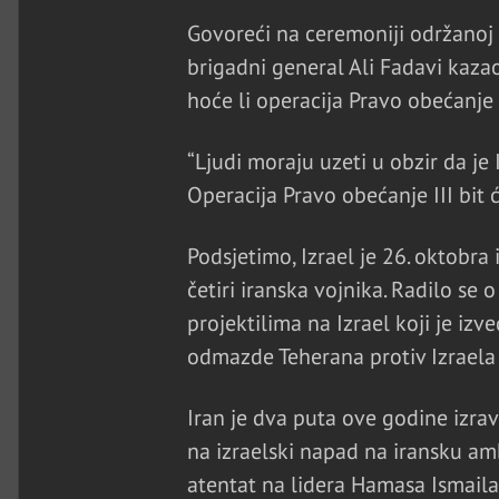
Govoreći na ceremoniji održanoj
brigadni general Ali Fadavi kazao
hoće li operacija Pravo obećanje 
“Ljudi moraju uzeti u obzir da je
Operacija Pravo obećanje III bit 
Podsjetimo, Izrael je 26. oktobra
četiri iranska vojnika. Radilo se 
projektilima na Izrael koji je izv
odmazde Teherana protiv Izraela jo
Iran je dva puta ove godine izra
na izraelski napad na iransku a
atentat na lidera Hamasa Ismail