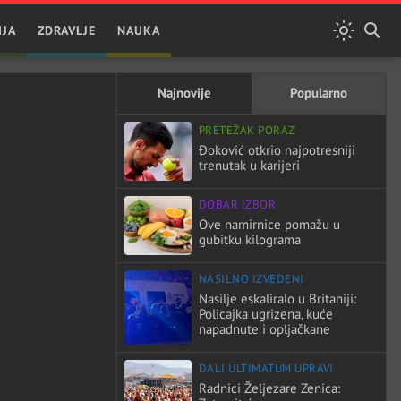
IJA
ZDRAVLJE
NAUKA
Najnovije
Popularno
PRETEŽAK PORAZ
Đoković otkrio najpotresniji
trenutak u karijeri
DOBAR IZBOR
Ove namirnice pomažu u
gubitku kilograma
NASILNO IZVEDENI
Nasilje eskaliralo u Britaniji:
Policajka ugrizena, kuće
napadnute i opljačkane
DALI ULTIMATUM UPRAVI
Radnici Željezare Zenica: