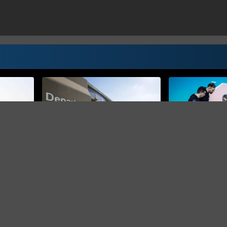
RAT S IRANOM
SPORT
a rakete
State Department pozvao
Odgođeno finale 
i ponovo
Amerikance širom svijeta na
sjedećoj odbojci
povećani oprez