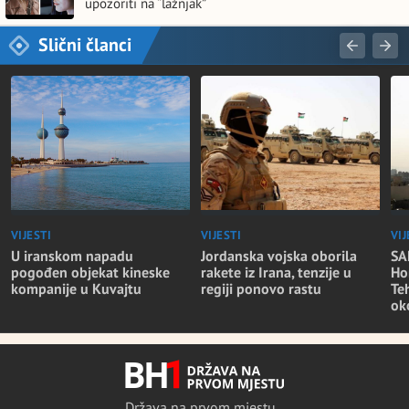
upozoriti na “lažnjak”
Slični članci
VIJESTI
VIJESTI
VIJ
Jordanska vojska oborila
U iranskom napadu
SA
rakete iz Irana, tenzije u
pogođen objekat kineske
Ho
regiji ponovo rastu
kompanije u Kuvajtu
Te
ok
Država na prvom mjestu