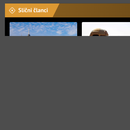
Slični članci
VIJESTI
VIJESTI
Jordanska vojska oboril
U iranskom napadu pogođen
iz Irana, tenzije u regij
objekat kineske kompanije u
rastu
Kuvajtu