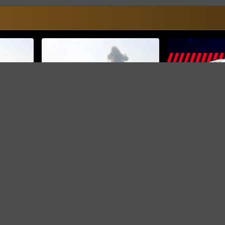
VIJESTI
VIJESTI
a rakete
SAD bombarduje Iran: Hormuški
Direktor šokirao
i ponovo
moreuz gori, Teheran poručio
Najkvalitetniji F
“oko za oko”
automobili ne p
O NAMA
IMPRESSUM
KONTAKT
KOLAČIĆI
PRAVILA PRIVATNOST