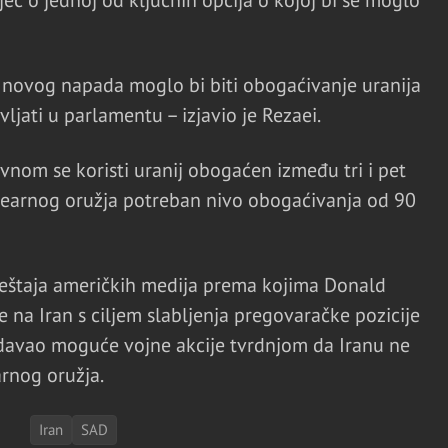
iječ o jednoj od ključnih opcija o kojoj bi se moglo
u novog napada moglo bi biti obogaćivanje uranija
jati u parlamentu – izjavio je Rezaei.
vnom se koristi uranij obogaćen između tri i pet
klearnog oružja potreban nivo obogaćivanja od 90
ještaja američkih medija prema kojima Donald
na Iran s ciljem slabljenja pregovaračke pozicije
vdavao moguće vojne akcije tvrdnjom da Iranu ne
arnog oružja.
Iran
SAD