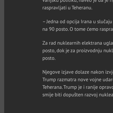
vanjsku politiku, naveo je da je r
raspravljati u Teheranu.
– Jedna od opcija Irana u slučaj
na 90 posto. O tome ćemo raspravl
Za rad nuklearnih elektrana ugla
posto, dok je za proizvodnju nu
posto.
Njegove izjave dolaze nakon izv
Trump razmatra nove vojne udare 
Teherana. Trump je i ranije opra
smije biti dopušten razvoj nukle