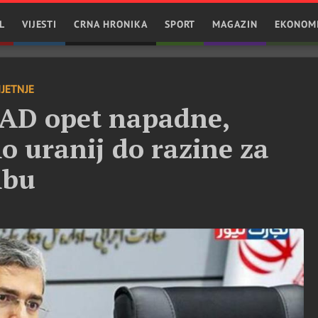
L
VIJESTI
CRNA HRONIKA
SPORT
MAGAZIN
EKONOM
JETNJE
SAD opet napadne,
o uranij do razine za
mbu