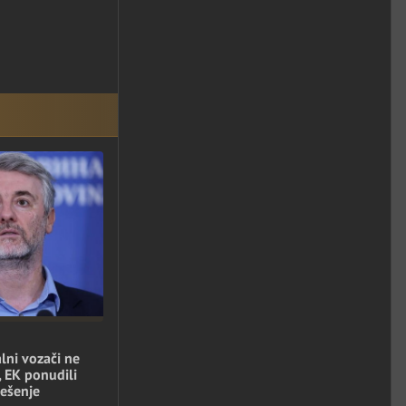
lni vozači ne
, EK ponudili
ešenje