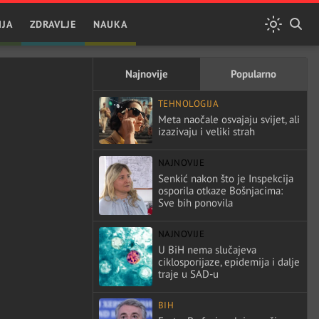
IJA
ZDRAVLJE
NAUKA
Najnovije
Popularno
TEHNOLOGIJA
Meta naočale osvajaju svijet, ali
izazivaju i veliki strah
NAJNOVIJE
Senkić nakon što je Inspekcija
osporila otkaze Bošnjacima:
Sve bih ponovila
NAJNOVIJE
U BiH nema slučajeva
ciklosporijaze, epidemija i dalje
traje u SAD-u
BIH