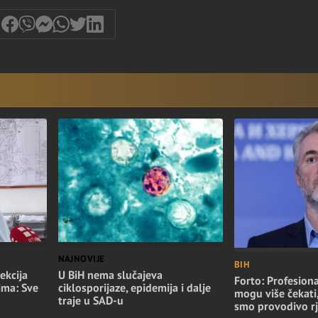
NAJNOVIJE
BIH
ekcija
U BiH nema slučajeva
Forto: Profesiona
ima: Sve
ciklosporijaze, epidemija i dalje
mogu više čekati
traje u SAD-u
smo provodivo rj