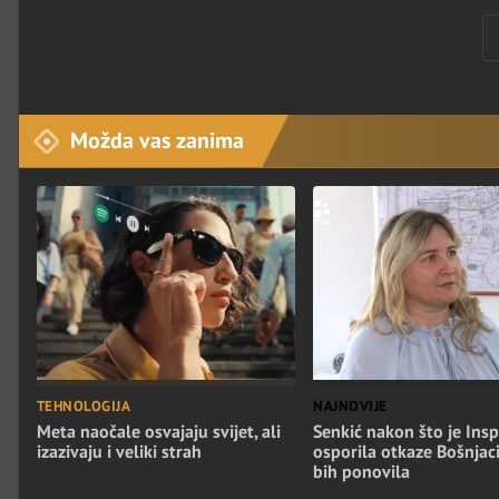
Možda vas zanima
TEHNOLOGIJA
NAJNOVIJE
Meta naočale osvajaju svijet, ali
Senkić nakon što je Insp
izazivaju i veliki strah
osporila otkaze Bošnjac
bih ponovila