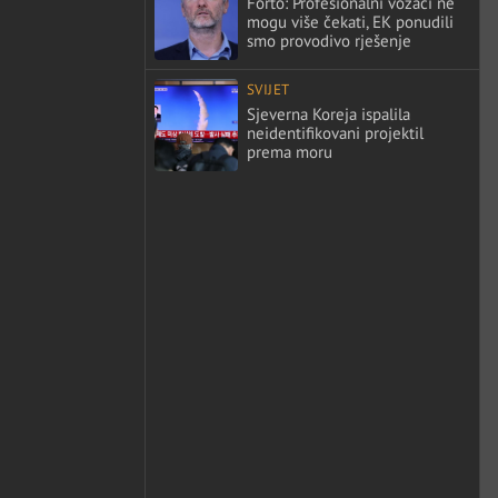
Forto: Profesionalni vozači ne
mogu više čekati, EK ponudili
smo provodivo rješenje
SVIJET
Sjeverna Koreja ispalila
neidentifikovani projektil
prema moru