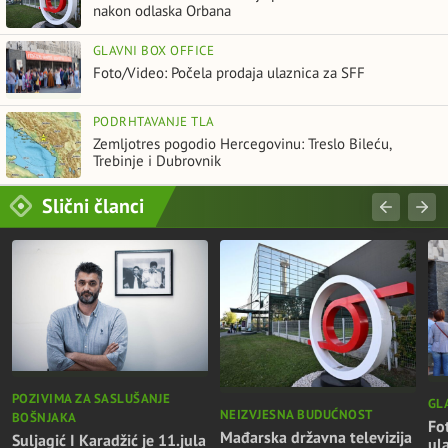
nakon odlaska Orbana
GLAVNI BOX OFFICE
Foto/Video: Počela prodaja ulaznica za SFF
PODRHTAVANJE TLA
Zemljotres pogodio Hercegovinu: Treslo Bileću,
Trebinje i Dubrovnik
Slični članci
POZIVIMA ZA SASLUŠANJE
GL
NEIZVJESNA BUDUĆNOST
BOŠNJAKA
Fo
Mađarska državna televizija
Suljagić I Karadžić je 11.jula
ul