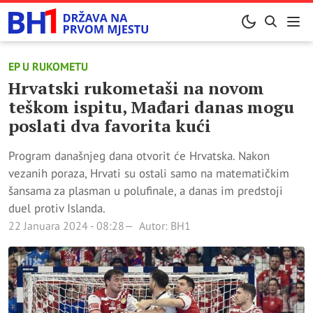
EP U RUKOMETU
Hrvatski rukometaši na novom
teškom ispitu, Mađari danas mogu
poslati dva favorita kući
Program današnjeg dana otvorit će Hrvatska. Nakon
vezanih poraza, Hrvati su ostali samo na matematičkim
šansama za plasman u polufinale, a danas im predstoji
duel protiv Islanda.
22 Januara 2024 - 08:28
Autor: BH1