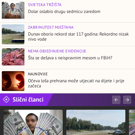
SVJETSKA TRŽIŠTA
Dolar oslabio drugu sedmicu zaredom
ZABRINUTOST MJEŠTANA
Dunav oborio rekord star 117 godina: Rekordno nizak
nivo vode
NEMA OBJEDINJENE EVIDENCIJE
Šta se dešava s neispravnim mesom u FBiH?
NAJNOVIJE
Očeva loša prehrana može utjecati na dijete i prije
začeća
Slični članci