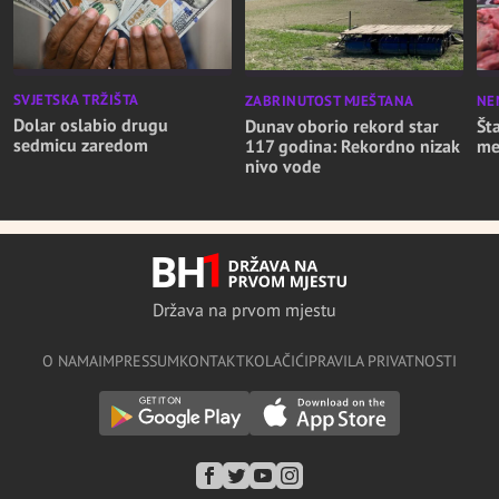
SVJETSKA TRŽIŠTA
ZABRINUTOST MJEŠTANA
NE
Dolar oslabio drugu
Dunav oborio rekord star
Št
sedmicu zaredom
117 godina: Rekordno nizak
me
nivo vode
Država na prvom mjestu
O NAMA
IMPRESSUM
KONTAKT
KOLAČIĆI
PRAVILA PRIVATNOSTI