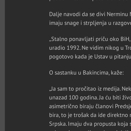
Dalje navodi da se divi Nerminu 
imaju snage i strpljenja u razgo
„Stalno ponavljati priču oko BiH, 
uradio 1992. Ne vidim nikog u Troj
pogotovo kada je Ustav u pitanju“
O sastanku u Bakincima, kaže:
„Ja sam to pročitao iz medija. Nek
unazad 100 godina. Ja ću biti živ
asimetrično biraju članovi Predsj
bira, to je trošak da ide direktno
Srpska. Imaju dva propusta koja