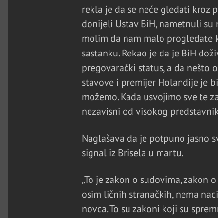
rekla je da se neće gledati kroz 
donijeli Ustav BiH, nametnuli su
molim da nam malo progledate kro
sastanku. Rekao je da je BiH doživ
pregovarački status, a da nešto 
stavove i premijer Holandije je 
možemo. Kada usvojimo sve te zak
nezavisni od visokog predstavni
Naglašava da je potpuno jasno sv
signal iz Brisela u martu.
„To je zakon o sudovima, zakon 
osim ličnih stranačkih, nema nac
novca. To su zakoni koji su sprem