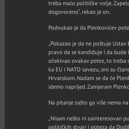
treba malo političke volje. Zapelo
dogovoreno“, rekao je on.
Podvukao je da Plenkovićev potez
„Pokazao je da ne poštuje Ustav 
pravo da se kandiduje i da bude 
očekivao ovakav potez, to treba
ka EU i NATO savezu, oni su član
Hrvatskom. Nadam se da će Plenkov
idemo naprijed. Zamjeram Plenkovi
Na pitanje zašto ga više nema na
„Nisam nešto ni zainteresovan pu
političkih stvari i poteza da Dod