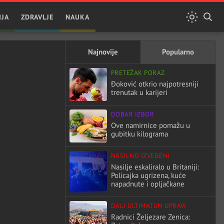
IJA
ZDRAVLJE
NAUKA
Najnovije
Popularno
PRETEŽAK PORAZ
Đoković otkrio najpotresniji
trenutak u karijeri
DOBAR IZBOR
Ove namirnice pomažu u
gubitku kilograma
NASILNO IZVEDENI
Nasilje eskaliralo u Britaniji:
Policajka ugrizena, kuće
napadnute i opljačkane
DALI ULTIMATUM UPRAVI
Radnici Željezare Zenica: