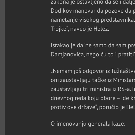
zakona je ostavljeno da se i dalje
Dodikov manevar da pozove da pr
nametanje visokog predstavnika. 
Trojke“, naveo je Helez.
Istakao je da ‘ne samo da sam pr
Damjanovića, nego ću to i pratiti’
„Nemam još odgovor iz Tužilaštva. 
oni zaustavljaju tačke iz Minista
zaustavljaju tri ministra iz RS-a.
dnevnog reda koju obore – ide kr
protiv ove države“, poručio je Hel
O imenovanju generala kaže: