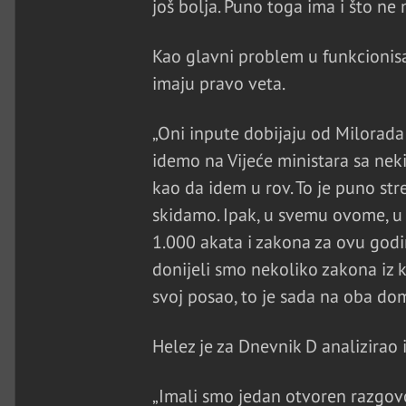
još bolja. Puno toga ima i što ne 
Kao glavni problem u funkcionisan
imaju pravo veta.
„Oni inpute dobijaju od Milorada
idemo na Vijeće ministara sa nek
kao da idem u rov. To je puno st
skidamo. Ipak, u svemu ovome, u
1.000 akata i zakona za ovu godin
donijeli smo nekoliko zakona iz kl
svoj posao, to je sada na oba dom
Helez je za Dnevnik D analizirao 
„Imali smo jedan otvoren razgovor