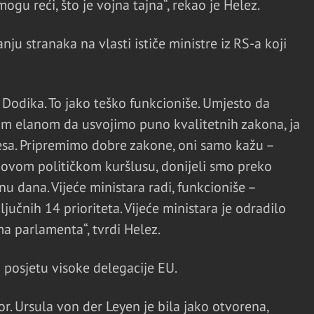
mogu reći, što je vojna tajna“, rekao je Helez.
ju stranaka na vlasti ističe ministre iz RS-a koji
 Dodika. To jako teško funkcioniše. Umjesto da
im elanom da usvojimo puno kvalitetnih zakona, ja
resa. Pripremimo dobre zakone, oni samo kažu –
 ovom političkom kuršlusu, donijeli smo preko
u dana. Vijeće ministara radi, funkcioniše –
jučnih 14 prioriteta. Vijeće ministara je odradilo
a parlamenta“, tvrdi Helez.
i posjetu visoke delegacije EU.
. Ursula von der Leyen je bila jako otvorena,