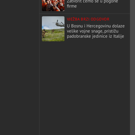
Zatvorit ćemo se u pogone
firme
VJEŽBA BRZI ODGOVOR
U Bosnu i Hercegovinu dolaze
velike vojne snage, pristižu
padobranske jedinice iz Italije