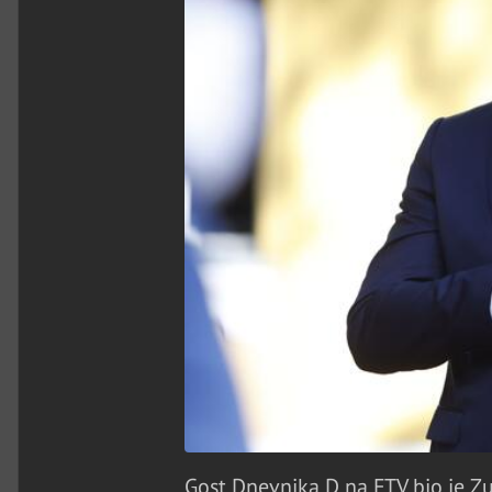
Gost Dnevnika D na FTV bio je Z