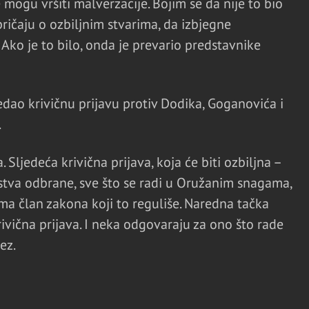
 mogu vršiti malverzacije. Bojim se da nije to bio
ičaju o ozbiljnim stvarima, da izbjegne
Ako je to bilo, onda je prevario predstavnike
edao krivičnu prijavu protiv Dodika, Goganovića i
.
Sljedeća krivična prijava, koja će biti ozbiljna –
rstva odbrane, sve što se radi u Oružanim snagama,
 Ima član zakona koji to reguliše. Naredna tačka
ivična prijava. I neka odgovaraju za ono što rade
ez.