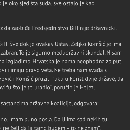
 je oko sjedišta suda, sve ostalo je kao
 da zaobiđe Predsjedništvo BiH nije državnički.
BiH. Sve dok je ovakav Ustav, Željko Komšić je ima
izabran. To je sigurno međudržavni skandal. Nisam
 da izgladimo. Hrvatska je nama neophodna za put
ovi i imaju pravo veta. Ne treba nam svađa s
ić i Komšić pružiti ruku u korist dvije države, da
ću što je to uradio“, poručio je Helez.
 sastancima državne koalicije, odgovara:
no, imam puno posla. Da li ima sad nekih tu
ik ne želi da ja tamo budem – to ne znam“.