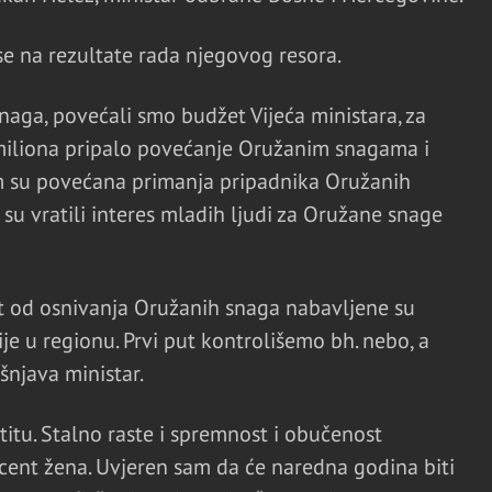
e na rezultate rada njegovog resora.
aga, povećali smo budžet Vijeća ministara, za
 miliona pripalo povećanje Oružanim snagama i
m su povećana primanja pripadnika Oružanih
 su vratili interes mladih ljudi za Oružane snage
ut od osnivanja Oružanih snaga nabavljene su
ije u regionu. Prvi put kontrolišemo bh. nebo, a
šnjava ministar.
titu. Stalno raste i spremnost i obučenost
cent žena. Uvjeren sam da će naredna godina biti