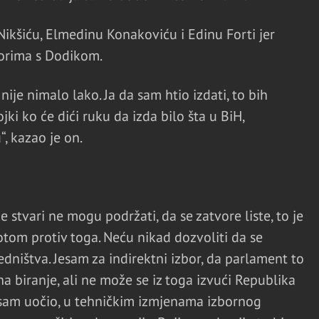
Nikšiću, Elmedinu Konakoviću i Edinu Forti jer
vorima s Dodikom.
nije nimalo lako. Ja da sam htio izdati, to bih
ki ko će dići ruku da izda bilo šta u BiH,
, kazao je on.
e stvari ne mogu podržati, da se zatvore liste, to je
otom protiv toga. Neću nikad dozvoliti da se
edništva. Jesam za indirektni izbor, da parlament to
 na biranje, ali ne može se iz toga izvući Republika
 sam uočio, u tehničkim izmjenama izbornog