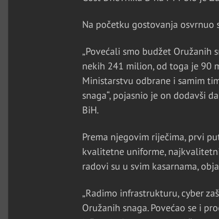
Na početku gostovanja osvrnuo s
„Povećali smo budžet Oružanih sn
nekih 241 milion, od toga je 90
Ministarstvu odbrane i samim ti
snaga“, pojasnio je on dodavši da
BiH.
Prema njegovim riječima, prvi p
kvalitetne uniforme, najkvalitetn
radovi su u svim kasarnama, obja
„Radimo infrastrukturu, cyber zaš
Oružanih snaga. Povećao se i pro