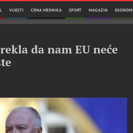
L
VIJESTI
CRNA HRONIKA
SPORT
MAGAZIN
EKONOM
e rekla da nam EU neće
ste