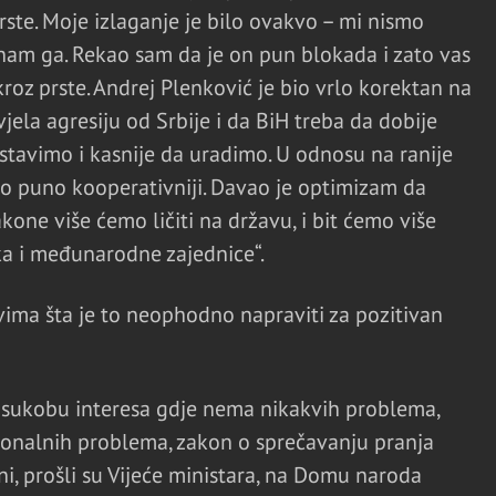
prste. Moje izlaganje je bilo ovakvo – mi nismo
 nam ga. Rekao sam da je on pun blokada i zato vas
z prste. Andrej Plenković je bio vrlo korektan na
jela agresiju od Srbije i da BiH treba da dobije
ostavimo i kasnije da uradimo. U odnosu na ranije
bio puno kooperativniji. Davao je optimizam da
one više ćemo ličiti na državu, i bit ćemo više
ka i međunarodne zajednice“.
ima šta je to neophodno napraviti za pozitivan
o sukobu interesa gdje nema nikakvih problema,
ionalnih problema, zakon o sprečavanju pranja
ni, prošli su Vijeće ministara, na Domu naroda