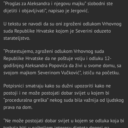
“Proglas za Aleksandra i njegovu majku” slobodni ste
dijeliti i objavljivati”, napisao je Jergović.
U tekstu se navodi da su oni zgroženi odlukom Vrhovnog
suda Republike Hrvatske kojom je Severini oduzeto
starateljstvo.
“Protestujemo, zgroženi odlukom Vrhovnog suda
Republike Hrvatske da ne poštuje volju i odluku 12-
godišnjeg Aleksandra Popovića da živi u svome domu, sa
svojom majkom Severinom Vučković”, ističu na početku.
Potpisnici smatraju kako su dužni upozoriti kako ne
postoji i ne može postojati dobar svijet u kojem bi
“proceduralna greška” nekog suda bila važnija od ljudskog
prava na dom.
“Ne može postojati dobar svijet u kojem se odluka koja bi
trebala biti u najboljem interesu djeteta donosi na