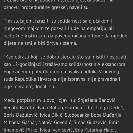
osnovu “proceduralne greške”, naveli su.
Tim slučajem, izrazili su solidarnost sa dječakom i
njegovom majkom te pozvali ljude na empatiju, ali
nadležne institucije da povedu računa o tome da nijedno
dijete ne smije biti žrtva sistema.
“Kao odrasli koji se dobro sjećaju što su mislili i osjećali
kao 12-godišnjaci izražavamo solidarnost s Aleksandrom
Popovićem i potvrđujemo da ovakva odluka Vrhovnog
suda Republike Hrvatske nije ispravna, nije pravedna i
nije moralna”, dodali su.
Među potpisanim u ovoj izjavi su: Snježana Banović,
Renato Baretić, Ivica Buljan, Đurđica Čilić, Lidija Deduš,
Boris Dežulović, Ivica Đikić, Slobodanka Boba Đuđerija,
Mihaela Gašpar, Nataša Govedić, Sinan Gudžević, Emir
Imamović Pirke, Ivica Ivanišević, Ena Katarina Haler,