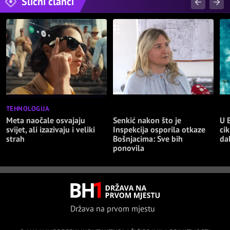
Slični članci
TEHNOLOGIJA
NAJNOVIJE
NA
Meta naočale osvajaju
Senkić nakon što je
U 
svijet, ali izazivaju i veliki
Inspekcija osporila otkaze
cik
strah
Bošnjacima: Sve bih
da
ponovila
Država na prvom mjestu