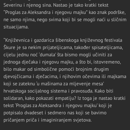
Severinu i njenog sina. Nastao je tako kratki tekst
“Proglas za Aleksandra i njegovu majku” kao znak podrške,
ne samo njima, nego svima koji bi se mogli naći u sličnim
situacijama.
“Književnica i gazdarica šibenskoga književnog festivala
Škure je sa nekim prijateljicama, također spisateljicama,
cijelu jednu noć ‘dumala’ šta bismo mogli učiniti za
jednoga dječaka i njegovu majku, a što bi, istovremeno,
bilo makar od simbolične pomoći brojnim drugim
djevojčicama i dječacima, i njihovim očevima ili majkama
koji se zateknu ‘u mašinama za mljevenje mesa’
hrvatskoga socijalnog sistema i pravosuđa. Kako biti
solidaran, kako pokazati empatiju? Iz toga je nastao kratki
tekst ‘Proglas za Aleksandra i njegovu majku’ koji je
potpisalo dvadeset i sedmero nas koji se bavimo
pričanjem priča i imaginiranjem svjetova.