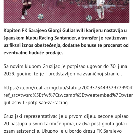
Kapiten FK Sarajevo Giorgi Guliashvili karijeru nastavlja u
španskom klubu Racing Santander, a transfer je realizovan
uz fiksni iznos obeštećenja, dodatne bonuse te procenat od
eventualne buduće prodaje.
Sa novim klubom Gruzijac je potpisao ugovor do 30. juna
2029. godine, te je i predstavljen na zvaničnoj stranici.
https://x.com/realracingclub/status/2009573449329729904
ref_src=twsrc%5Etfw%7Ctwcamp%5Etweetembed%7Ctwter
guliashvili-potpisao-za-racing
Gruzijski reprezentativac je u prvom dijelu sezone upisao
20 nastupa u svim takmičenjima, uz dva postignuta gola i
osam asistencija. Ukupno je u bordo dresu FK Sarajevo