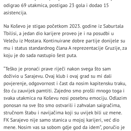
odigrao 69 utakmica, postigao 23 gola i dodao 15
asistencija.
Na Koševo je stigao početkom 2023. godine iz Saburtala
Tbilisi, a jedan dio karijere proveo je i na posudbi u
Veležu iz Mostara. Kontinuirane dobre partije donijele su
mu i status standardnog člana A reprezentacije Gruzije, za
koju je do sada nastupio šest puta.
“Teško je pronaći prave riječi nakon svega što sam
doživio u Sarajevu. Ovaj klub i ovaj grad su mi dali
povjerenje, odgovornost i čast da nosim kapitensku traku,
što ću zauvijek pamtiti. Zajedno smo prošli mnogo toga i
svaka utakmica na Koševu nosi posebnu emociju. Odlazim
ponosan na sve što smo ostvarili i zahvalan saigračima,
stručnom štabu i navijačima koji su uvijek bili uz mene.
FK Sarajevo nije samo stanica u mojoj karijeri, već dio
mene. Nosim vas sa sobom gdje god da idem”, poručio je