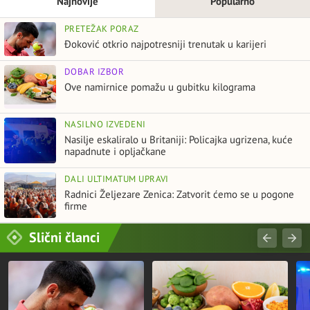
Najnovije
Popularno
PRETEŽAK PORAZ
Đoković otkrio najpotresniji trenutak u karijeri
DOBAR IZBOR
Ove namirnice pomažu u gubitku kilograma
NASILNO IZVEDENI
Nasilje eskaliralo u Britaniji: Policajka ugrizena, kuće
napadnute i opljačkane
DALI ULTIMATUM UPRAVI
Radnici Željezare Zenica: Zatvorit ćemo se u pogone
firme
Slični članci