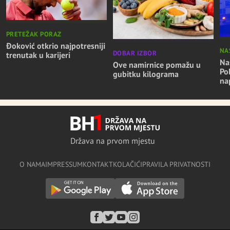
PRETEŽAK PORAZ
Đoković otkrio najpotresniji
NA
DOBAR IZBOR
trenutak u karijeri
Nas
Ove namirnice pomažu u
Po
gubitku kilograma
na
Država na prvom mjestu
O NAMA
IMPRESSUM
KONTAKT
KOLAČIĆI
PRAVILA PRIVATNOSTI