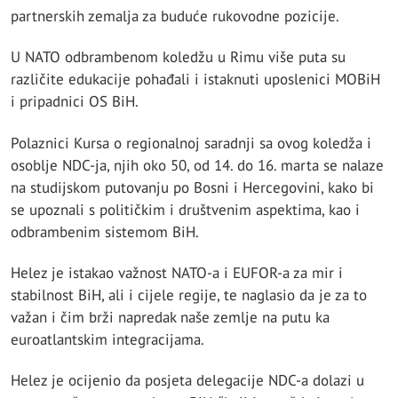
partnerskih zemalja za buduće rukovodne pozicije.
U NATO odbrambenom koledžu u Rimu više puta su
različite edukacije pohađali i istaknuti uposlenici MOBiH
i pripadnici OS BiH.
Polaznici Kursa o regionalnoj saradnji sa ovog koledža i
osoblje NDC-ja, njih oko 50, od 14. do 16. marta se nalaze
na studijskom putovanju po Bosni i Hercegovini, kako bi
se upoznali s političkim i društvenim aspektima, kao i
odbrambenim sistemom BiH.
Helez je istakao važnost NATO-a i EUFOR-a za mir i
stabilnost BiH, ali i cijele regije, te naglasio da je za to
važan i čim brži napredak naše zemlje na putu ka
euroatlantskim integracijama.
Helez je ocijenio da posjeta delegacije NDC-a dolazi u