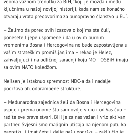
veoma važnom trenutku za BiH, “koji je možda i među
ključnima u našoj novijoj historiji, kada nam se konačno
otvaraju vrata pregovorima za punopravno članstvo u EU“.
– Želimo da pored svih izazova o kojima ste čuli,
ponesete lijepe uspomene i da u ovim burnim
vremenima Bosna i Hercegovina ne bude zapostavljena u
vašim strateškim promišljanjima – rekao je Helez,
zahvaljujući i na odličnoj saradnji koju MO i OSBiH imaju
sa ovim NATO koledžom.
Neilsen je istaknuo spremnost NDC-a da i nadalje
podržava bh. odbrambene strukture.
– Međunarodna zajednica želi da Bosna i Hercegovina
uspije i prema onome što sam ovdje vidio i od Vas čuo –
radite sve prave stvari. BiH je za nas važan i vrlo aktivan
partner. Svjesni smo malignih uticaja na njenom putu ka
napretku, i imat ćete i dalje našu podršku – zaključio je