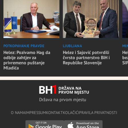
POTKOPAVANJE PRAVDE
LJUBLJANA
MI
Helez: Pozivamo Hag da
Helez i Sajović potvrdili
He
odbije zahtjev za
čvrsto partnerstvo BiH i
be
privremeno puštanje
Republike Slovenije
SI
Mladića
Država na prvom mjestu
O NAMA
IMPRESSUM
KONTAKT
KOLAČIĆI
PRAVILA PRIVATNOSTI