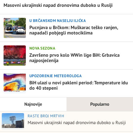
Masovni ukrajinski napad dronovima duboko u Rusiji
U BRČANSKOM NASELJU ILIĆKA
Pucnjava u Brčkom: Muškarac teško ranjen,
napadači pobjegli motociklima
NOVA SEZONA
Završeno prvo kolo WWin lige BiH: Grbavica
najposjećenija
UPOZORENJE METEOROLOGA
BiH ulazi u novi pakleni period: Temperature idu
do 40 stepeni
Najnovije
Popularno
RASTE BROJ MRTVIH
Masovni ukrajinski napad dronovima duboko u Rusiji