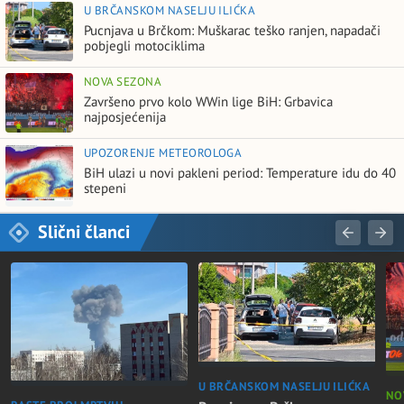
U BRČANSKOM NASELJU ILIĆKA
Pucnjava u Brčkom: Muškarac teško ranjen, napadači
pobjegli motociklima
NOVA SEZONA
Završeno prvo kolo WWin lige BiH: Grbavica
najposjećenija
UPOZORENJE METEOROLOGA
BiH ulazi u novi pakleni period: Temperature idu do 40
stepeni
Slični članci
U BRČANSKOM NASELJU ILIĆKA
NO