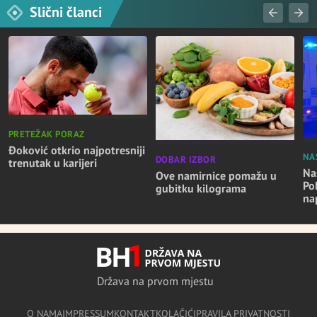
Slični članci
PRETEŽAK PORAZ
Đoković otkrio najpotresniji
NA
DOBAR IZBOR
trenutak u karijeri
Nas
Ove namirnice pomažu u
Po
gubitku kilograma
na
Država na prvom mjestu
O NAMA
IMPRESSUM
KONTAKT
KOLAČIĆI
PRAVILA PRIVATNOSTI