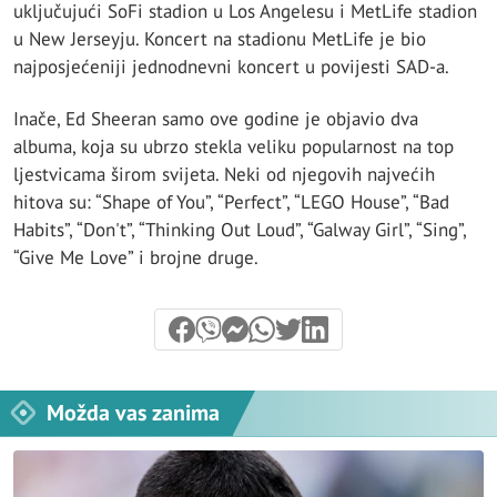
uključujući SoFi stadion u Los Angelesu i MetLife stadion
u New Jerseyju. Koncert na stadionu MetLife je bio
najposjećeniji jednodnevni koncert u povijesti SAD-a.
Inače, Ed Sheeran samo ove godine je objavio dva
albuma, koja su ubrzo stekla veliku popularnost na top
ljestvicama širom svijeta. Neki od njegovih najvećih
hitova su: “Shape of You”, “Perfect”, “LEGO House”, “Bad
Habits”, “Don't”, “Thinking Out Loud”, “Galway Girl”, “Sing”,
“Give Me Love” i brojne druge.
Možda vas zanima