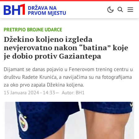
PRETRPIO BROJNE UDARCE
Džekino koljeno izgleda
nevjerovatno nakon “batina” koje
je dobio protiv Gaziantepa
Dijamant se danas pojavio u Fenerovom trening centru u
društvu Radete Krunića, a navijačima su na fotografijama
za oko prvo zapala Džekina koljena.
15 Januara 2024 - 14:33
Autor: BH1