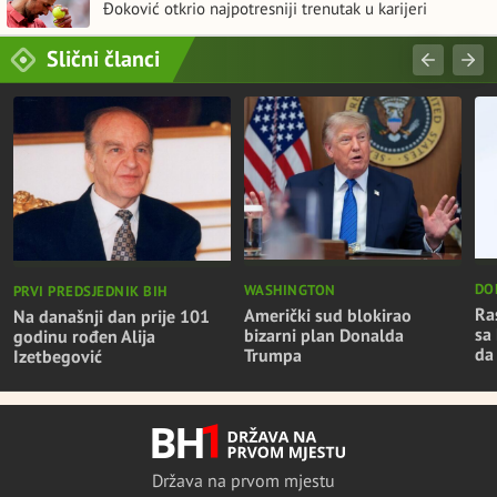
Đoković otkrio najpotresniji trenutak u karijeri
Slični članci
DO
WASHINGTON
PRVI PREDSJEDNIK BIH
Ra
Američki sud blokirao
Na današnji dan prije 101
sa 
bizarni plan Donalda
godinu rođen Alija
da
Trumpa
Izetbegović
Država na prvom mjestu