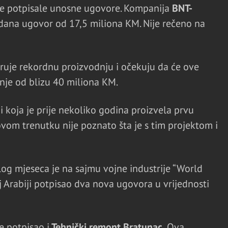
e potpisale unosne ugovore. Kompanija
BNT-
 dana ugovor od 17,5 miliona KM. Nije rečeno na
ruje rekordnu proizvodnju i očekuju da će ove
dnje od blizu 40 miliona KM.
i koja je prije nekoliko godina proizvela prvu
m trenutku nije poznato šta je s tim projektom i
log mjeseca je na sajmu vojne industrije “World
Arabiji potpisao dva nova ugovora u vrijednosti
e potpisao i
Tehnički remont Bratunac.
Ova