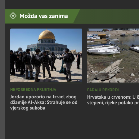
Možda vas zanima
NEPOSREDNA PRIJETNJA
PADAJU REKORDI
Jordan upozorio na Izrael zbog
Hrvatska u crvenom: U 8
džamije Al-Aksa: Strahuje se od
stepeni, rijeke polako p
vjerskog sukoba