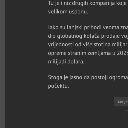
Tu je i niz drugih kompanija koje 
velikom usponu.
Iako su lanjski prihodi veoma zna
dio globalnog kolača prodaje voj
vrijednosti od više stotina milija
opreme stranim zemljama u 2023.
milijadi dolara.
Stoga je jasno da postoji ogroma
počektu.
namjen