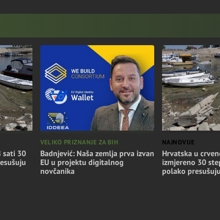
NAJNOVIJE
VELIKO PRIZNANJE ZA BIH
Hrvatska u crven
 sati 30
Badnjević: Naša zemlja prva izvan
izmjereno 30 step
resušuju
EU u projektu digitalnog
polako presušuj
novčanika