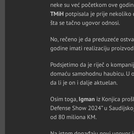
neke su već početkom ove godin
TMiH
potpisala je prije nekoliko
šta se tačno ugovor odnosi.
No, rečeno je da preduzeće ostva
godine imati realizaciju proizvo
Podsjetimo da je riječ o kompanij
domaću samohodnu haubicu. U ovo
da li je on i dalje aktuelan.
Osim toga,
Igman
iz Konjica proš
Defense Show 2024” u Saudijskoj 
od 80 miliona KM.
Na istom događaju novi ugovor j