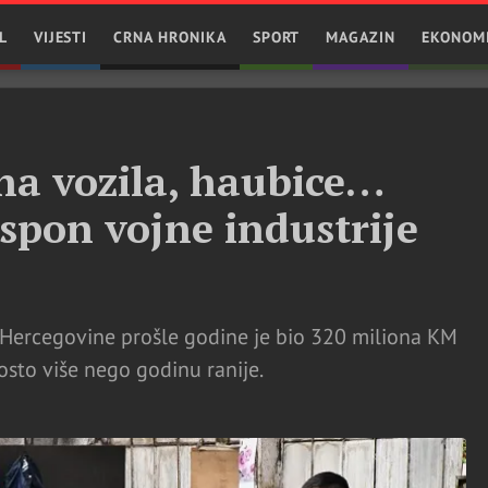
L
VIJESTI
CRNA HRONIKA
SPORT
MAGAZIN
EKONOM
na vozila, haubice…
uspon vojne industrije
 i Hercegovine prošle godine je bio 320 miliona KM
osto više nego godinu ranije.