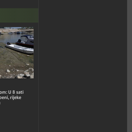
om: U 8 sati
eni, rijeke
u