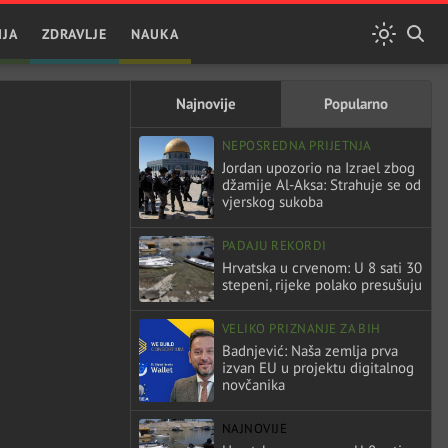
IJA
ZDRAVLJE
NAUKA
Najnovije
Popularno
NEPOSREDNA PRIJETNJA
Jordan upozorio na Izrael zbog
džamije Al-Aksa: Strahuje se od
vjerskog sukoba
PADAJU REKORDI
Hrvatska u crvenom: U 8 sati 30
stepeni, rijeke polako presušuju
VELIKO PRIZNANJE ZA BIH
Badnjević: Naša zemlja prva
izvan EU u projektu digitalnog
novčanika
NAJNOVIJE