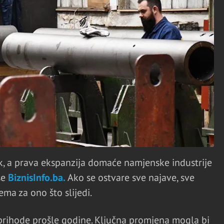
k, a prava ekspanzija domaće namjenske industrije
še
BiznisInfo.ba.
Ako se ostvare sve najave, sve
ma za ono što slijedi.
rihode prošle godine. Ključna promjena mogla bi