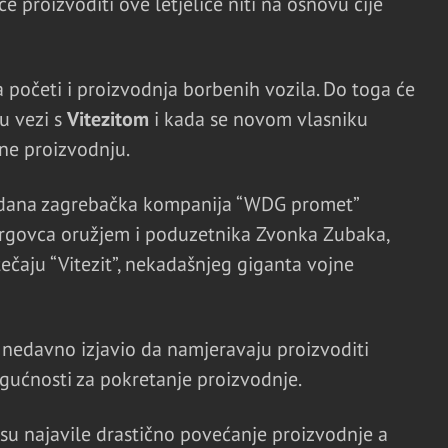
e proizvoditi ove letjelice niti na osnovu čije
 početi i proizvodnja borbenih vozila. Do toga će
 u vezi s
Vitezitom
i kada se novom vlasniku
ne proizvodnju.
u dana zagrebačka kompanija “WDG promet”
trgovca oružjem i poduzetnika Zvonka Zubaka,
tečaju “Vitezit”, nekadašnjeg giganta vojne
 nedavno izjavio da namjeravaju proizvoditi
gućnosti za pokretanje proizvodnje.
su najavile drastično povećanje proizvodnje a