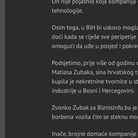
On nije pojasnio koja kompanija ć
tehnologije.
Osim toga, u BiH bi uskoro mogla
doći kada se riješe sve peripetije
omogući da uđe u posjed i pokre
Podsjetimo, prije više od godin
Matiasa Zubaka, sina hrvatskog 
kupila je nekretnine tvornice u s
industrije u Bosni i Hercegovini.
Zvonko Zubak za BiznisInfo.ba je
borbena vozila čim se steknu mo
Inače, brojne domaće kompanije 