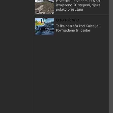
Hrvatska u crvenom: U 8 sati
izmjereno 30 stepeni, rijeke
polako presušuju
CRNA HRONIKA
Teška nesreća kod Kalesije:
Povrijeđene tri osobe