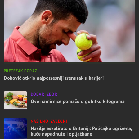
PRETEŽAK PORAZ
Đoković otkrio najpotresniji trenutak u karijeri
DOBAR IZBOR
Ove namirnice pomažu u gubitku kilograma
NASILNO IZVEDENI
Nasilje eskaliralo u Britaniji: Policajka ugrizena,
kuće napadnute i opljačkane