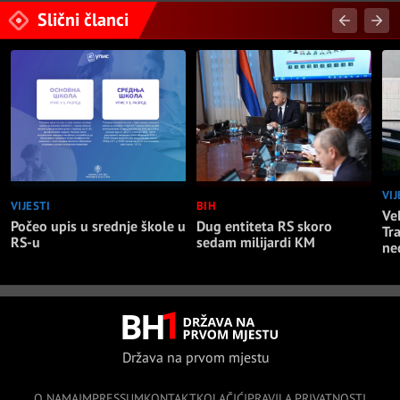
Slični članci
VIJ
VIJESTI
BIH
Vel
Počeo upis u srednje škole u
Dug entiteta RS skoro
Tr
RS-u
sedam milijardi KM
ne
Država na prvom mjestu
O NAMA
IMPRESSUM
KONTAKT
KOLAČIĆI
PRAVILA PRIVATNOSTI