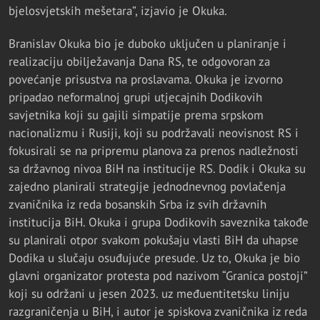
bjelosvjetskih mešetara”, izjavio je Okuka.
Branislav Okuka bio je duboko uključen u planiranje i
realizaciju obilježavanja Dana RS, te odgovoran za
povećanje prisustva na proslavama. Okuka je izvorno
pripadao neformalnoj grupi utjecajnih Dodikovih
savjetnika koji su gajili simpatije prema srpskom
nacionalizmu i Rusiji, koji su podržavali neovisnost RS i
fokusirali se na pripremu planova za prenos nadležnosti
sa državnog nivoa BiH na institucije RS. Dodik i Okuka su
zajedno planirali strategije jednodnevnog povlačenja
zvaničnika iz reda bosanskih Srba iz svih državnih
institucija BiH. Okuka i grupa Dodikovih saveznika takođe
su planirali otpor svakom pokušaju vlasti BiH da uhapse
Dodika u slučaju osuđujuće presude. Uz to, Okuka je bio
glavni organizator protesta pod nazivom “Granica postoji”
koji su održani u jesen 2023. uz međuentitetsku liniju
razgraničenja u BiH, i autor je spiskova zvaničnika iz reda