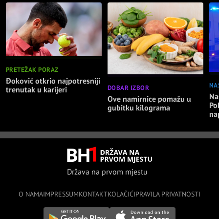
PRETEŽAK PORAZ
Đoković otkrio najpotresniji
NA
DOBAR IZBOR
trenutak u karijeri
Nas
Ove namirnice pomažu u
Po
gubitku kilograma
na
Država na prvom mjestu
O NAMA
IMPRESSUM
KONTAKT
KOLAČIĆI
PRAVILA PRIVATNOSTI