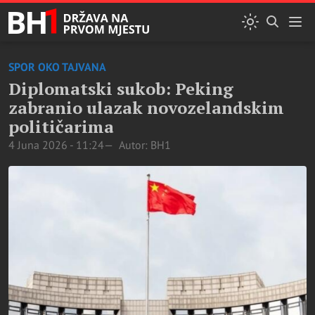
SPOR OKO TAJVANA
Diplomatski sukob: Peking
zabranio ulazak novozelandskim
političarima
4 Juna 2026 - 11:24
Autor: BH1