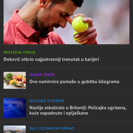
PRETEŽAK PORAZ
Đoković otkrio najpotresniji trenutak u karijeri
DOBAR IZBOR
Ove namirnice pomažu u gubitku kilograma
NASILNO IZVEDENI
Nasilje eskaliralo u Britaniji: Policajka ugrizena,
kuće napadnute i opljačkane
DALI ULTIMATUM UPRAVI